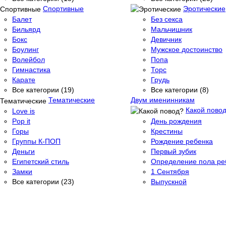
Спортивные
Эротические
Балет
Без секса
Бильярд
Мальчишник
Бокс
Девичник
Боулинг
Мужское достоинство
Волейбол
Попа
Гимнастика
Торс
Карате
Грудь
Все категории (19)
Все категории (8)
Тематические
Двум именинникам
Какой пово
Love is
Pop it
День рождения
Горы
Крестины
Группы К-ПОП
Рождение ребенка
Деньги
Первый зубик
Египетский стиль
Определение пола ре
Замки
1 Сентября
Все категории (23)
Выпускной