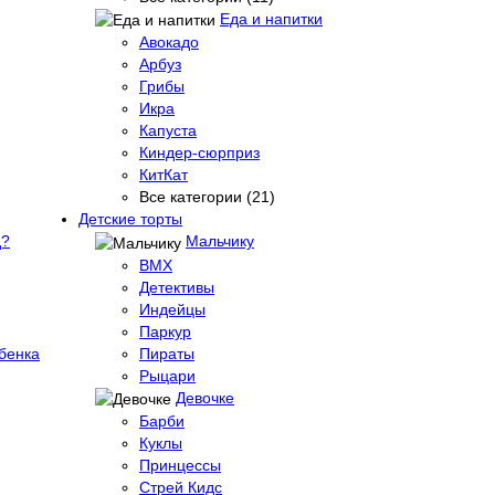
Еда и напитки
Авокадо
Арбуз
Грибы
Икра
Капуста
Киндер-сюрприз
КитКат
Все категории (21)
Детские торты
д?
Мальчику
BMX
Детективы
Индейцы
Паркур
бенка
Пираты
Рыцари
Девочке
Барби
Куклы
Принцессы
Стрей Кидс