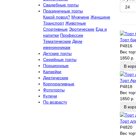
Свадебные торты
Праздничные торты
Какой повод?
Мужчине
Женщине
Транспорт
Животные
Спортивные
Эротические
Еда и
напитки
Профессии
Торт ба
Тематические
Двум
P4816
именинникам
Вес тор
Детские торты
1850 р.
Серийные торты
Порционные
В кор
Капкейки
Диетические
Торт Ар
Корпоративные
P4818
Фототорты
Вес тор
Куличи
1850 р.
По возрасту
В кор
Торт дл
P4820
Вес тор