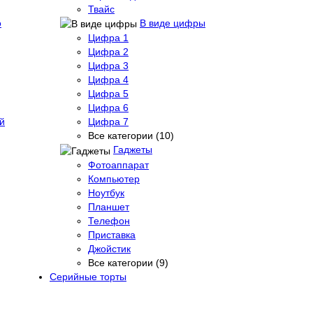
Твайс
о
В виде цифры
Цифра 1
Цифра 2
Цифра 3
Цифра 4
Цифра 5
Цифра 6
й
Цифра 7
Все категории (10)
Гаджеты
Фотоаппарат
Компьютер
Ноутбук
Планшет
Телефон
Приставка
Джойстик
Все категории (9)
Серийные торты