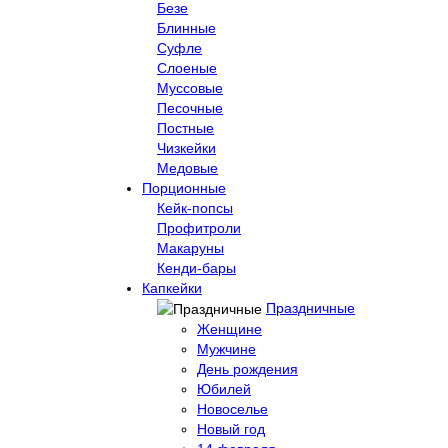
Безе
Блинные
Суфле
Слоеные
Муссовые
Песочные
Постные
Чизкейки
Медовые
Порционные
Кейк-попсы
Профитроли
Макаруны
Кенди-бары
Капкейки
Праздничные
Женщине
Мужчине
День рождения
Юбилей
Новоселье
Новый год