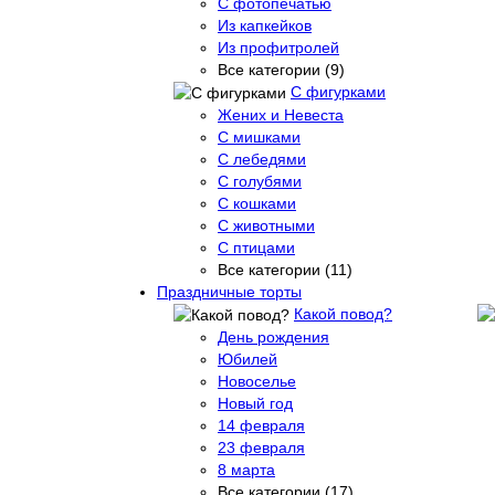
С фотопечатью
Из капкейков
Из профитролей
Все категории (9)
С фигурками
Жених и Невеста
С мишками
С лебедями
С голубями
С кошками
С животными
С птицами
Все категории (11)
Праздничные торты
Какой повод?
День рождения
Юбилей
Новоселье
Новый год
14 февраля
23 февраля
8 марта
Все категории (17)