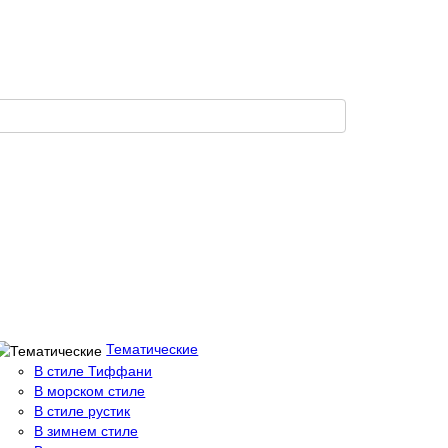
Тематические
В стиле Тиффани
В морском стиле
В стиле рустик
В зимнем стиле