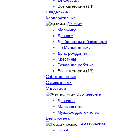
14 февраля
Все категории (14)
Свадебные
Корпоративные
Детские
Мальчику
Девочке
Двойняшкам и близнецам
По Мультфильму
День рождения
Крестины
Рождение ребенка
Все категории (13)
С фотопечатью
C животными
С цветами
Эротические
Девичник
Мальчишник
Мужское достоинство
Без глютена
Тематические
Pop it