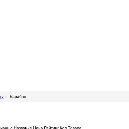
ту
Барабан
лчанию
Название
Цена
Рейтинг
Код Товара