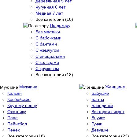
Деревянная 5 лет
Чугунная 6 лет
Медная 7 лет
Все категории (10)
По декору
Без мастики
С бабочками
С бантами
С жемчугом
С инициалами
С кольцами
С кружевом
Все категории (18)
Мужчине
Женщине
Кальян
Бабушке
Ковбойские
Банты
Крутому перцу
Блондинке
Охотнику
Виктория сикрет
Папе
Внучке
Пейнтбол
Гуччи
Пенек
Девушке
Все категории (18)
Все категории (23)