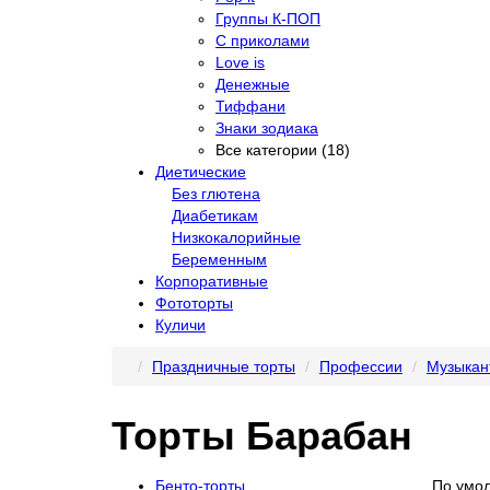
Группы К-ПОП
С приколами
Love is
Денежные
Тиффани
Знаки зодиака
Все категории (18)
Диетические
Без глютена
Диабетикам
Низкокалорийные
Беременным
Корпоративные
Фототорты
Куличи
Праздничные торты
Профессии
Музыкан
Торты Барабан
Бенто-торты
По умо