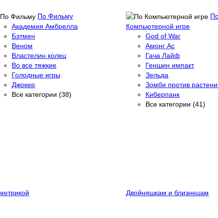
По Фильму
П
Академия Амбрелла
Компьютерной игре
Бэтмен
God of War
Веном
Амонг Ас
Властелин колец
Гача Лайф
Во все тяжкие
Геншин импакт
Голодные игры
Зельда
Джокер
Зомби против растени
Все категории (38)
Киберпанк
Все категории (41)
метрикой
Двойняшкам и близнецам