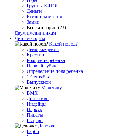
Горы
Группы К-ПОП
Деньги
Египетский стиль
Замки
Все категории (23)
Двум именинникам
Детские торты
Какой повод?
День рождения
Крестины
Рождение ребенка
Первый зубик
Определение пола ребенка
1 Сентября
Выпускной
Мальчику
BMX
Детективы
Индейцы
Паркур
Пираты
Рыцари
Девочке
Барби