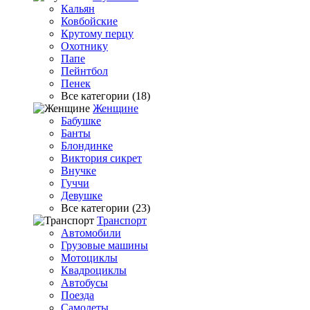
Кальян
Ковбойские
Крутому перцу
Охотнику
Папе
Пейнтбол
Пенек
Все категории (18)
Женщине
Бабушке
Банты
Блондинке
Виктория сикрет
Внучке
Гуччи
Девушке
Все категории (23)
Транспорт
Автомобили
Грузовые машины
Мотоциклы
Квадроциклы
Автобусы
Поезда
Самолеты