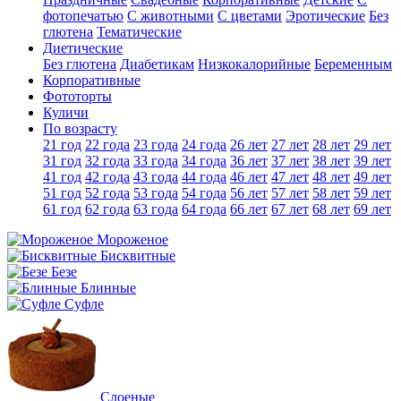
фотопечатью
C животными
С цветами
Эротические
Без
глютена
Тематические
Диетические
Без глютена
Диабетикам
Низкокалорийные
Беременным
Корпоративные
Фототорты
Куличи
По возрасту
21 год
22 года
23 года
24 года
26 лет
27 лет
28 лет
29 лет
31 год
32 года
33 года
34 года
36 лет
37 лет
38 лет
39 лет
41 год
42 года
43 года
44 года
46 лет
47 лет
48 лет
49 лет
51 год
52 года
53 года
54 года
56 лет
57 лет
58 лет
59 лет
61 год
62 года
63 года
64 года
66 лет
67 лет
68 лет
69 лет
Мороженое
Бисквитные
Безе
Блинные
Суфле
Слоеные