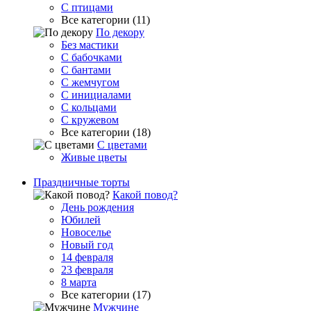
С птицами
Все категории (11)
По декору
Без мастики
С бабочками
С бантами
С жемчугом
С инициалами
С кольцами
С кружевом
Все категории (18)
С цветами
Живые цветы
Праздничные торты
Какой повод?
День рождения
Юбилей
Новоселье
Новый год
14 февраля
23 февраля
8 марта
Все категории (17)
Мужчине