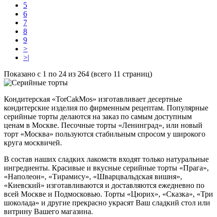
5
6
7
8
9
>
>|
Показано с 1 по 24 из 264 (всего 11 страниц)
Кондитерская «TorCakMos» изготавливает десертные
кондитерские изделия по фирменным рецептам. Популярные
серийные торты делаются на заказ по самым доступным
ценам в Москве. Песочные торты «Ленинград», или новый
торт «Москва» пользуются стабильным спросом у широкого
круга москвичей.
В состав наших сладких лакомств входят только натуральные
ингредиенты. Красивые и вкусные серийные торты «Прага»,
«Наполеон», «Тирамису», «Шварцвальдская вишня»,
«Киевский» изготавливаются и доставляются ежедневно по
всей Москве и Подмосковью. Торты «Цюрих», «Сказка», «Три
шоколада» и другие прекрасно украсят Ваш сладкий стол или
витрину Вашего магазина.