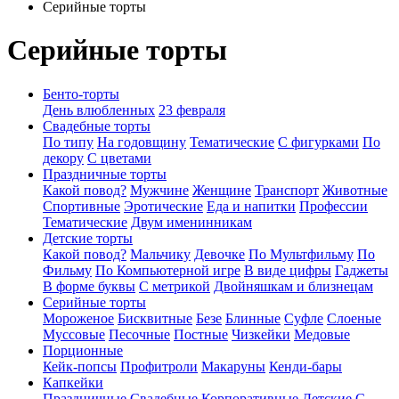
Серийные торты
Серийные торты
Бенто-торты
День влюбленных
23 февраля
Свадебные торты
По типу
На годовщину
Тематические
С фигурками
По
декору
С цветами
Праздничные торты
Какой повод?
Мужчине
Женщине
Транспорт
Животные
Спортивные
Эротические
Еда и напитки
Профессии
Тематические
Двум именинникам
Детские торты
Какой повод?
Мальчику
Девочке
По Мультфильму
По
Фильму
По Компьютерной игре
В виде цифры
Гаджеты
В форме буквы
С метрикой
Двойняшкам и близнецам
Серийные торты
Мороженое
Бисквитные
Безе
Блинные
Суфле
Слоеные
Муссовые
Песочные
Постные
Чизкейки
Медовые
Порционные
Кейк-попсы
Профитроли
Макаруны
Кенди-бары
Капкейки
Праздничные
Свадебные
Корпоративные
Детские
С