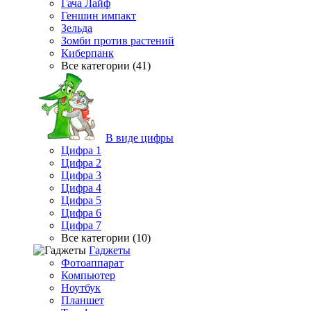
Гача Лайф
Геншин импакт
Зельда
Зомби против растений
Киберпанк
Все категории (41)
В виде цифры
Цифра 1
Цифра 2
Цифра 3
Цифра 4
Цифра 5
Цифра 6
Цифра 7
Все категории (10)
Гаджеты
Фотоаппарат
Компьютер
Ноутбук
Планшет