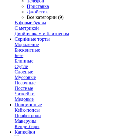
Телефон
Приставка
Джойстик
Все категории (9)
В форме буквы
С метрикой
Двойняшкам и близнецам
Серийные торты
Мороженое
Бисквитные
Безе
Блинные
Суфле
Слоеные
Муссовые
Песочные
Постные
Чизкейки
Медовые
Порционные
Кейк-попсы
Профитроли
Макаруны
Кенди-бары
Капкейки