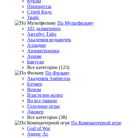
Куклы
Принцессы
Стрей Кидс
Твайс
По Мультфильму
101 далматинец
Автобус Тайо
Академия ведьмочек
Алладин
Аниматроники
Аниме
Бакуган
Все категории (123)
По Фильму
Академия Амбрелла
Бэтмен
Веном
Властелин колец
Во все тяжкие
Голодные игры
Джокер
Все категории (38)
По Компьютерной игре
God of War
Амонг Ас