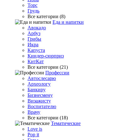
Торс
Грудь
Все категории (8)
Еда и напитки
Авокадо
Арбуз
Грибы
Икра
Капуста
Киндер-сюрприз
КитКат
Все категории (21)
Профессии
Автослесарю
Археологу
Банкиру
Бизнесмену
Визажисту
Воспитателю
Врачу
Все категории (18)
Тематические
Love is
Pop it