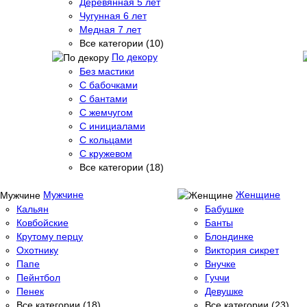
Деревянная 5 лет
Чугунная 6 лет
Медная 7 лет
Все категории (10)
По декору
Без мастики
С бабочками
С бантами
С жемчугом
С инициалами
С кольцами
С кружевом
Все категории (18)
Мужчине
Женщине
Кальян
Бабушке
Ковбойские
Банты
Крутому перцу
Блондинке
Охотнику
Виктория сикрет
Папе
Внучке
Пейнтбол
Гуччи
Пенек
Девушке
Все категории (18)
Все категории (23)