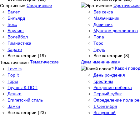
Спортивные
Эротические
Балет
Без секса
Бильярд
Мальчишник
Бокс
Девичник
Боулинг
Мужское достоинство
Волейбол
Попа
Гимнастика
Торс
Карате
Грудь
Все категории (19)
Все категории (8)
Тематические
Двум именинникам
Какой пово
Love is
Pop it
День рождения
Горы
Крестины
Группы К-ПОП
Рождение ребенка
Деньги
Первый зубик
Египетский стиль
Определение пола ре
Замки
1 Сентября
Все категории (23)
Выпускной