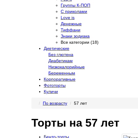
Группы К-ПОП
С приколами
Love is
Денежные
Тиффани
Знаки зодиака
Все категории (18)
Диетические
Без глютена
Диабетикам
Низкокалорийные
Беременным
Корпоративные
Фототорты
Куличи
По возрасту
57 лет
Торты на 57 лет
Бенто-торты