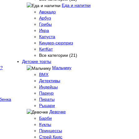
Еда и напитки
Авокадо
Арбуз
Грибы
Икра
Капуста
Киндер-сюрприз
КитКат
Все категории (21)
Детские торты
д?
Мальчику
BMX
Детективы
Индейцы
Паркур
бенка
Пираты
Рыцари
Девочке
Барби
Куклы
Принцессы
Стрей Кидс