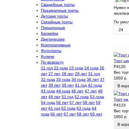
Свадебные торты
Нужен н
Праздничные торты
эксклюз
Детские торты
Серийные торты
По умо
Порционные
Капкейки
Диетические
Корпоративные
Фототорты
Куличи
Торт ци
По возрасту
P4120
21 год
22 года
23 года
24 года
26
Вес тор
лет
27 лет
28 лет
29 лет
31 год
1850 р.
32 года
33 года
34 года
36 лет
37
лет
38 лет
39 лет
41 год
42 года
В кор
43 года
44 года
46 лет
47 лет
48
лет
49 лет
51 год
52 года
53 года
Торт на
54 года
56 лет
57 лет
58 лет
59
P4123
лет
61 год
62 года
63 года
64
Вес тор
года
66 лет
67 лет
68 лет
69 лет
1850 р.
В кор