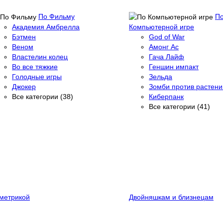
По Фильму
П
Академия Амбрелла
Компьютерной игре
Бэтмен
God of War
Веном
Амонг Ас
Властелин колец
Гача Лайф
Во все тяжкие
Геншин импакт
Голодные игры
Зельда
Джокер
Зомби против растени
Все категории (38)
Киберпанк
Все категории (41)
метрикой
Двойняшкам и близнецам