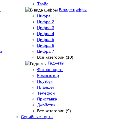
Твайс
о
В виде цифры
Цифра 1
Цифра 2
Цифра 3
Цифра 4
Цифра 5
Цифра 6
й
Цифра 7
Все категории (10)
Гаджеты
Фотоаппарат
Компьютер
Ноутбук
Планшет
Телефон
Приставка
Джойстик
Все категории (9)
Серийные торты