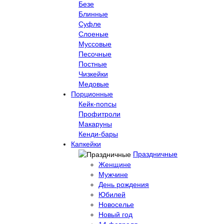
Безе
Блинные
Суфле
Слоеные
Муссовые
Песочные
Постные
Чизкейки
Медовые
Порционные
Кейк-попсы
Профитроли
Макаруны
Кенди-бары
Капкейки
Праздничные
Женщине
Мужчине
День рождения
Юбилей
Новоселье
Новый год