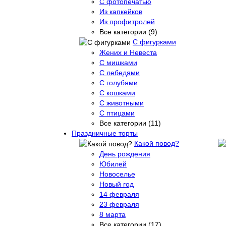
С фотопечатью
Из капкейков
Из профитролей
Все категории (9)
С фигурками
Жених и Невеста
С мишками
С лебедями
С голубями
С кошками
С животными
С птицами
Все категории (11)
Праздничные торты
Какой повод?
День рождения
Юбилей
Новоселье
Новый год
14 февраля
23 февраля
8 марта
Все категории (17)