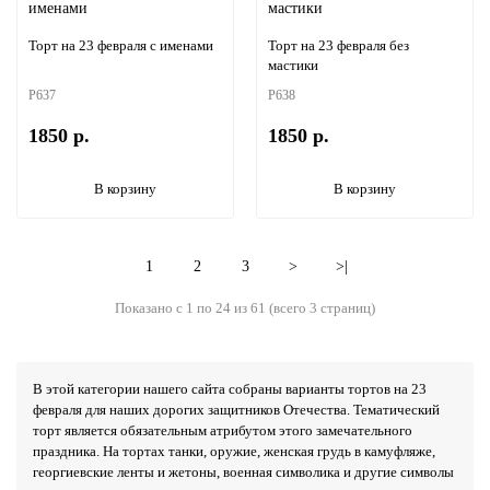
Торт на 23 февраля с именами
Торт на 23 февраля без
мастики
P637
P638
1850 р.
1850 р.
В корзину
В корзину
1
2
3
>
>|
Показано с 1 по 24 из 61 (всего 3 страниц)
В этой категории нашего сайта собраны варианты тортов на 23
февраля для наших дорогих защитников Отечества. Тематический
торт является обязательным атрибутом этого замечательного
праздника. На тортах танки, оружие, женская грудь в камуфляже,
георгиевские ленты и жетоны, военная символика и другие символы