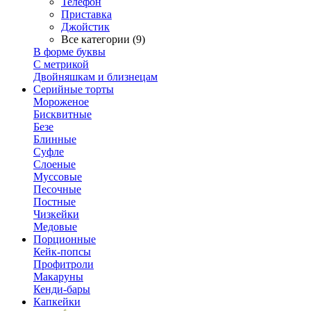
Телефон
Приставка
Джойстик
Все категории (9)
В форме буквы
С метрикой
Двойняшкам и близнецам
Серийные торты
Мороженое
Бисквитные
Безе
Блинные
Суфле
Слоеные
Муссовые
Песочные
Постные
Чизкейки
Медовые
Порционные
Кейк-попсы
Профитроли
Макаруны
Кенди-бары
Капкейки