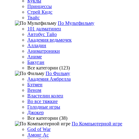
Куклы
Принцессы
Стрей Кидс
Твайс
По Мультфильму
101 далматинец
Автобус Тайо
Академия ведьмочек
Алладин
Аниматроники
Аниме
Бакуган
Все категории (123)
По Фильму
Академия Амбрелла
Бэтмен
Веном
Властелин колец
Во все тяжкие
Голодные игры
Джокер
Все категории (38)
По Компьютерной игре
God of War
Амонг Ас