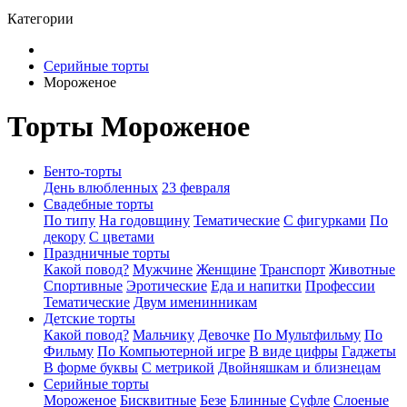
Категории
Серийные торты
Мороженое
Торты Мороженое
Бенто-торты
День влюбленных
23 февраля
Свадебные торты
По типу
На годовщину
Тематические
С фигурками
По
декору
С цветами
Праздничные торты
Какой повод?
Мужчине
Женщине
Транспорт
Животные
Спортивные
Эротические
Еда и напитки
Профессии
Тематические
Двум именинникам
Детские торты
Какой повод?
Мальчику
Девочке
По Мультфильму
По
Фильму
По Компьютерной игре
В виде цифры
Гаджеты
В форме буквы
С метрикой
Двойняшкам и близнецам
Серийные торты
Мороженое
Бисквитные
Безе
Блинные
Суфле
Слоеные