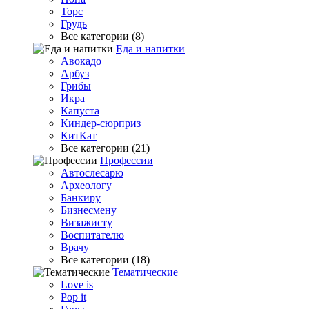
Торс
Грудь
Все категории (8)
Еда и напитки
Авокадо
Арбуз
Грибы
Икра
Капуста
Киндер-сюрприз
КитКат
Все категории (21)
Профессии
Автослесарю
Археологу
Банкиру
Бизнесмену
Визажисту
Воспитателю
Врачу
Все категории (18)
Тематические
Love is
Pop it