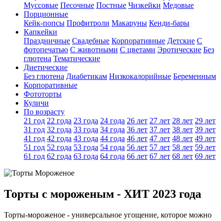
Муссовые
Песочные
Постные
Чизкейки
Медовые
Порционные
Кейк-попсы
Профитроли
Макаруны
Кенди-бары
Капкейки
Праздничные
Свадебные
Корпоративные
Детские
С
фотопечатью
C животными
С цветами
Эротические
Без
глютена
Тематические
Диетические
Без глютена
Диабетикам
Низкокалорийные
Беременным
Корпоративные
Фототорты
Куличи
По возрасту
21 год
22 года
23 года
24 года
26 лет
27 лет
28 лет
29 лет
31 год
32 года
33 года
34 года
36 лет
37 лет
38 лет
39 лет
41 год
42 года
43 года
44 года
46 лет
47 лет
48 лет
49 лет
51 год
52 года
53 года
54 года
56 лет
57 лет
58 лет
59 лет
61 год
62 года
63 года
64 года
66 лет
67 лет
68 лет
69 лет
Торты с мороженым - ХИТ 2023 года
Торты-мороженое - универсальное угощение, которое можно