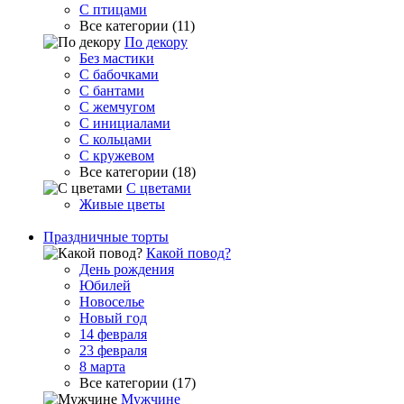
С птицами
Все категории (11)
По декору
Без мастики
С бабочками
С бантами
С жемчугом
С инициалами
С кольцами
С кружевом
Все категории (18)
С цветами
Живые цветы
Праздничные торты
Какой повод?
День рождения
Юбилей
Новоселье
Новый год
14 февраля
23 февраля
8 марта
Все категории (17)
Мужчине