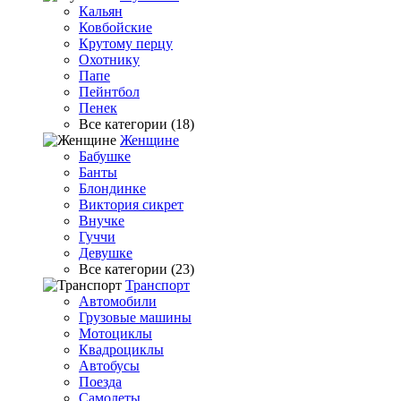
Кальян
Ковбойские
Крутому перцу
Охотнику
Папе
Пейнтбол
Пенек
Все категории (18)
Женщине
Бабушке
Банты
Блондинке
Виктория сикрет
Внучке
Гуччи
Девушке
Все категории (23)
Транспорт
Автомобили
Грузовые машины
Мотоциклы
Квадроциклы
Автобусы
Поезда
Самолеты