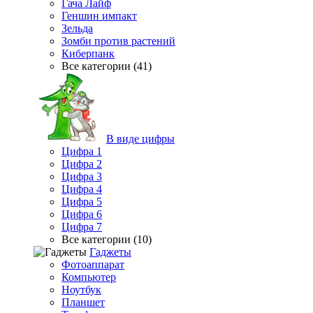
Гача Лайф
Геншин импакт
Зельда
Зомби против растений
Киберпанк
Все категории (41)
В виде цифры
Цифра 1
Цифра 2
Цифра 3
Цифра 4
Цифра 5
Цифра 6
Цифра 7
Все категории (10)
Гаджеты
Фотоаппарат
Компьютер
Ноутбук
Планшет