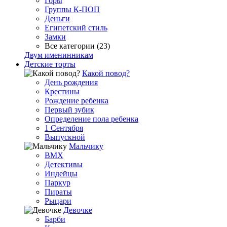
Горы
Группы К-ПОП
Деньги
Египетский стиль
Замки
Все категории (23)
Двум именинникам
Детские торты
Какой повод?
День рождения
Крестины
Рождение ребенка
Первый зубик
Определение пола ребенка
1 Сентября
Выпускной
Мальчику
BMX
Детективы
Индейцы
Паркур
Пираты
Рыцари
Девочке
Барби