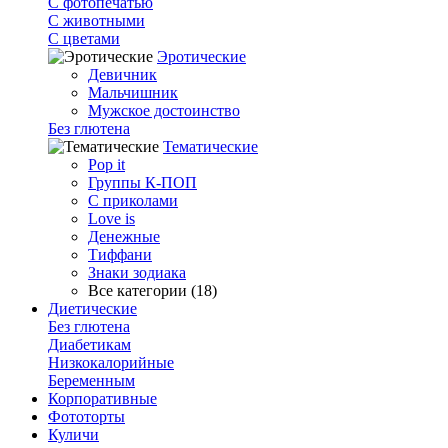
С фотопечатью
C животными
С цветами
Эротические
Девичник
Мальчишник
Мужское достоинство
Без глютена
Тематические
Pop it
Группы К-ПОП
С приколами
Love is
Денежные
Тиффани
Знаки зодиака
Все категории (18)
Диетические
Без глютена
Диабетикам
Низкокалорийные
Беременным
Корпоративные
Фототорты
Куличи