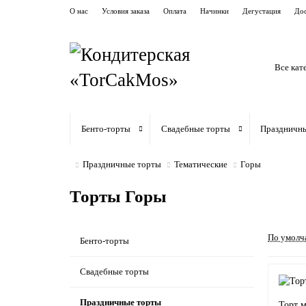
О нас
Условия заказа
Оплата
Начинки
Дегустация
Дос
Все кат
Бенто-торты
Свадебные торты
Праздничн
Праздничные торты
Тематические
Горы
Торты Горы
По умолч
Бенто-торты
Свадебные торты
Праздничные торты
Торт м