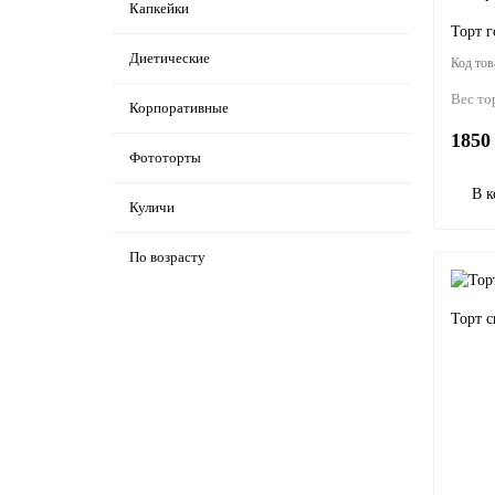
Капкейки
Торт г
Диетические
Вес то
Корпоративные
1850 
Фототорты
В к
Куличи
По возрасту
Торт с