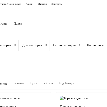
тавка / Самовывоз
Акции
Отзывы
Контакты
егории
ые торты
Детские торты
Серийные торты
Порционные
анию
Название
Цена
Рейтинг
Код Товара
оре и горы
Торт в виде горы