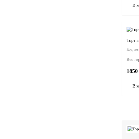
В к
Торт в
Вес то
1850 
В к