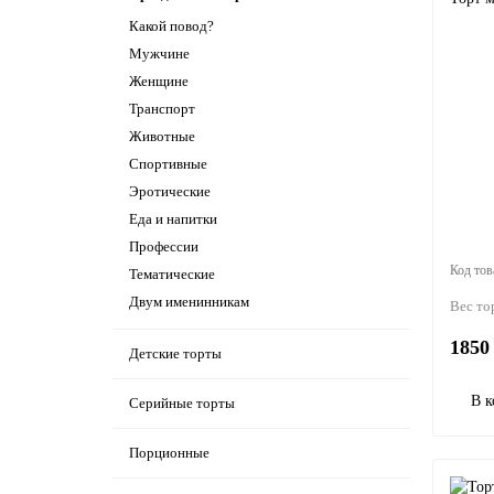
Какой повод?
Мужчине
Женщине
Транспорт
Животные
Спортивные
Эротические
Еда и напитки
Профессии
Тематические
Двум именинникам
Вес то
1850 
Детские торты
В к
Серийные торты
Порционные