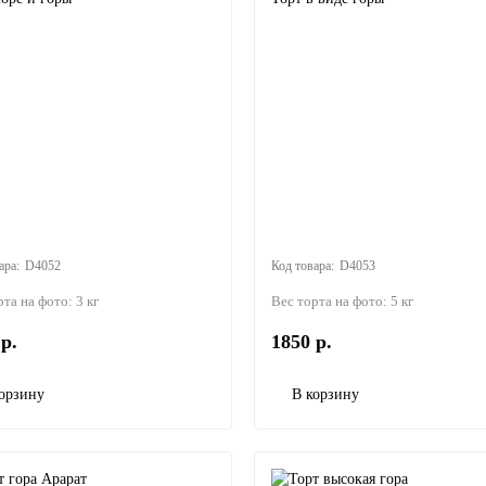
D4052
D4053
рта на фото:
3 кг
Вес торта на фото:
5 кг
р.
1850 р.
орзину
В корзину