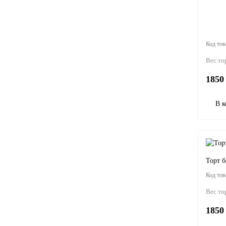
Вес то
1850 
В к
Торт б
Вес то
1850 