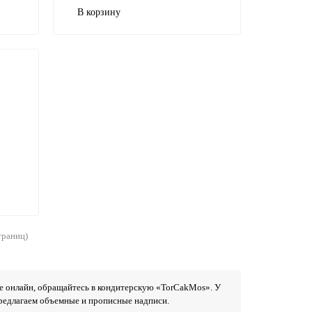
В корзину
страниц)
не онлайн, обращайтесь в кондитерскую «TorCakMos». У
Предлагаем объемные и прописные надписи.