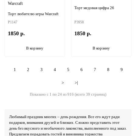
Торт медовая цифра 26
Торт любителю игры Warcraft
P1147
P3958
1850 р.
1850 р.
В корзину
В корзину
1
2
3
4
5
6
7
8
9
>
>|
Показано с 1 по 24 из 916 (всего 39 страниц)
Любимый праздник многих – день рождения. Все его ждут ради
подарков, внимания друзей и близких. Сложно представить этот
день без вкусного и необычного лакомства, выполненного под заказ.
Предлагаем порадовать гостей и виновника торжества