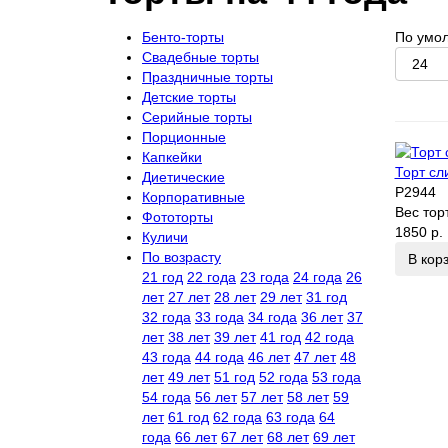
Бенто-торты
По умо
Свадебные торты
Праздничные торты
Детские торты
Серийные торты
Порционные
Капкейки
Торт сл
Диетические
P2944
Корпоративные
Вес тор
Фототорты
1850 р.
Куличи
По возрасту
В кор
21 год
22 года
23 года
24 года
26
лет
27 лет
28 лет
29 лет
31 год
32 года
33 года
34 года
36 лет
37
лет
38 лет
39 лет
41 год
42 года
43 года
44 года
46 лет
47 лет
48
лет
49 лет
51 год
52 года
53 года
54 года
56 лет
57 лет
58 лет
59
лет
61 год
62 года
63 года
64
года
66 лет
67 лет
68 лет
69 лет