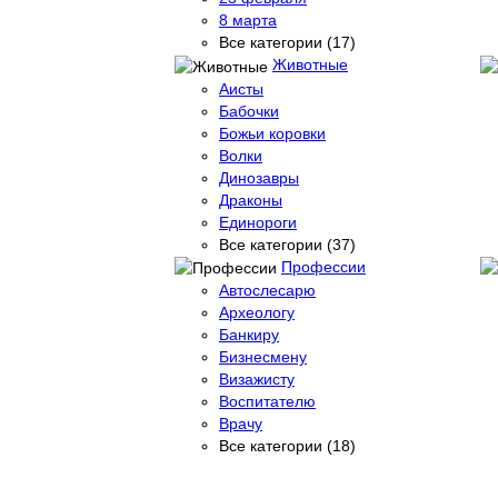
8 марта
Все категории (17)
Животные
Аисты
Бабочки
Божьи коровки
Волки
Динозавры
Драконы
Единороги
Все категории (37)
Профессии
Автослесарю
Археологу
Банкиру
Бизнесмену
Визажисту
Воспитателю
Врачу
Все категории (18)