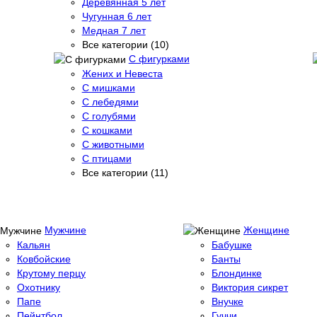
Деревянная 5 лет
Чугунная 6 лет
Медная 7 лет
Все категории (10)
С фигурками
Жених и Невеста
С мишками
С лебедями
С голубями
С кошками
С животными
С птицами
Все категории (11)
Мужчине
Женщине
Кальян
Бабушке
Ковбойские
Банты
Крутому перцу
Блондинке
Охотнику
Виктория сикрет
Папе
Внучке
Пейнтбол
Гуччи