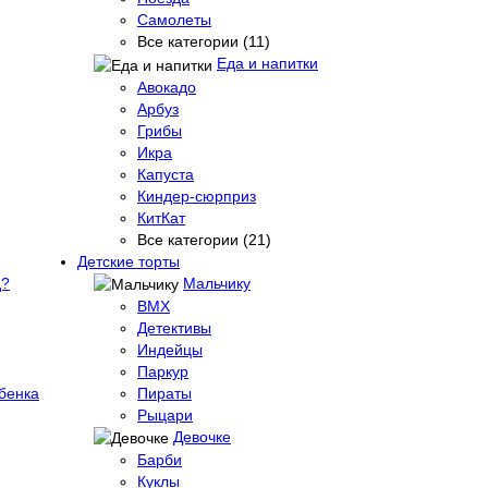
Самолеты
Все категории (11)
Еда и напитки
Авокадо
Арбуз
Грибы
Икра
Капуста
Киндер-сюрприз
КитКат
Все категории (21)
Детские торты
д?
Мальчику
BMX
Детективы
Индейцы
Паркур
бенка
Пираты
Рыцари
Девочке
Барби
Куклы