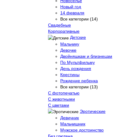
Новоселье
Новый год
14 февраля
Все категории (14)
Свадебные
Корпоративные
Детские
Мальчику
Девочке
Двойняшкам и близнецам
По Мультфильму
День рождения
Крестины
Рождение ребенка
Все категории (13)
С фотопечатью
C животными
С цветами
Эротические
Девичник
Мальчишник
Мужское достоинство
Без глютена