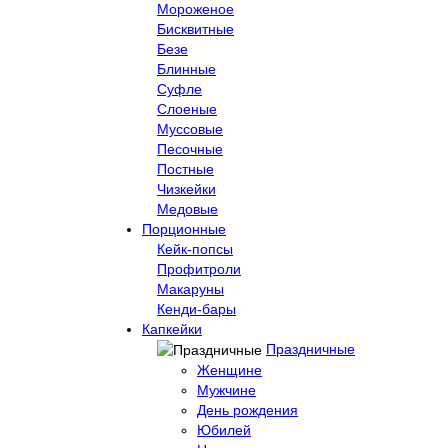
Мороженое
Бисквитные
Безе
Блинные
Суфле
Слоеные
Муссовые
Песочные
Постные
Чизкейки
Медовые
Порционные
Кейк-попсы
Профитроли
Макаруны
Кенди-бары
Капкейки
Праздничные
Женщине
Мужчине
День рождения
Юбилей