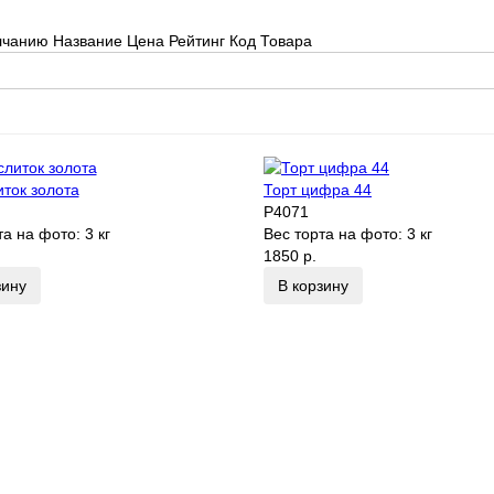
лчанию
Название
Цена
Рейтинг
Код Товара
иток золота
Торт цифра 44
P4071
та на фото:
3 кг
Вес торта на фото:
3 кг
1850 р.
зину
В корзину