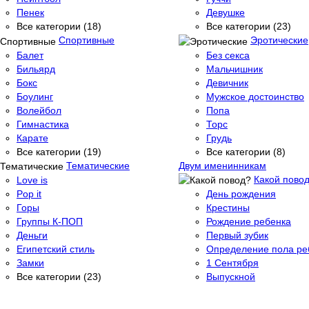
Пенек
Девушке
Все категории (18)
Все категории (23)
Спортивные
Эротические
Балет
Без секса
Бильярд
Мальчишник
Бокс
Девичник
Боулинг
Мужское достоинство
Волейбол
Попа
Гимнастика
Торс
Карате
Грудь
Все категории (19)
Все категории (8)
Тематические
Двум именинникам
Какой пово
Love is
Pop it
День рождения
Горы
Крестины
Группы К-ПОП
Рождение ребенка
Деньги
Первый зубик
Египетский стиль
Определение пола ре
Замки
1 Сентября
Все категории (23)
Выпускной