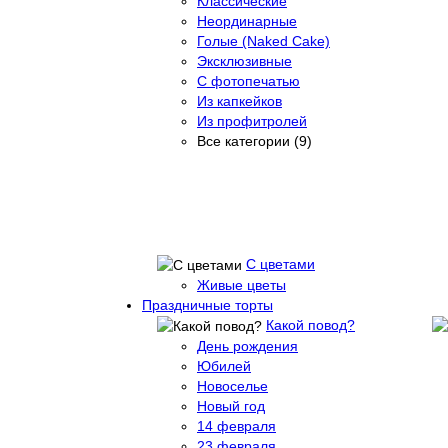
Классические
Неординарные
Голые (Naked Cake)
Эксклюзивные
С фотопечатью
Из капкейков
Из профитролей
Все категории (9)
С цветами
Живые цветы
Праздничные торты
Какой повод?
День рождения
Юбилей
Новоселье
Новый год
14 февраля
23 февраля