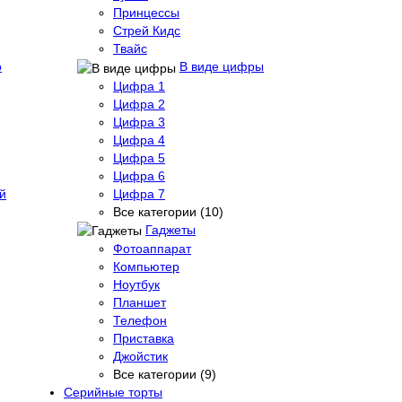
Принцессы
Стрей Кидс
Твайс
о
В виде цифры
Цифра 1
Цифра 2
Цифра 3
Цифра 4
Цифра 5
Цифра 6
й
Цифра 7
Все категории (10)
Гаджеты
Фотоаппарат
Компьютер
Ноутбук
Планшет
Телефон
Приставка
Джойстик
Все категории (9)
Серийные торты