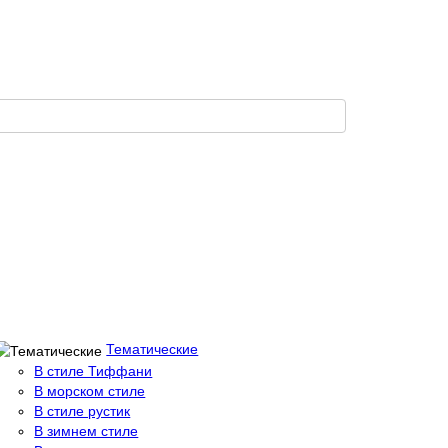
Тематические
В стиле Тиффани
В морском стиле
В стиле рустик
В зимнем стиле