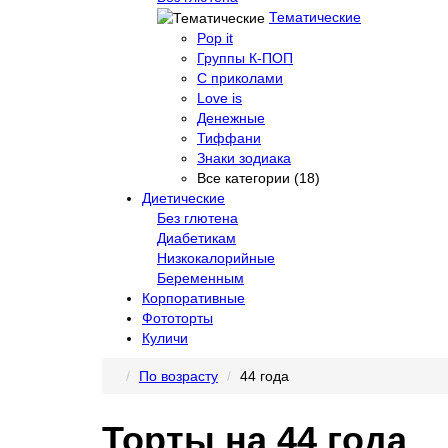
Тематические
Pop it
Группы К-ПОП
С приколами
Love is
Денежные
Тиффани
Знаки зодиака
Все категории (18)
Диетические
Без глютена
Диабетикам
Низкокалорийные
Беременным
Корпоративные
Фототорты
Куличи
По возрасту
44 года
Торты на 44 года