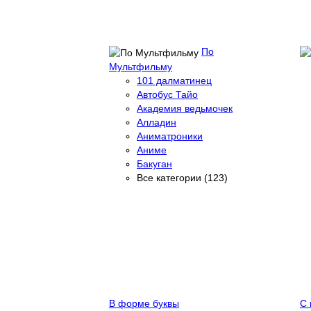
По
Мультфильму
101 далматинец
Автобус Тайо
Академия ведьмочек
Алладин
Аниматроники
Аниме
Бакуган
Все категории (123)
В форме буквы
С 