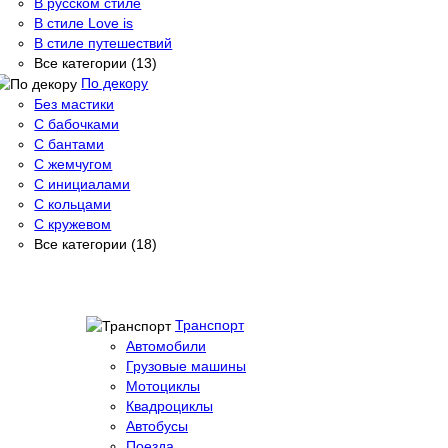
В русском стиле
В стиле Love is
В стиле путешествий
Все категории (13)
По декору
Без мастики
С бабочками
С бантами
С жемчугом
С инициалами
С кольцами
С кружевом
Все категории (18)
Транспорт
Автомобили
Грузовые машины
Мотоциклы
Квадроциклы
Автобусы
Поезда