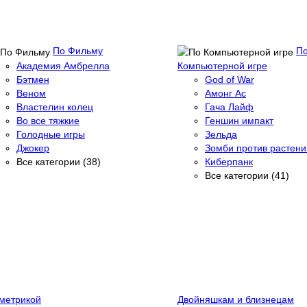
По Фильму
П
Академия Амбрелла
Компьютерной игре
Бэтмен
God of War
Веном
Амонг Ас
Властелин колец
Гача Лайф
Во все тяжкие
Геншин импакт
Голодные игры
Зельда
Джокер
Зомби против растени
Все категории (38)
Киберпанк
Все категории (41)
метрикой
Двойняшкам и близнецам