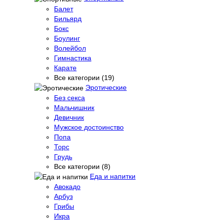
Балет
Бильярд
Бокс
Боулинг
Волейбол
Гимнастика
Карате
Все категории (19)
Эротические
Без секса
Мальчишник
Девичник
Мужское достоинство
Попа
Торс
Грудь
Все категории (8)
Еда и напитки
Авокадо
Арбуз
Грибы
Икра