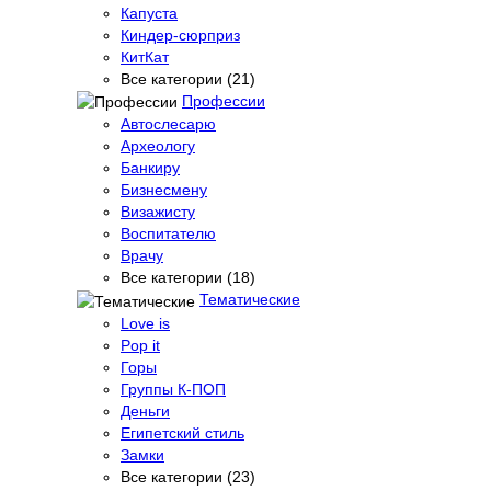
Капуста
Киндер-сюрприз
КитКат
Все категории (21)
Профессии
Автослесарю
Археологу
Банкиру
Бизнесмену
Визажисту
Воспитателю
Врачу
Все категории (18)
Тематические
Love is
Pop it
Горы
Группы К-ПОП
Деньги
Египетский стиль
Замки
Все категории (23)