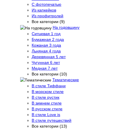
С фотопечатью
Из капкейков
Из профитролей
Все категории (9)
На годовщину
Ситцевая 1 год
Бумажная 2 года
Кожаная 3 года
Льняная 4 года
Деревянная 5 лет
Чугунная 6 лет
Медная 7 лет
Все категории (10)
Тематические
В стиле Тиффани
В морском стиле
В стиле рустик
В зимнем стиле
В русском стиле
В стиле Love is
В стиле путешествий
Все категории (13)