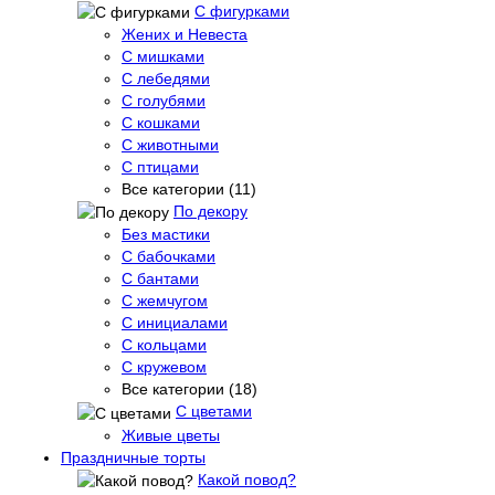
С фигурками
Жених и Невеста
С мишками
С лебедями
С голубями
С кошками
С животными
С птицами
Все категории (11)
По декору
Без мастики
С бабочками
С бантами
С жемчугом
С инициалами
С кольцами
С кружевом
Все категории (18)
С цветами
Живые цветы
Праздничные торты
Какой повод?