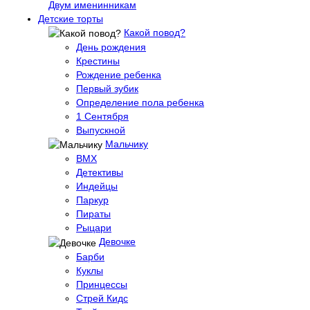
Двум именинникам
Детские торты
Какой повод?
День рождения
Крестины
Рождение ребенка
Первый зубик
Определение пола ребенка
1 Сентября
Выпускной
Мальчику
BMX
Детективы
Индейцы
Паркур
Пираты
Рыцари
Девочке
Барби
Куклы
Принцессы
Стрей Кидс