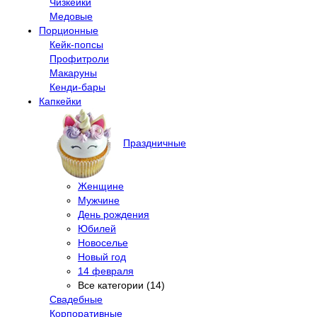
Чизкейки
Медовые
Порционные
Кейк-попсы
Профитроли
Макаруны
Кенди-бары
Капкейки
Праздничные
Женщине
Мужчине
День рождения
Юбилей
Новоселье
Новый год
14 февраля
Все категории (14)
Свадебные
Корпоративные