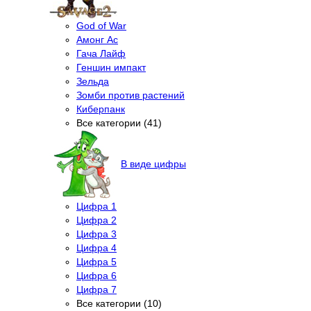
God of War
Амонг Ас
Гача Лайф
Геншин импакт
Зельда
Зомби против растений
Киберпанк
Все категории (41)
В виде цифры
Цифра 1
Цифра 2
Цифра 3
Цифра 4
Цифра 5
Цифра 6
Цифра 7
Все категории (10)