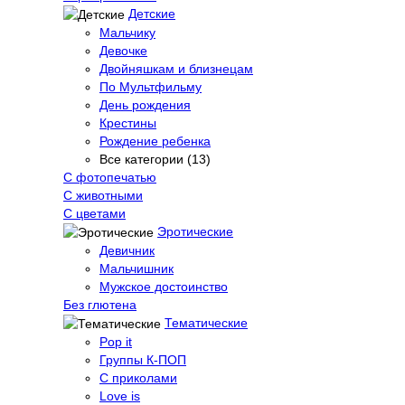
Детские
Мальчику
Девочке
Двойняшкам и близнецам
По Мультфильму
День рождения
Крестины
Рождение ребенка
Все категории (13)
С фотопечатью
C животными
С цветами
Эротические
Девичник
Мальчишник
Мужское достоинство
Без глютена
Тематические
Pop it
Группы К-ПОП
С приколами
Love is