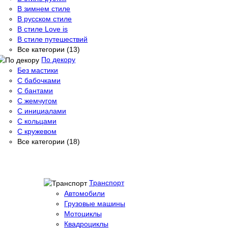
В зимнем стиле
В русском стиле
В стиле Love is
В стиле путешествий
Все категории (13)
По декору
Без мастики
С бабочками
С бантами
С жемчугом
С инициалами
С кольцами
С кружевом
Все категории (18)
Транспорт
Автомобили
Грузовые машины
Мотоциклы
Квадроциклы