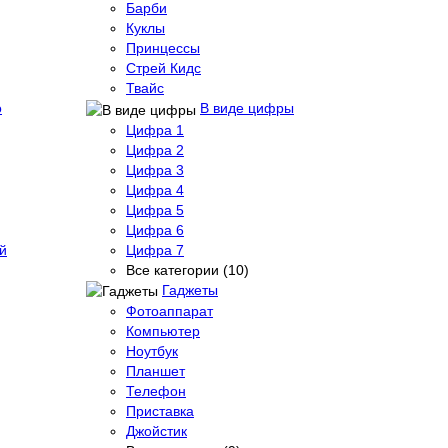
Барби
Куклы
Принцессы
Стрей Кидс
Твайс
о
В виде цифры
Цифра 1
Цифра 2
Цифра 3
Цифра 4
Цифра 5
Цифра 6
й
Цифра 7
Все категории (10)
Гаджеты
Фотоаппарат
Компьютер
Ноутбук
Планшет
Телефон
Приставка
Джойстик