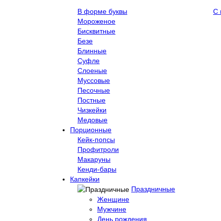
В форме буквы
С 
Мороженое
Бисквитные
Безе
Блинные
Суфле
Слоеные
Муссовые
Песочные
Постные
Чизкейки
Медовые
Порционные
Кейк-попсы
Профитроли
Макаруны
Кенди-бары
Капкейки
Праздничные
Женщине
Мужчине
День рождения