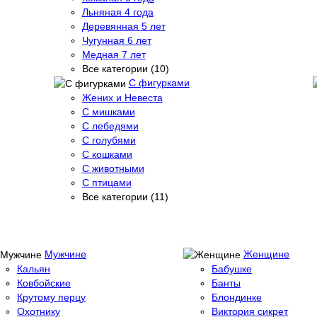
Льняная 4 года
Деревянная 5 лет
Чугунная 6 лет
Медная 7 лет
Все категории (10)
С фигурками
Жених и Невеста
С мишками
С лебедями
С голубями
С кошками
С животными
С птицами
Все категории (11)
Мужчине
Женщине
Кальян
Бабушке
Ковбойские
Банты
Крутому перцу
Блондинке
Охотнику
Виктория сикрет