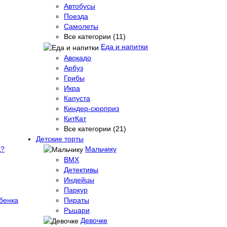
Автобусы
Поезда
Самолеты
Все категории (11)
Еда и напитки
Авокадо
Арбуз
Грибы
Икра
Капуста
Киндер-сюрприз
КитКат
Все категории (21)
Детские торты
д?
Мальчику
BMX
Детективы
Индейцы
Паркур
бенка
Пираты
Рыцари
Девочке