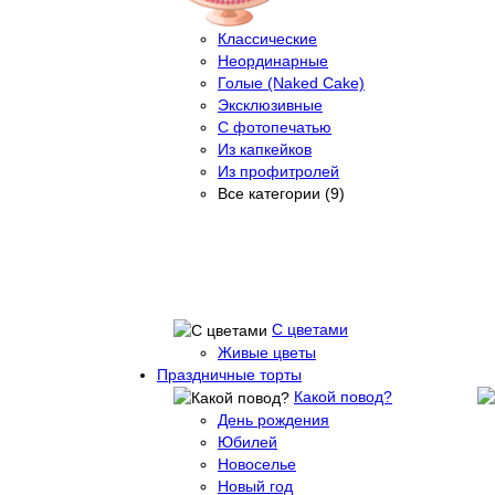
Классические
Неординарные
Голые (Naked Cake)
Эксклюзивные
С фотопечатью
Из капкейков
Из профитролей
Все категории (9)
С цветами
Живые цветы
Праздничные торты
Какой повод?
День рождения
Юбилей
Новоселье
Новый год