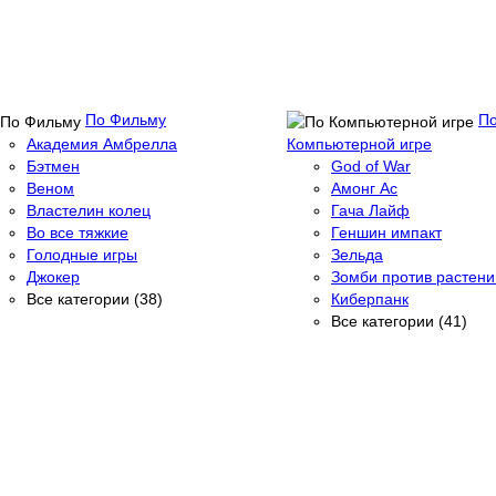
По Фильму
П
Академия Амбрелла
Компьютерной игре
Бэтмен
God of War
Веном
Амонг Ас
Властелин колец
Гача Лайф
Во все тяжкие
Геншин импакт
Голодные игры
Зельда
Джокер
Зомби против растени
Все категории (38)
Киберпанк
Все категории (41)