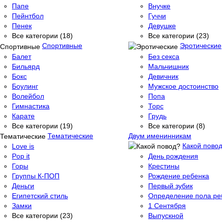
Папе
Внучке
Пейнтбол
Гуччи
Пенек
Девушке
Все категории (18)
Все категории (23)
Спортивные
Эротические
Балет
Без секса
Бильярд
Мальчишник
Бокс
Девичник
Боулинг
Мужское достоинство
Волейбол
Попа
Гимнастика
Торс
Карате
Грудь
Все категории (19)
Все категории (8)
Тематические
Двум именинникам
Какой пово
Love is
Pop it
День рождения
Горы
Крестины
Группы К-ПОП
Рождение ребенка
Деньги
Первый зубик
Египетский стиль
Определение пола ре
Замки
1 Сентября
Все категории (23)
Выпускной