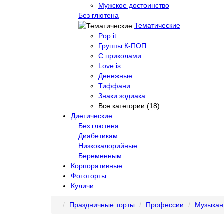
Мужское достоинство
Без глютена
Тематические
Pop it
Группы К-ПОП
С приколами
Love is
Денежные
Тиффани
Знаки зодиака
Все категории (18)
Диетические
Без глютена
Диабетикам
Низкокалорийные
Беременным
Корпоративные
Фототорты
Куличи
Праздничные торты
Профессии
Музыкан