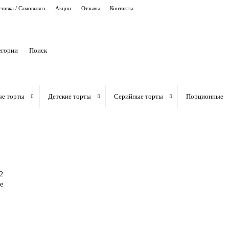
тавка / Самовывоз
Акции
Отзывы
Контакты
егории
ые торты
Детские торты
Серийные торты
Порционные
2
e