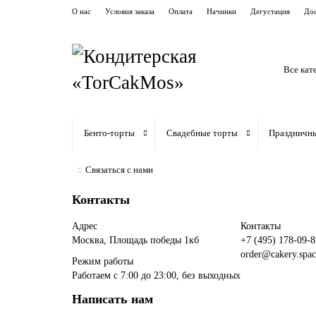
О нас
Условия заказа
Оплата
Начинки
Дегустация
Дос
Все кат
Бенто-торты
Свадебные торты
Праздничн
Связаться с нами
Контакты
Адрес
Контакты
Москва, Площадь победы 1кб
+7 (495) 178-09-8
order@cakery.spac
Режим работы
Работаем с 7:00 до 23:00, без выходных
Написать нам