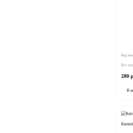
Вес ка
280 р
В к
Капке