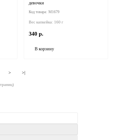
девочки
M1679
Вес капкейка:
160 г
340 р.
В корзину
>
>|
страниц)