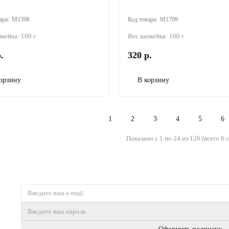
M1398
M1709
пкейка:
160 г
Вес капкейка:
160 г
.
320 р.
орзину
В корзину
1
2
3
4
5
6
Показано с 1 по 24 из 126 (всего 6 