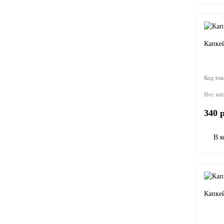
Капке
Вес ка
340 р
В к
Капке