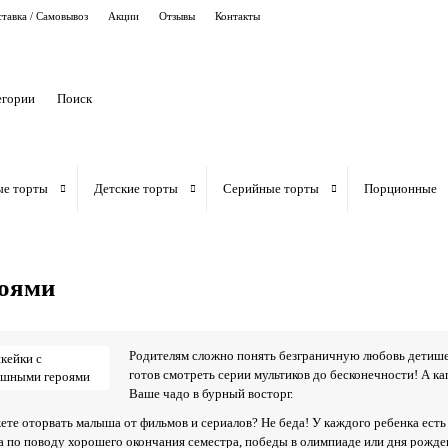
тавка / Самовывоз
Акции
Отзывы
Контакты
егории
ые торты
Детские торты
Серийные торты
Порционные
роями
Родителям сложно понять безграничную любовь детише
готов смотреть серии мультиков до бесконечности! А ка
Ваше чадо в бурный восторг.
ете оторвать малыша от фильмов и сериалов? Не беда! У каждого ребенка есть
а по поводу хорошего окончания семестра, победы в олимпиаде или дня рожде