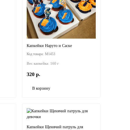
Капкейки Наруто и Саске
M1453
Вес капкейка:
160 г
320 р.
В корзину
Капкейки Щенячий патруль для