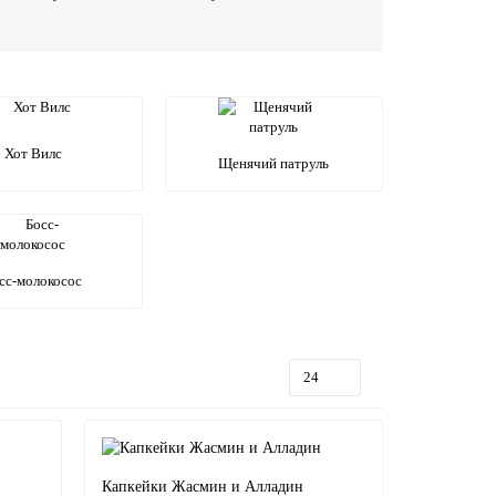
Хот Вилс
Щенячий патруль
сс-молокосос
Капкейки Жасмин и Алладин