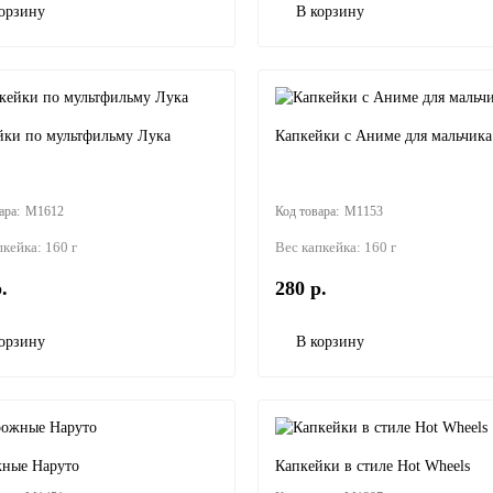
орзину
В корзину
йки по мультфильму Лука
Капкейки с Аниме для мальчика
M1612
M1153
пкейка:
160 г
Вес капкейка:
160 г
.
280 р.
орзину
В корзину
ные Наруто
Капкейки в стиле Hot Wheels