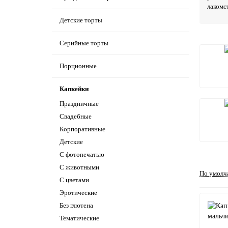
лакомс
Детские торты
Серийные торты
Порционные
Капкейки
Праздничные
Свадебные
Корпоративные
Детские
С фотопечатью
C животными
По умолч
С цветами
Эротические
Без глютена
Тематические