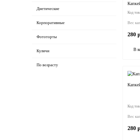
Капкей
Диетические
Корпоративные
Вес ка
280 р
Фототорты
В к
Куличи
По возрасту
Капке
Вес ка
280 р