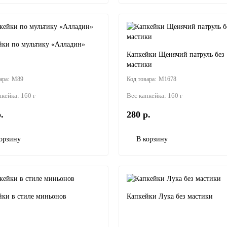
йки по мультику «Алладин»
Капкейки Щенячий патруль без
мастики
M89
M1678
пкейка:
160 г
Вес капкейка:
160 г
.
280 р.
орзину
В корзину
йки в стиле миньонов
Капкейки Лука без мастики