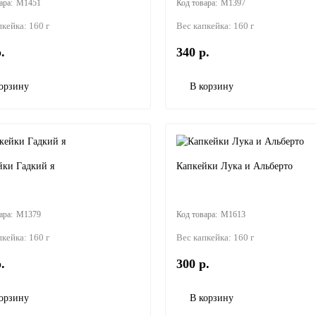
M1451
M1397
пкейка:
160 г
Вес капкейка:
160 г
.
340 р.
орзину
В корзину
йки Гадкий я
Капкейки Лука и Альберто
M1379
M1613
пкейка:
160 г
Вес капкейка:
160 г
.
300 р.
орзину
В корзину