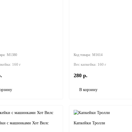
M1380
M1614
пкейка:
160 г
Вес капкейка:
160 г
.
280 р.
орзину
В корзину
йки с машинками Хот Вилс
Капкейки Тролли