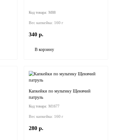
M88
Вес капкейка:
160 г
340 р.
В корзину
Капкейки по мультику Щенячий
патруль
M1677
Вес капкейка:
160 г
280 р.