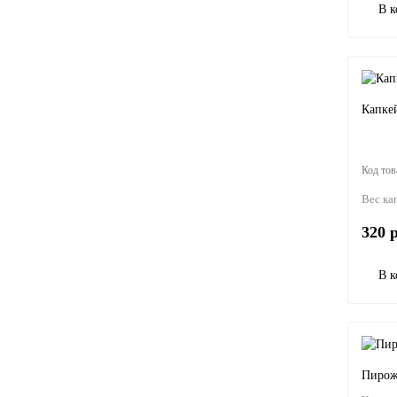
В к
Капке
Вес ка
320 р
В к
Пирож