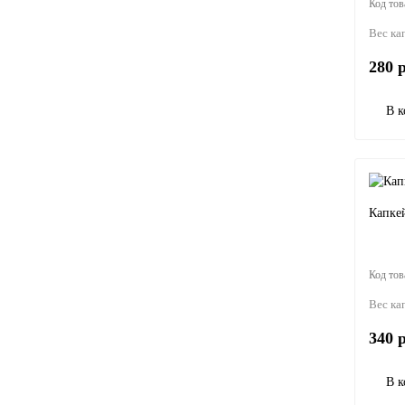
Вес ка
280 р
В к
Капке
Вес ка
340 р
В к