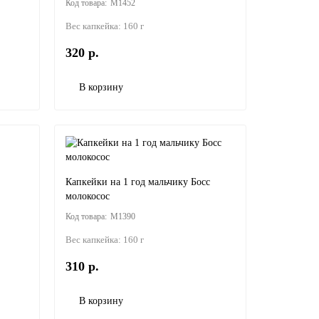
M1452
Вес капкейка:
160 г
320 р.
В корзину
Капкейки на 1 год мальчику Босс
молокосос
M1390
Вес капкейка:
160 г
310 р.
В корзину