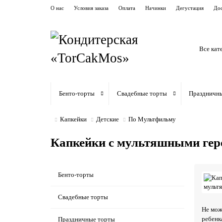
О нас
Условия заказа
Оплата
Начинки
Дегустация
Дос
Все кат
Бенто-торты
Свадебные торты
Праздничн
Капкейки
Детские
По Мультфильму
Капкейки с мультяшными ге
Бенто-торты
Свадебные торты
Не мож
ребенк
Праздничные торты