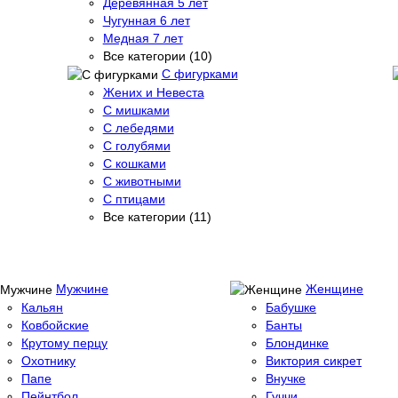
Деревянная 5 лет
Чугунная 6 лет
Медная 7 лет
Все категории (10)
С фигурками
Жених и Невеста
С мишками
С лебедями
С голубями
С кошками
С животными
С птицами
Все категории (11)
Мужчине
Женщине
Кальян
Бабушке
Ковбойские
Банты
Крутому перцу
Блондинке
Охотнику
Виктория сикрет
Папе
Внучке
Пейнтбол
Гуччи