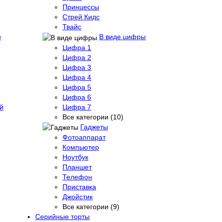
Принцессы
Стрей Кидс
Твайс
о
В виде цифры
Цифра 1
Цифра 2
Цифра 3
Цифра 4
Цифра 5
Цифра 6
й
Цифра 7
Все категории (10)
Гаджеты
Фотоаппарат
Компьютер
Ноутбук
Планшет
Телефон
Приставка
Джойстик
Все категории (9)
Серийные торты