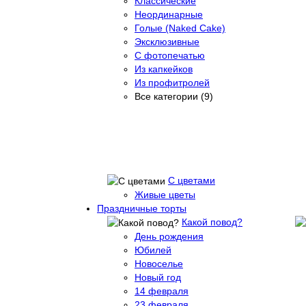
Классические
Неординарные
Голые (Naked Cake)
Эксклюзивные
С фотопечатью
Из капкейков
Из профитролей
Все категории (9)
С цветами
Живые цветы
Праздничные торты
Какой повод?
День рождения
Юбилей
Новоселье
Новый год
14 февраля
23 февраля