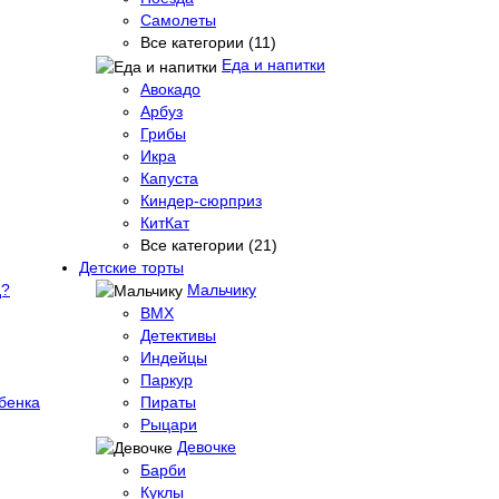
Самолеты
Все категории (11)
Еда и напитки
Авокадо
Арбуз
Грибы
Икра
Капуста
Киндер-сюрприз
КитКат
Все категории (21)
Детские торты
д?
Мальчику
BMX
Детективы
Индейцы
Паркур
бенка
Пираты
Рыцари
Девочке
Барби
Куклы