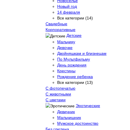
Новоселье
Новый год
14 февраля
Все категории (14)
Свадебные
Корпоративные
Детские
Мальчику
Девочке
Двойняшкам и близнецам
По Мультфильму
День рождения
Крестины
Рождение ребенка
Все категории (13)
С фотопечатью
C животными
С цветами
Эротические
Девичник
Мальчишник
Мужское достоинство
Без глютена