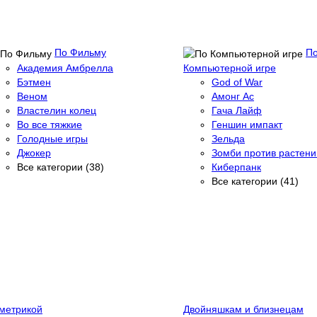
По Фильму
П
Академия Амбрелла
Компьютерной игре
Бэтмен
God of War
Веном
Амонг Ас
Властелин колец
Гача Лайф
Во все тяжкие
Геншин импакт
Голодные игры
Зельда
Джокер
Зомби против растени
Все категории (38)
Киберпанк
Все категории (41)
метрикой
Двойняшкам и близнецам