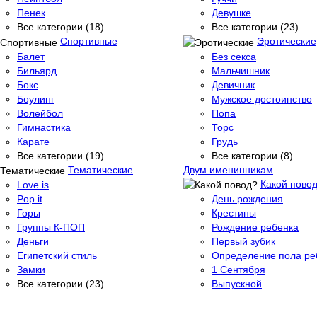
Пенек
Девушке
Все категории (18)
Все категории (23)
Спортивные
Эротические
Балет
Без секса
Бильярд
Мальчишник
Бокс
Девичник
Боулинг
Мужское достоинство
Волейбол
Попа
Гимнастика
Торс
Карате
Грудь
Все категории (19)
Все категории (8)
Тематические
Двум именинникам
Какой пово
Love is
Pop it
День рождения
Горы
Крестины
Группы К-ПОП
Рождение ребенка
Деньги
Первый зубик
Египетский стиль
Определение пола ре
Замки
1 Сентября
Все категории (23)
Выпускной