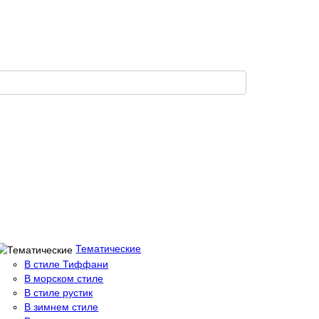
Тематические
В стиле Тиффани
В морском стиле
В стиле рустик
В зимнем стиле