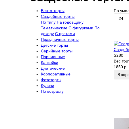
Бенто-торты
По умо
Свадебные торты
По типу
На годовщину
Тематические
С фигурками
По
декору
С цветами
Праздничные торты
Детские торты
Свадебн
Серийные торты
S280
Порционные
Вес тор
Капкейки
1850 р.
Диетические
Корпоративные
В кор
Фототорты
Куличи
По возрасту