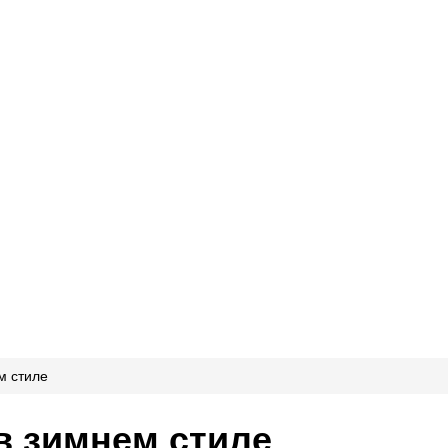
м стиле
в зимнем стиле