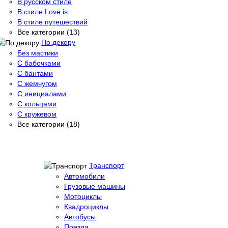
В русском стиле
В стиле Love is
В стиле путешествий
Все категории (13)
По декору
Без мастики
С бабочками
С бантами
С жемчугом
С инициалами
С кольцами
С кружевом
Все категории (18)
Транспорт
Автомобили
Грузовые машины
Мотоциклы
Квадроциклы
Автобусы
Поезда