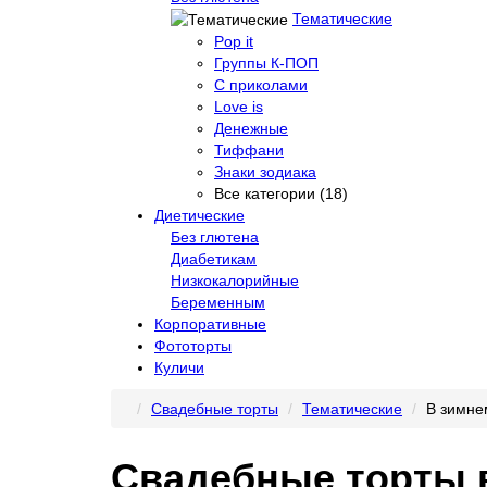
Тематические
Pop it
Группы К-ПОП
С приколами
Love is
Денежные
Тиффани
Знаки зодиака
Все категории (18)
Диетические
Без глютена
Диабетикам
Низкокалорийные
Беременным
Корпоративные
Фототорты
Куличи
Свадебные торты
Тематические
В зимне
Свадебные торты 