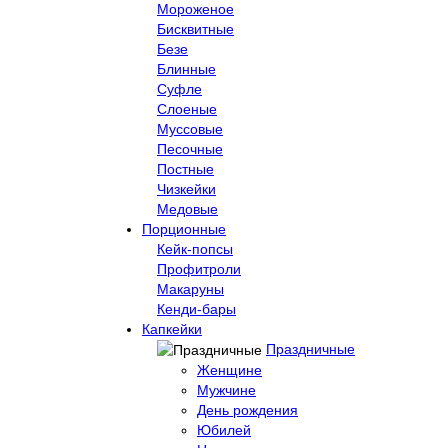
Мороженое
Бисквитные
Безе
Блинные
Суфле
Слоеные
Муссовые
Песочные
Постные
Чизкейки
Медовые
Порционные
Кейк-попсы
Профитроли
Макаруны
Кенди-бары
Капкейки
Праздничные
Женщине
Мужчине
День рождения
Юбилей