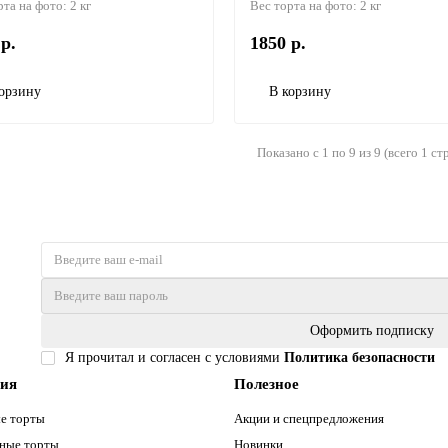
рта на фото:
2 кг
Вес торта на фото:
2 кг
р.
1850 р.
орзину
В корзину
Показано с 1 по 9 из 9 (всего 1 ст
Оформить подписку
Я прочитал и согласен с условиями
Политика безопасности
рия
Полезное
е торты
Акции и спецпредложения
ные торты
Новинки