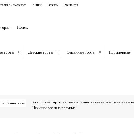
тавка / Самовывоз
Акции
Отзывы
Контакты
егории
ые торты
Детские торты
Серийные торты
Порционные
Авторские торты на тему «Гимнастика» можно заказать у н
Начинки все натуральные.