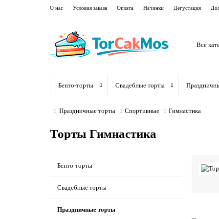
О нас
Условия заказа
Оплата
Начинки
Дегустация
Дос
Все кат
Бенто-торты
Свадебные торты
Праздничн
Праздничные торты
Спортивные
Гимнастика
Торты Гимнастика
Бенто-торты
Свадебные торты
Праздничные торты