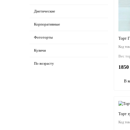
Диетические
Корпоративные
Фототорты
Торт 
Куличи
Вес то
По возрасту
1850 
В к
Торт 