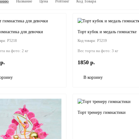
анию
Название
Цена
Рейтинг
Код Товара
имнастика для девочки
Торт кубок и медаль гимнастке
P5218
P5219
рта на фото:
2 кг
Вес торта на фото:
3 кг
р.
1850 р.
орзину
В корзину
Торт тренеру гимнастики