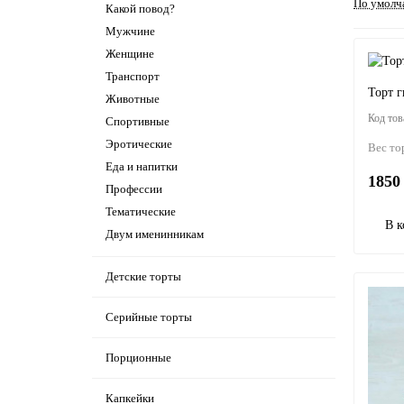
По умолч
Какой повод?
Мужчине
Женщине
Транспорт
Торт г
Животные
Спортивные
Эротические
Вес то
Еда и напитки
1850 
Профессии
Тематические
В к
Двум именинникам
Детские торты
Серийные торты
Порционные
Капкейки