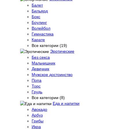
Балет
Бильярд
Бокс
Боулинг
Волейбол
Гимнастика
Карате
Все категории (19)
Эротические
Без секса
Мальчишник
Девичник
Мужское достоинство
Попа
Торс
Грудь
Все категории (8)
Еда и напитки
Авокадо
Арбуз
Грибы
Икра