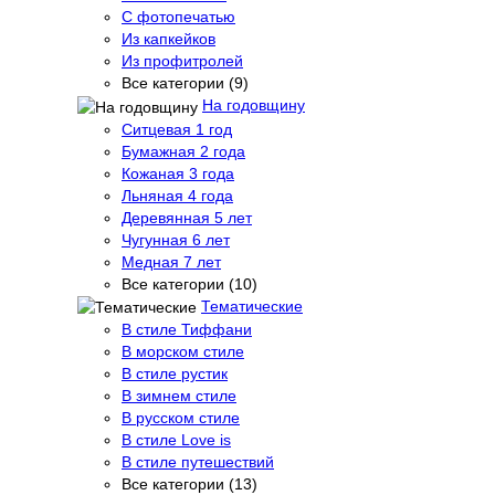
С фотопечатью
Из капкейков
Из профитролей
Все категории (9)
На годовщину
Ситцевая 1 год
Бумажная 2 года
Кожаная 3 года
Льняная 4 года
Деревянная 5 лет
Чугунная 6 лет
Медная 7 лет
Все категории (10)
Тематические
В стиле Тиффани
В морском стиле
В стиле рустик
В зимнем стиле
В русском стиле
В стиле Love is
В стиле путешествий
Все категории (13)