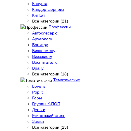
Капуста
Киндер-сюрприз
КитКат
Все категории (21)
Профессии
Автослесарю
Археологу
Банкиру
Бизнесмену
Визажисту
Воспитателю
Врачу
Все категории (18)
Тематические
Love is
Pop it
Горы
Группы К-ПОП
Деньги
Египетский стиль
Замки
Все категории (23)