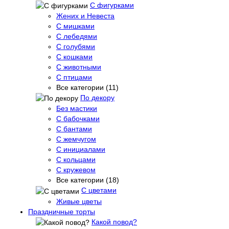
С фигурками
Жених и Невеста
С мишками
С лебедями
С голубями
С кошками
С животными
С птицами
Все категории (11)
По декору
Без мастики
С бабочками
С бантами
С жемчугом
С инициалами
С кольцами
С кружевом
Все категории (18)
С цветами
Живые цветы
Праздничные торты
Какой повод?