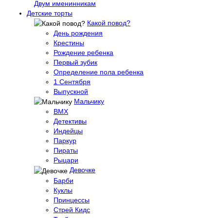
Двум именинникам
Детские торты
Какой повод?
День рождения
Крестины
Рождение ребенка
Первый зубик
Определение пола ребенка
1 Сентября
Выпускной
Мальчику
BMX
Детективы
Индейцы
Паркур
Пираты
Рыцари
Девочке
Барби
Куклы
Принцессы
Стрей Кидс