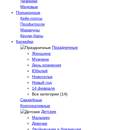
Чизкейки
Медовые
Порционные
Кейк-попсы
Профитроли
Макаруны
Кенди-бары
Капкейки
Праздничные
Женщине
Мужчине
День рождения
Юбилей
Новоселье
Новый год
14 февраля
Все категории (14)
Свадебные
Корпоративные
Детские
Мальчику
Девочке
Двойняшкам и близнецам