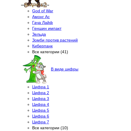
God of War
Амонг Ас
Гача Лайф
Геншин импакт
Зельда
Зомби против растений
Киберпанк
Все категории (41)
В виде цифры
Цифра 1
Цифра 2
Цифра 3
Цифра 4
Цифра 5
Цифра 6
Цифра 7
Все категории (10)