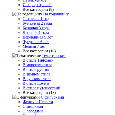
Из капкейков
Из профитролей
Все категории (9)
На годовщину
Ситцевая 1 год
Бумажная 2 года
Кожаная 3 года
Льняная 4 года
Деревянная 5 лет
Чугунная 6 лет
Медная 7 лет
Все категории (10)
Тематические
В стиле Тиффани
В морском стиле
В стиле рустик
В зимнем стиле
В русском стиле
В стиле Love is
В стиле путешествий
Все категории (13)
С фигурками
Жених и Невеста
С мишками
С лебедями