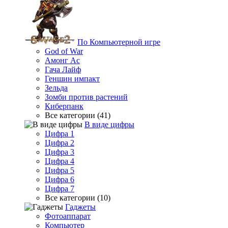
По Компьютерной игре
God of War
Амонг Ас
Гача Лайф
Геншин импакт
Зельда
Зомби против растений
Киберпанк
Все категории (41)
В виде цифры
Цифра 1
Цифра 2
Цифра 3
Цифра 4
Цифра 5
Цифра 6
Цифра 7
Все категории (10)
Гаджеты
Фотоаппарат
Компьютер