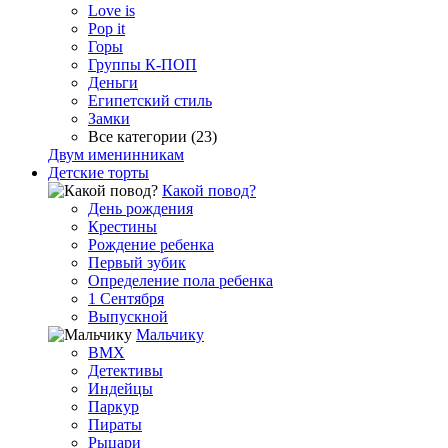
Love is
Pop it
Горы
Группы К-ПОП
Деньги
Египетский стиль
Замки
Все категории (23)
Двум именинникам
Детские торты
Какой повод?
День рождения
Крестины
Рождение ребенка
Первый зубик
Определение пола ребенка
1 Сентября
Выпускной
Мальчику
BMX
Детективы
Индейцы
Паркур
Пираты
Рыцари