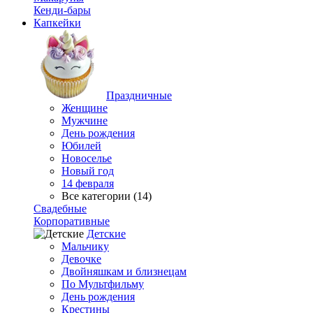
Кенди-бары
Капкейки
Праздничные
Женщине
Мужчине
День рождения
Юбилей
Новоселье
Новый год
14 февраля
Все категории (14)
Свадебные
Корпоративные
Детские
Мальчику
Девочке
Двойняшкам и близнецам
По Мультфильму
День рождения
Крестины