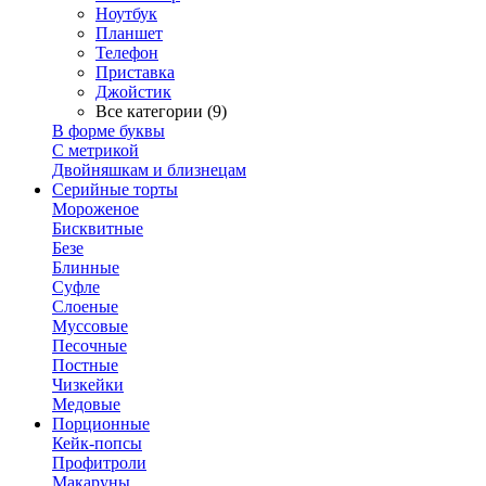
Ноутбук
Планшет
Телефон
Приставка
Джойстик
Все категории (9)
В форме буквы
С метрикой
Двойняшкам и близнецам
Серийные торты
Мороженое
Бисквитные
Безе
Блинные
Суфле
Слоеные
Муссовые
Песочные
Постные
Чизкейки
Медовые
Порционные
Кейк-попсы
Профитроли
Макаруны