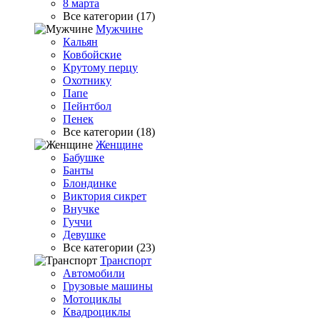
8 марта
Все категории (17)
Мужчине
Кальян
Ковбойские
Крутому перцу
Охотнику
Папе
Пейнтбол
Пенек
Все категории (18)
Женщине
Бабушке
Банты
Блондинке
Виктория сикрет
Внучке
Гуччи
Девушке
Все категории (23)
Транспорт
Автомобили
Грузовые машины
Мотоциклы
Квадроциклы