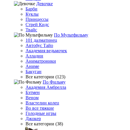
Девочке
Барби
Куклы
Принцессы
Стрей Кидс
Твайс
По Мультфильму
101 далматинец
Автобус Тайо
Академия ведьмочек
Алладин
Аниматроники
Аниме
Бакуган
Все категории (123)
По Фильму
Академия Амбрелла
Бэтмен
Веном
Властелин колец
Во все тяжкие
Голодные игры
Джокер
Все категории (38)