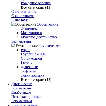
Рождение ребенка
Все категории (13)
С фотопечатью
C животными
С цветами
Эротические
Девичник
Мальчишник
Мужское достоинство
Без глютена
Тематические
Pop it
Группы К-ПОП
С приколами
Love is
Денежные
Тиффани
Знаки зодиака
Все категории (18)
Диетические
Без глютена
Диабетикам
Низкокалорийные
Беременным
Корпоративные