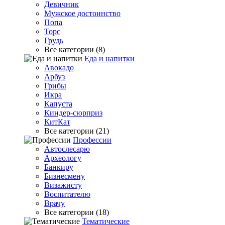
Девичник
Мужское достоинство
Попа
Торс
Грудь
Все категории (8)
Еда и напитки
Авокадо
Арбуз
Грибы
Икра
Капуста
Киндер-сюрприз
КитКат
Все категории (21)
Профессии
Автослесарю
Археологу
Банкиру
Бизнесмену
Визажисту
Воспитателю
Врачу
Все категории (18)
Тематические