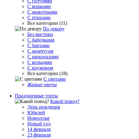
С голубями
С кошками
С животными
С птицами
Все категории (11)
По декору
Без мастики
С бабочками
С бантами
С жемчугом
С инициалами
С кольцами
С кружевом
Все категории (18)
С цветами
Живые цветы
Праздничные торты
Какой повод?
День рождения
Юбилей
Новоселье
Новый год
14 февраля
23 февраля