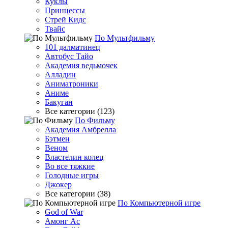
Куклы
Принцессы
Стрей Кидс
Твайс
По Мультфильму
101 далматинец
Автобус Тайо
Академия ведьмочек
Алладин
Аниматроники
Аниме
Бакуган
Все категории (123)
По Фильму
Академия Амбрелла
Бэтмен
Веном
Властелин колец
Во все тяжкие
Голодные игры
Джокер
Все категории (38)
По Компьютерной игре
God of War
Амонг Ас