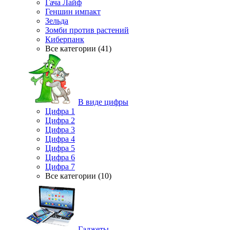
Гача Лайф
Геншин импакт
Зельда
Зомби против растений
Киберпанк
Все категории (41)
В виде цифры
Цифра 1
Цифра 2
Цифра 3
Цифра 4
Цифра 5
Цифра 6
Цифра 7
Все категории (10)
Гаджеты