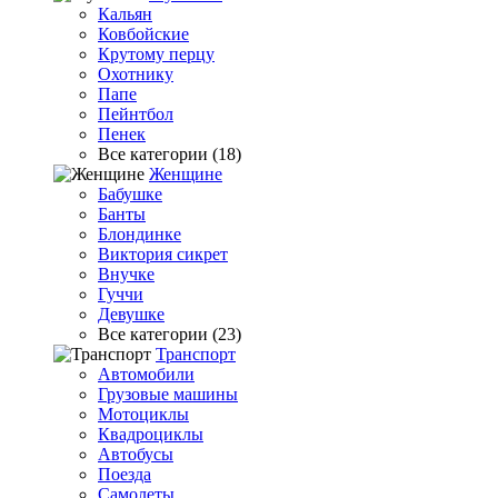
Кальян
Ковбойские
Крутому перцу
Охотнику
Папе
Пейнтбол
Пенек
Все категории (18)
Женщине
Бабушке
Банты
Блондинке
Виктория сикрет
Внучке
Гуччи
Девушке
Все категории (23)
Транспорт
Автомобили
Грузовые машины
Мотоциклы
Квадроциклы
Автобусы
Поезда
Самолеты