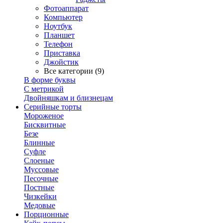
Фотоаппарат
Компьютер
Ноутбук
Планшет
Телефон
Приставка
Джойстик
Все категории (9)
В форме буквы
С метрикой
Двойняшкам и близнецам
Серийные торты
Мороженое
Бисквитные
Безе
Блинные
Суфле
Слоеные
Муссовые
Песочные
Постные
Чизкейки
Медовые
Порционные