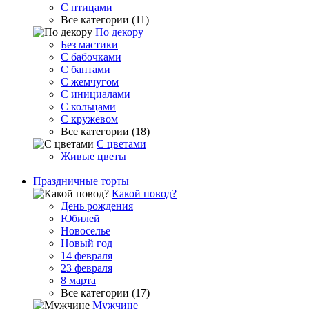
С птицами
Все категории (11)
По декору
Без мастики
С бабочками
С бантами
С жемчугом
С инициалами
С кольцами
С кружевом
Все категории (18)
С цветами
Живые цветы
Праздничные торты
Какой повод?
День рождения
Юбилей
Новоселье
Новый год
14 февраля
23 февраля
8 марта
Все категории (17)
Мужчине