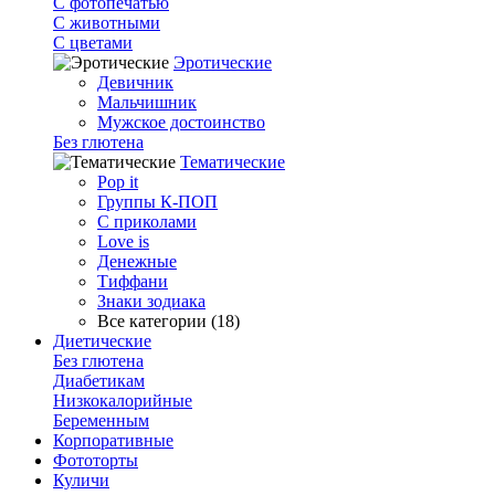
С фотопечатью
C животными
С цветами
Эротические
Девичник
Мальчишник
Мужское достоинство
Без глютена
Тематические
Pop it
Группы К-ПОП
С приколами
Love is
Денежные
Тиффани
Знаки зодиака
Все категории (18)
Диетические
Без глютена
Диабетикам
Низкокалорийные
Беременным
Корпоративные
Фототорты
Куличи