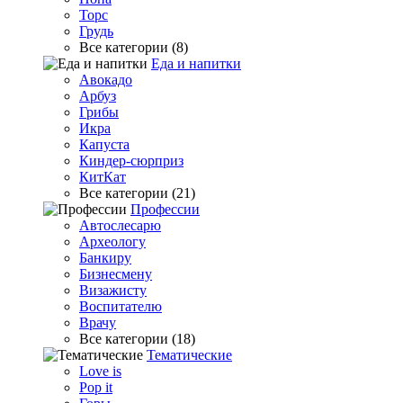
Торс
Грудь
Все категории (8)
Еда и напитки
Авокадо
Арбуз
Грибы
Икра
Капуста
Киндер-сюрприз
КитКат
Все категории (21)
Профессии
Автослесарю
Археологу
Банкиру
Бизнесмену
Визажисту
Воспитателю
Врачу
Все категории (18)
Тематические
Love is
Pop it