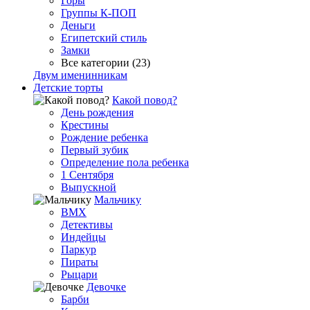
Горы
Группы К-ПОП
Деньги
Египетский стиль
Замки
Все категории (23)
Двум именинникам
Детские торты
Какой повод?
День рождения
Крестины
Рождение ребенка
Первый зубик
Определение пола ребенка
1 Сентября
Выпускной
Мальчику
BMX
Детективы
Индейцы
Паркур
Пираты
Рыцари
Девочке
Барби