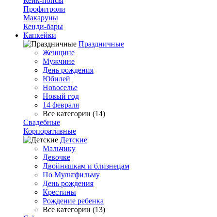
Кейк-попсы
Профитроли
Макаруны
Кенди-бары
Капкейки
Праздничные
Женщине
Мужчине
День рождения
Юбилей
Новоселье
Новый год
14 февраля
Все категории (14)
Свадебные
Корпоративные
Детские
Мальчику
Девочке
Двойняшкам и близнецам
По Мультфильму
День рождения
Крестины
Рождение ребенка
Все категории (13)