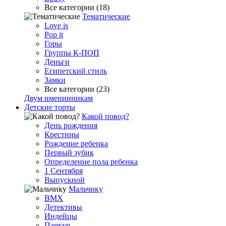
Все категории (18)
Тематические
Love is
Pop it
Горы
Группы К-ПОП
Деньги
Египетский стиль
Замки
Все категории (23)
Двум именинникам
Детские торты
Какой повод?
День рождения
Крестины
Рождение ребенка
Первый зубик
Определение пола ребенка
1 Сентября
Выпускной
Мальчику
BMX
Детективы
Индейцы
Паркур