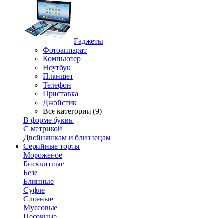
Гаджеты
Фотоаппарат
Компьютер
Ноутбук
Планшет
Телефон
Приставка
Джойстик
Все категории (9)
В форме буквы
С метрикой
Двойняшкам и близнецам
Серийные торты
Мороженое
Бисквитные
Безе
Блинные
Суфле
Слоеные
Муссовые
Песочные