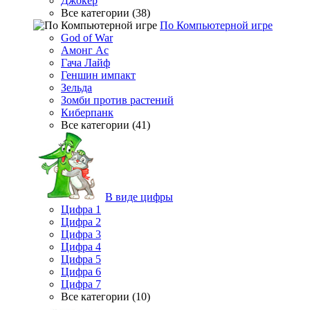
Джокер
Все категории (38)
По Компьютерной игре
God of War
Амонг Ас
Гача Лайф
Геншин импакт
Зельда
Зомби против растений
Киберпанк
Все категории (41)
В виде цифры
Цифра 1
Цифра 2
Цифра 3
Цифра 4
Цифра 5
Цифра 6
Цифра 7
Все категории (10)