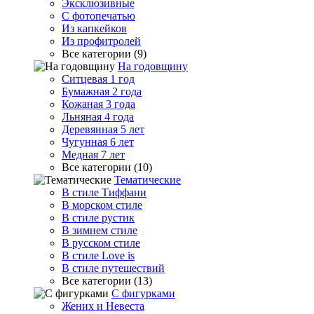
Эксклюзивные
С фотопечатью
Из капкейков
Из профитролей
Все категории (9)
На годовщину
Ситцевая 1 год
Бумажная 2 года
Кожаная 3 года
Льняная 4 года
Деревянная 5 лет
Чугунная 6 лет
Медная 7 лет
Все категории (10)
Тематические
В стиле Тиффани
В морском стиле
В стиле рустик
В зимнем стиле
В русском стиле
В стиле Love is
В стиле путешествий
Все категории (13)
С фигурками
Жених и Невеста