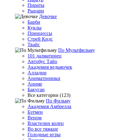
Пираты
Рыцари
Девочке
Барби
Куклы
Принцессы
Стрей Кидс
Твайс
По Мультфильму
101 далматинец
Автобус Тайо
Академия ведьмочек
Алладин
Аниматроники
Аниме
Бакуган
Все категории (123)
По Фильму
Академия Амбрелла
Бэтмен
Веном
Властелин колец
Во все тяжкие
Голодные игры