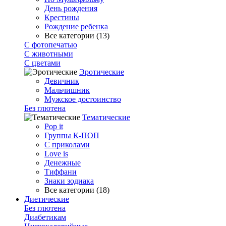
День рождения
Крестины
Рождение ребенка
Все категории (13)
С фотопечатью
C животными
С цветами
Эротические
Девичник
Мальчишник
Мужское достоинство
Без глютена
Тематические
Pop it
Группы К-ПОП
С приколами
Love is
Денежные
Тиффани
Знаки зодиака
Все категории (18)
Диетические
Без глютена
Диабетикам