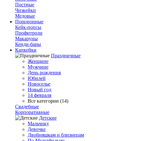
Постные
Чизкейки
Медовые
Порционные
Кейк-попсы
Профитроли
Макаруны
Кенди-бары
Капкейки
Праздничные
Женщине
Мужчине
День рождения
Юбилей
Новоселье
Новый год
14 февраля
Все категории (14)
Свадебные
Корпоративные
Детские
Мальчику
Девочке
Двойняшкам и близнецам
По Мультфильму