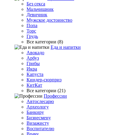
Без секса
Мальчишник
Девичник
Мужское достоинство
Попа
Торс
Грудь
Все категории (8)
Еда и напитки
Авокадо
Арбуз
Грибы
Икра
Капуста
Киндер-сюрприз
КитКат
Все категории (21)
Профессии
Автослесарю
Археологу
Банкиру
Бизнесмену
Визажисту
Воспитателю
Врачу