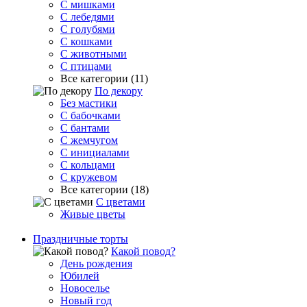
С мишками
С лебедями
С голубями
С кошками
С животными
С птицами
Все категории (11)
По декору
Без мастики
С бабочками
С бантами
С жемчугом
С инициалами
С кольцами
С кружевом
Все категории (18)
С цветами
Живые цветы
Праздничные торты
Какой повод?
День рождения
Юбилей
Новоселье
Новый год