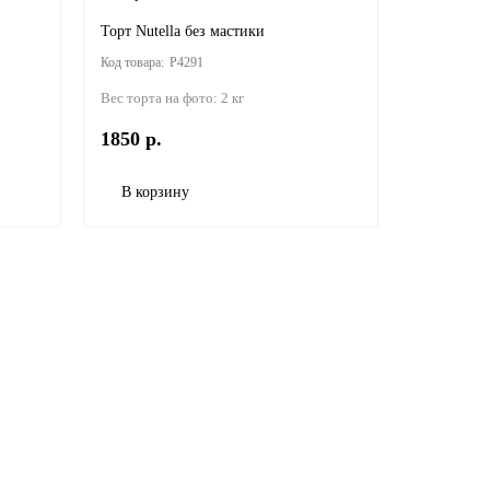
Торт Nutella без мастики
P4291
Вес торта на фото:
2 кг
1850 р.
В корзину