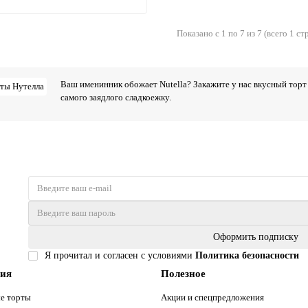
Показано с 1 по 7 из 7 (всего 1 ст
Ваш именинник обожает Nutella? Закажите у нас вкусный торт
самого заядлого сладкоежку.
Оформить подписку
Я прочитал и согласен с условиями
Политика безопасности
рия
Полезное
е торты
Акции и спецпредложения