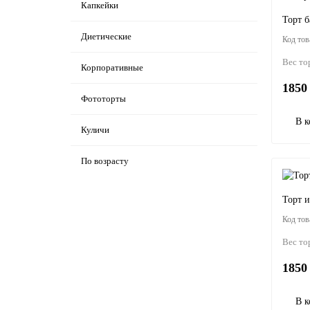
Капкейки
Торт б
Диетические
Вес то
Корпоративные
1850 
Фототорты
В к
Куличи
По возрасту
Торт 
Вес то
1850 
В к