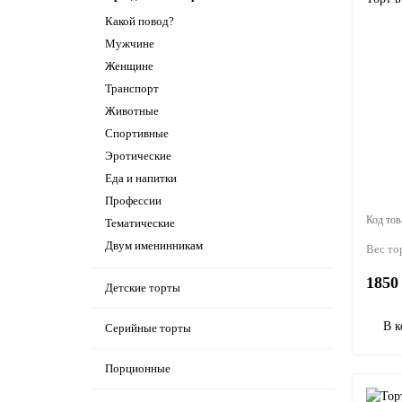
Какой повод?
Мужчине
Женщине
Транспорт
Животные
Спортивные
Эротические
Еда и напитки
Профессии
Тематические
Двум именинникам
Вес то
1850 
Детские торты
В к
Серийные торты
Порционные