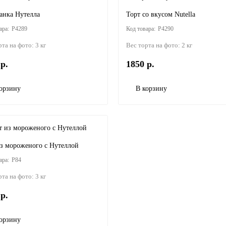
анка Нутелла
Торт со вкусом Nutella
P4289
P4290
рта на фото:
3 кг
Вес торта на фото:
2 кг
р.
1850 р.
орзину
В корзину
из мороженого с Нутеллой
P84
рта на фото:
3 кг
р.
орзину