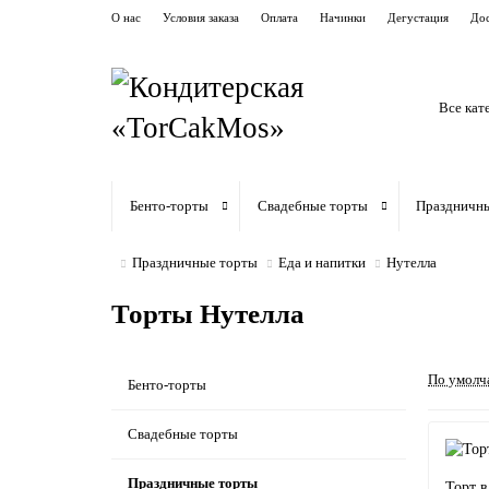
О нас
Условия заказа
Оплата
Начинки
Дегустация
Дос
Все кат
Бенто-торты
Свадебные торты
Праздничн
Праздничные торты
Еда и напитки
Нутелла
Торты Нутелла
По умолч
Бенто-торты
Свадебные торты
Праздничные торты
Торт в