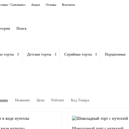
тавка / Самовывоз
Акции
Отзывы
Контакты
егории
ые торты
Детские торты
Серийные торты
Порционные
анию
Название
Цена
Рейтинг
Код Товара
 виде нутеллы
Шоколадный торт с нутеллой