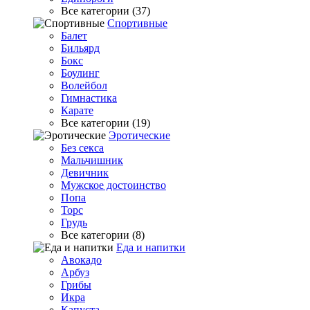
Все категории (37)
Спортивные
Балет
Бильярд
Бокс
Боулинг
Волейбол
Гимнастика
Карате
Все категории (19)
Эротические
Без секса
Мальчишник
Девичник
Мужское достоинство
Попа
Торс
Грудь
Все категории (8)
Еда и напитки
Авокадо
Арбуз
Грибы
Икра
Капуста