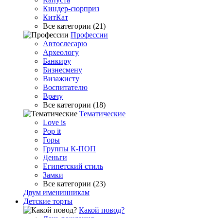
Киндер-сюрприз
КитКат
Все категории (21)
Профессии
Автослесарю
Археологу
Банкиру
Бизнесмену
Визажисту
Воспитателю
Врачу
Все категории (18)
Тематические
Love is
Pop it
Горы
Группы К-ПОП
Деньги
Египетский стиль
Замки
Все категории (23)
Двум именинникам
Детские торты
Какой повод?