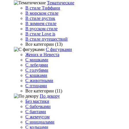
Тематические
В стиле Тиффани
В морском стиле
В стиле рустик
В зимнем стиле
В русском стиле
В стиле Love is
В стиле путешествий
Все категории (13)
С фигурками
Жених и Невеста
С мишками
С лебедями
С голубями
С кошками
С животными
С птицами
Все категории (11)
По декору
Без мастики
С бабочками
С бантами
С жемчугом
С инициалами
С кольцами