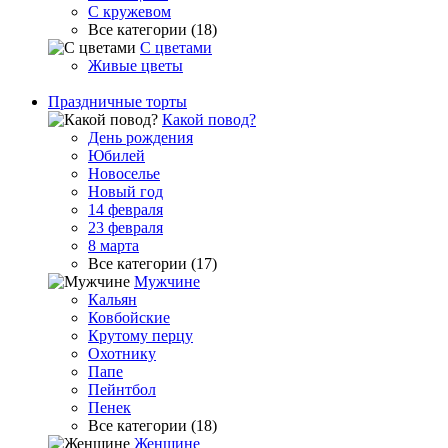
С кружевом
Все категории (18)
С цветами
Живые цветы
Праздничные торты
Какой повод?
День рождения
Юбилей
Новоселье
Новый год
14 февраля
23 февраля
8 марта
Все категории (17)
Мужчине
Кальян
Ковбойские
Крутому перцу
Охотнику
Папе
Пейнтбол
Пенек
Все категории (18)
Женщине