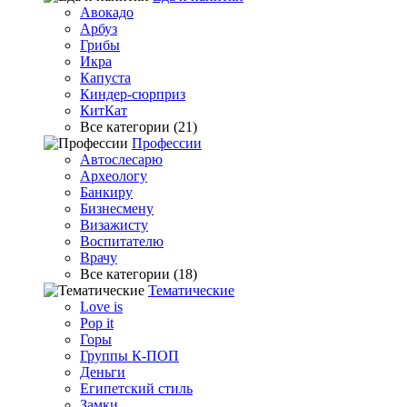
Авокадо
Арбуз
Грибы
Икра
Капуста
Киндер-сюрприз
КитКат
Все категории (21)
Профессии
Автослесарю
Археологу
Банкиру
Бизнесмену
Визажисту
Воспитателю
Врачу
Все категории (18)
Тематические
Love is
Pop it
Горы
Группы К-ПОП
Деньги
Египетский стиль
Замки