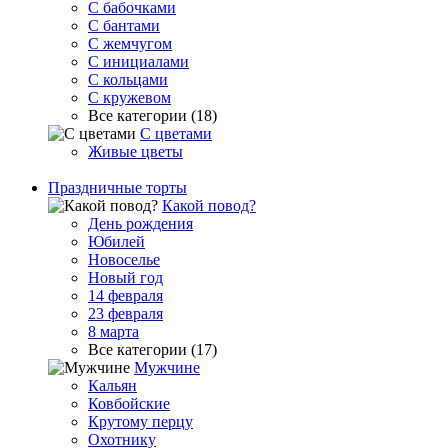
С бабочками
С бантами
С жемчугом
С инициалами
С кольцами
С кружевом
Все категории (18)
С цветами
Живые цветы
Праздничные торты
Какой повод?
День рождения
Юбилей
Новоселье
Новый год
14 февраля
23 февраля
8 марта
Все категории (17)
Мужчине
Кальян
Ковбойские
Крутому перцу
Охотнику