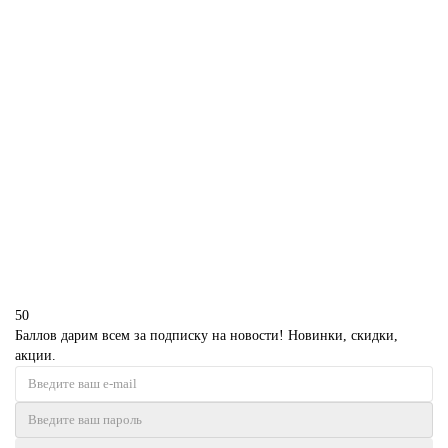
В корзину
Торт Марио без мастики
D2114
1850 р.
В корзину
50
Баллов дарим всем за подписку на новости! Новинки, скидки,
акции.