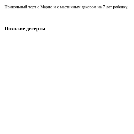
Прикольный торт с Марио и с мастичным декором на 7 лет ребенку.
Похожие десерты
Торт Пикачу и Марио
D2110
1850 р.
В корзину
Торт Марио Гриб
D2111
1850 р.