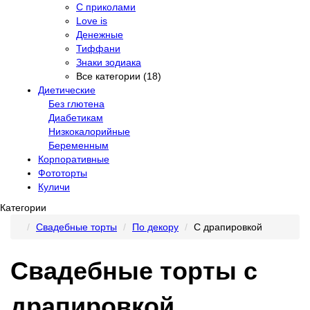
С приколами
Love is
Денежные
Тиффани
Знаки зодиака
Все категории (18)
Диетические
Без глютена
Диабетикам
Низкокалорийные
Беременным
Корпоративные
Фототорты
Куличи
Категории
Свадебные торты
По декору
С драпировкой
Свадебные торты с
драпировкой