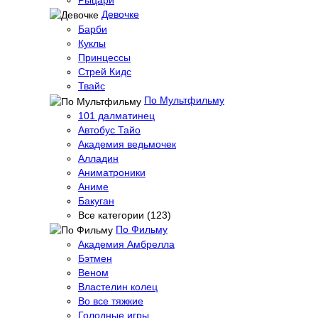
Рыцари
Девочке
Барби
Куклы
Принцессы
Стрей Кидс
Твайс
По Мультфильму
101 далматинец
Автобус Тайо
Академия ведьмочек
Алладин
Аниматроники
Аниме
Бакуган
Все категории (123)
По Фильму
Академия Амбрелла
Бэтмен
Веном
Властелин колец
Во все тяжкие
Голодные игры