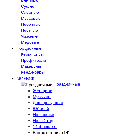
Блинные
Суфле
Слоеные
Муссовые
Песочные
Постные
Чизкейки
Медовые
Порционные
Кейк-попсы
Профитроли
Макаруны
Кенди-бары
Капкейки
Праздничные
Женщине
Мужчине
День рождения
Юбилей
Новоселье
Новый год
14 февраля
Все категории (14)