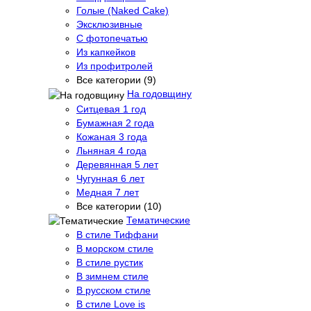
Голые (Naked Cake)
Эксклюзивные
С фотопечатью
Из капкейков
Из профитролей
Все категории (9)
На годовщину
Ситцевая 1 год
Бумажная 2 года
Кожаная 3 года
Льняная 4 года
Деревянная 5 лет
Чугунная 6 лет
Медная 7 лет
Все категории (10)
Тематические
В стиле Тиффани
В морском стиле
В стиле рустик
В зимнем стиле
В русском стиле
В стиле Love is