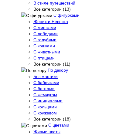
В стиле путешествий
Все категории (13)
С фигурками
Жених и Невеста
С мишками
С лебедями
С голубями
С кошками
С животными
С птицами
Все категории (11)
По декору
Без мастики
С бабочками
С бантами
С жемчугом
С инициалами
С кольцами
С кружевом
Все категории (18)
С цветами
Живые цветы