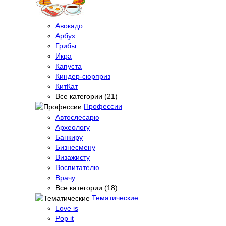
Авокадо
Арбуз
Грибы
Икра
Капуста
Киндер-сюрприз
КитКат
Все категории (21)
Профессии
Автослесарю
Археологу
Банкиру
Бизнесмену
Визажисту
Воспитателю
Врачу
Все категории (18)
Тематические
Love is
Pop it