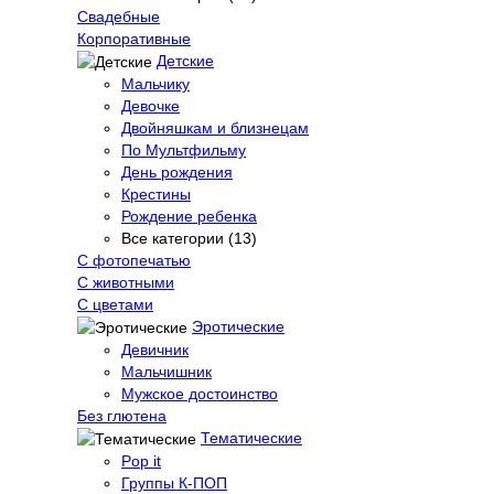
Свадебные
Корпоративные
Детские
Мальчику
Девочке
Двойняшкам и близнецам
По Мультфильму
День рождения
Крестины
Рождение ребенка
Все категории (13)
С фотопечатью
C животными
С цветами
Эротические
Девичник
Мальчишник
Мужское достоинство
Без глютена
Тематические
Pop it
Группы К-ПОП