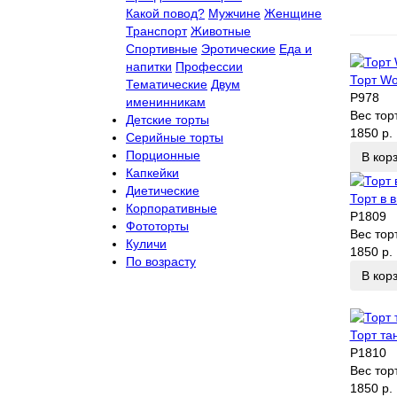
Какой повод?
Мужчине
Женщине
Транспорт
Животные
Спортивные
Эротические
Еда и
напитки
Профессии
Торт Wo
Тематические
Двум
P978
именинникам
Вес тор
Детские торты
1850 р.
Серийные торты
Порционные
В кор
Капкейки
Диетические
Торт в 
Корпоративные
P1809
Фототорты
Вес тор
Куличи
1850 р.
По возрасту
В кор
Торт та
P1810
Вес тор
1850 р.