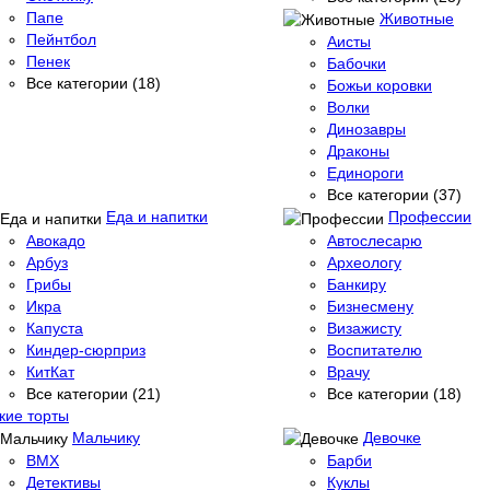
Папе
Животные
Пейнтбол
Аисты
Пенек
Бабочки
Все категории (18)
Божьи коровки
Волки
Динозавры
Драконы
Единороги
Все категории (37)
Еда и напитки
Профессии
Авокадо
Автослесарю
Арбуз
Археологу
Грибы
Банкиру
Икра
Бизнесмену
Капуста
Визажисту
Киндер-сюрприз
Воспитателю
КитКат
Врачу
Все категории (21)
Все категории (18)
кие торты
Мальчику
Девочке
BMX
Барби
Детективы
Куклы