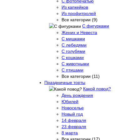
С фотопечатью
Из капкейков
Из профитролей
Все категории (9)
С фигурками
Жених и Невеста
С мишками
С лебедями
С голубями
С кошками
С животными
С птицами
Все категории (11)
Праздничные торты
Какой повод?
День рождения
Юбилей
Новоселье
Новый год
14 февраля
23 февраля
8 марта
Все категории (17)