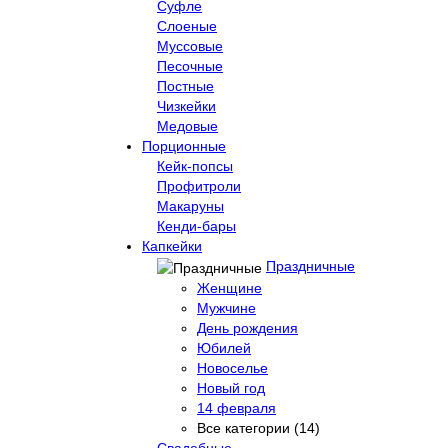
Суфле
Слоеные
Муссовые
Песочные
Постные
Чизкейки
Медовые
Порционные
Кейк-попсы
Профитроли
Макаруны
Кенди-бары
Капкейки
Праздничные
Женщине
Мужчине
День рождения
Юбилей
Новоселье
Новый год
14 февраля
Все категории (14)
Свадебные