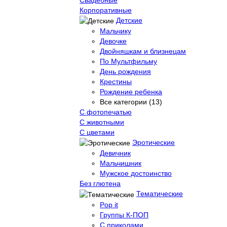
Корпоративные
Детские
Мальчику
Девочке
Двойняшкам и близнецам
По Мультфильму
День рождения
Крестины
Рождение ребенка
Все категории (13)
С фотопечатью
C животными
С цветами
Эротические
Девичник
Мальчишник
Мужское достоинство
Без глютена
Тематические
Pop it
Группы К-ПОП
С приколами