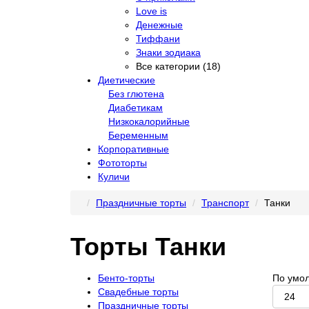
Love is
Денежные
Тиффани
Знаки зодиака
Все категории (18)
Диетические
Без глютена
Диабетикам
Низкокалорийные
Беременным
Корпоративные
Фототорты
Куличи
Праздничные торты
Транспорт
Танки
Торты Танки
Бенто-торты
По умо
Свадебные торты
Праздничные торты