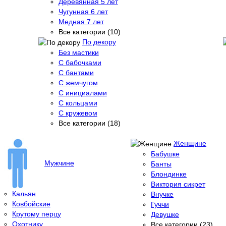
Деревянная 5 лет
Чугунная 6 лет
Медная 7 лет
Все категории (10)
По декору
Без мастики
С бабочками
С бантами
С жемчугом
С инициалами
С кольцами
С кружевом
Все категории (18)
Женщине
Бабушке
Мужчине
Банты
Блондинке
Виктория сикрет
Кальян
Внучке
Ковбойские
Гуччи
Крутому перцу
Девушке
Охотнику
Все категории (23)