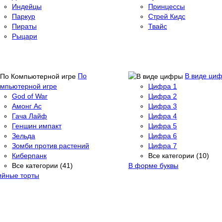
Индейцы
Принцессы
Паркур
Стрей Кидс
Пираты
Твайс
Рыцари
По
В виде ци
мпьютерной игре
Цифра 1
God of War
Цифра 2
Амонг Ас
Цифра 3
Гача Лайф
Цифра 4
Геншин импакт
Цифра 5
Зельда
Цифра 6
Зомби против растений
Цифра 7
Киберпанк
Все категории (10)
Все категории (41)
В форме буквы
ийные торты