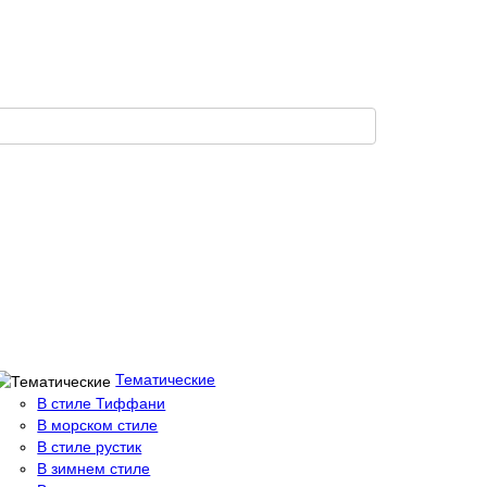
Тематические
В стиле Тиффани
В морском стиле
В стиле рустик
В зимнем стиле