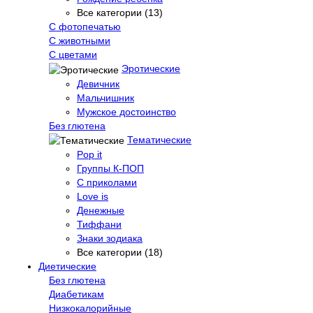
Все категории (13)
С фотопечатью
C животными
С цветами
Эротические
Девичник
Мальчишник
Мужское достоинство
Без глютена
Тематические
Pop it
Группы К-ПОП
С приколами
Love is
Денежные
Тиффани
Знаки зодиака
Все категории (18)
Диетические
Без глютена
Диабетикам
Низкокалорийные