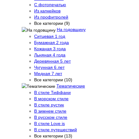
С фотопечатью
Из капкейков
Из профитролей
Все категории (9)
На годовщину
Ситцевая 1 год
Бумажная 2 года
Кожаная 3 года
Льняная 4 года
Деревянная 5 лет
Чугунная 6 лет
Медная 7 лет
Все категории (10)
Тематические
В стиле Тиффани
В морском стиле
В стиле рустик
В зимнем стиле
В русском стиле
В стиле Love is
В стиле путешествий
Все категории (13)