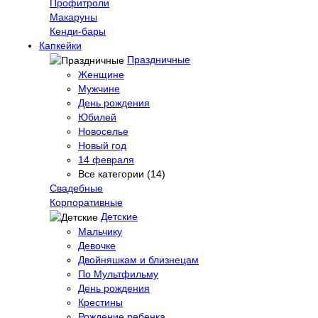
Профитроли
Макаруны
Кенди-бары
Капкейки
Праздничные
Женщине
Мужчине
День рождения
Юбилей
Новоселье
Новый год
14 февраля
Все категории (14)
Свадебные
Корпоративные
Детские
Мальчику
Девочке
Двойняшкам и близнецам
По Мультфильму
День рождения
Крестины
Рождение ребенка