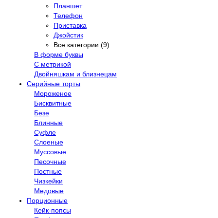
Планшет
Телефон
Приставка
Джойстик
Все категории (9)
В форме буквы
С метрикой
Двойняшкам и близнецам
Серийные торты
Мороженое
Бисквитные
Безе
Блинные
Суфле
Слоеные
Муссовые
Песочные
Постные
Чизкейки
Медовые
Порционные
Кейк-попсы