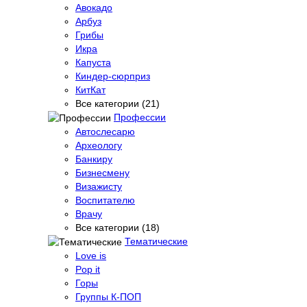
Авокадо
Арбуз
Грибы
Икра
Капуста
Киндер-сюрприз
КитКат
Все категории (21)
Профессии
Автослесарю
Археологу
Банкиру
Бизнесмену
Визажисту
Воспитателю
Врачу
Все категории (18)
Тематические
Love is
Pop it
Горы
Группы К-ПОП