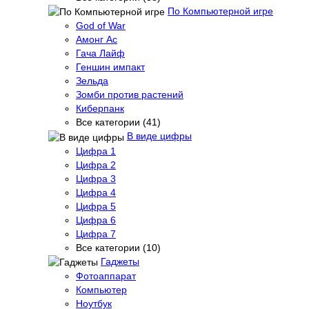
По Компьютерной игре
God of War
Амонг Ас
Гача Лайф
Геншин импакт
Зельда
Зомби против растений
Киберпанк
Все категории (41)
В виде цифры
Цифра 1
Цифра 2
Цифра 3
Цифра 4
Цифра 5
Цифра 6
Цифра 7
Все категории (10)
Гаджеты
Фотоаппарат
Компьютер
Ноутбук