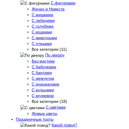
С фигурками
Жених и Невеста
С мишками
С лебедями
С голубями
С кошками
С животными
С птицами
Все категории (11)
По декору
Без мастики
С бабочками
С бантами
С жемчугом
С инициалами
С кольцами
С кружевом
Все категории (18)
С цветами
Живые цветы
Праздничные торты
Какой повод?