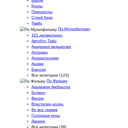
Барби
Куклы
Принцессы
Стрей Кидс
Твайс
По Мультфильму
101 далматинец
Автобус Тайо
Академия ведьмочек
Алладин
Аниматроники
Аниме
Бакуган
Все категории (123)
По Фильму
Академия Амбрелла
Бэтмен
Веном
Властелин колец
Во все тяжкие
Голодные игры
Джокер
Все категории (38)