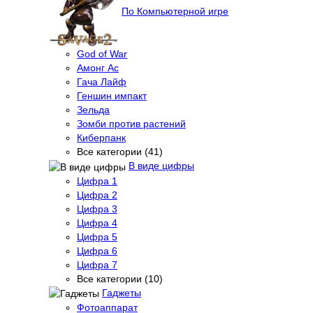
По Компьютерной игре
God of War
Амонг Ас
Гача Лайф
Геншин импакт
Зельда
Зомби против растений
Киберпанк
Все категории (41)
В виде цифры
Цифра 1
Цифра 2
Цифра 3
Цифра 4
Цифра 5
Цифра 6
Цифра 7
Все категории (10)
Гаджеты
Фотоаппарат