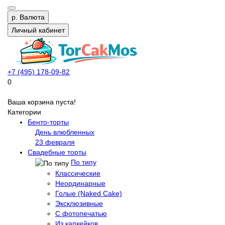
р.
Валюта
Личный кабинет
+7 (495) 178-09-82
0
Ваша корзина пуста!
Категории
Бенто-торты
День влюбленных
23 февраля
Свадебные торты
По типу
Классические
Неординарные
Голые (Naked Cake)
Эксклюзивные
С фотопечатью
Из капкейков