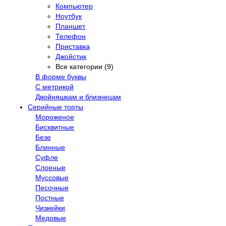
Компьютер
Ноутбук
Планшет
Телефон
Приставка
Джойстик
Все категории (9)
В форме буквы
С метрикой
Двойняшкам и близнецам
Серийные торты
Мороженое
Бисквитные
Безе
Блинные
Суфле
Слоеные
Муссовые
Песочные
Постные
Чизкейки
Медовые