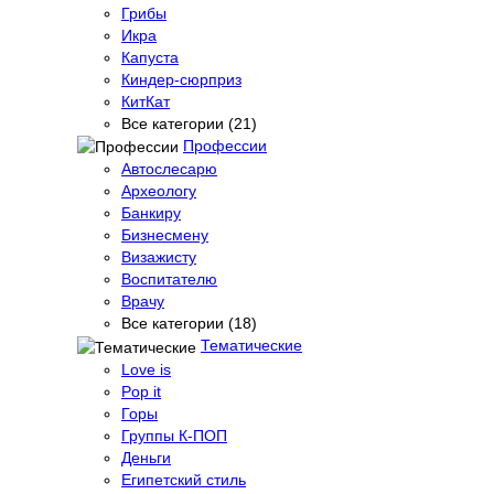
Грибы
Икра
Капуста
Киндер-сюрприз
КитКат
Все категории (21)
Профессии
Автослесарю
Археологу
Банкиру
Бизнесмену
Визажисту
Воспитателю
Врачу
Все категории (18)
Тематические
Love is
Pop it
Горы
Группы К-ПОП
Деньги
Египетский стиль