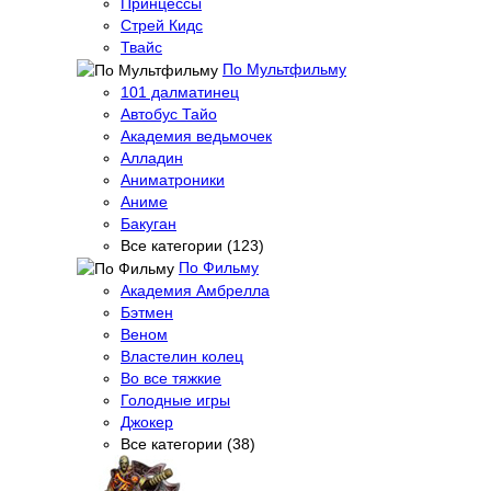
Принцессы
Стрей Кидс
Твайс
По Мультфильму
101 далматинец
Автобус Тайо
Академия ведьмочек
Алладин
Аниматроники
Аниме
Бакуган
Все категории (123)
По Фильму
Академия Амбрелла
Бэтмен
Веном
Властелин колец
Во все тяжкие
Голодные игры
Джокер
Все категории (38)