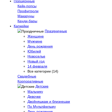
Порционные
Кейк-попсы
Профитроли
Макаруны
Кенди-бары
Капкейки
Праздничные
Женщине
Мужчине
День рождения
Юбилей
Новоселье
Новый год
14 февраля
Все категории (14)
Свадебные
Корпоративные
Детские
Мальчику
Девочке
Двойняшкам и близнецам
По Мультфильму
День рождения