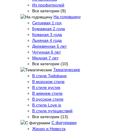
Из профитролей
Все категории (9)
На годовщину
Ситцевая 1 год
Бумажная 2 года
Кожаная 3 года
Льняная 4 года
Деревянная 5 лет
Чугунная 6 лет
Медная 7 лет
Все категории (10)
Тематические
В стиле Тиффани
В морском стиле
В стиле рустик
В зимнем стиле
В русском стиле
В стиле Love is
В стиле путешествий
Все категории (13)
С фигурками
Жених и Невеста