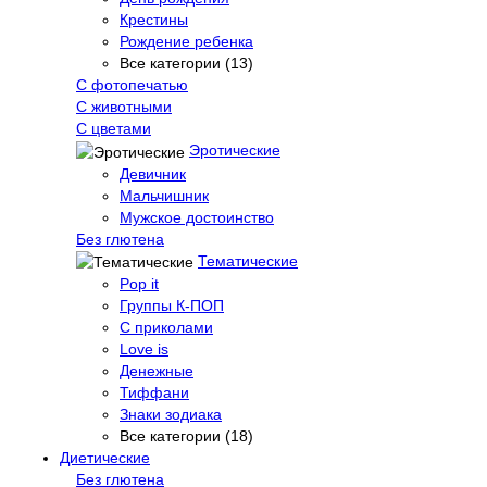
Крестины
Рождение ребенка
Все категории (13)
С фотопечатью
C животными
С цветами
Эротические
Девичник
Мальчишник
Мужское достоинство
Без глютена
Тематические
Pop it
Группы К-ПОП
С приколами
Love is
Денежные
Тиффани
Знаки зодиака
Все категории (18)
Диетические
Без глютена