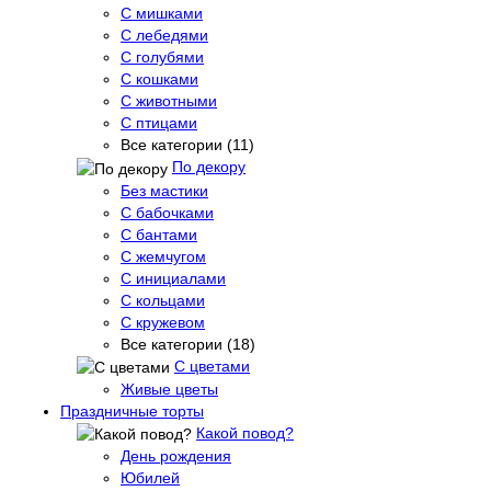
С мишками
С лебедями
С голубями
С кошками
С животными
С птицами
Все категории (11)
По декору
Без мастики
С бабочками
С бантами
С жемчугом
С инициалами
С кольцами
С кружевом
Все категории (18)
С цветами
Живые цветы
Праздничные торты
Какой повод?
День рождения
Юбилей