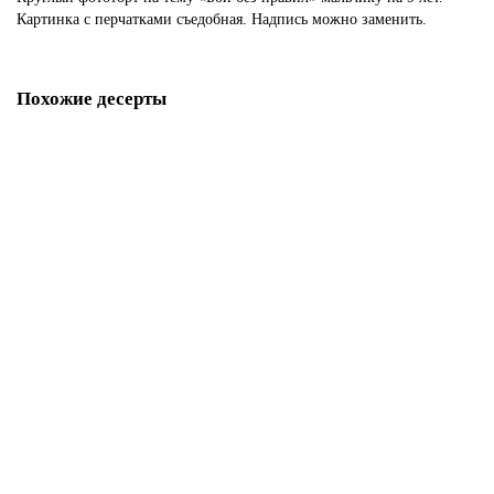
Картинка с перчатками съедобная. Надпись можно заменить.
Похожие десерты
Торт самбо
P5248
1850 р.
В корзину
Торт самбо для мальчика
P5249
1850 р.