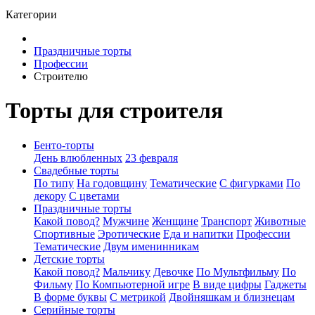
Категории
Праздничные торты
Профессии
Строителю
Торты для строителя
Бенто-торты
День влюбленных
23 февраля
Свадебные торты
По типу
На годовщину
Тематические
С фигурками
По
декору
С цветами
Праздничные торты
Какой повод?
Мужчине
Женщине
Транспорт
Животные
Спортивные
Эротические
Еда и напитки
Профессии
Тематические
Двум именинникам
Детские торты
Какой повод?
Мальчику
Девочке
По Мультфильму
По
Фильму
По Компьютерной игре
В виде цифры
Гаджеты
В форме буквы
С метрикой
Двойняшкам и близнецам
Серийные торты