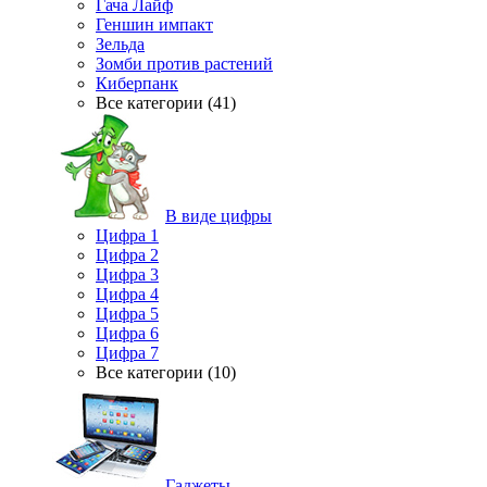
Гача Лайф
Геншин импакт
Зельда
Зомби против растений
Киберпанк
Все категории (41)
В виде цифры
Цифра 1
Цифра 2
Цифра 3
Цифра 4
Цифра 5
Цифра 6
Цифра 7
Все категории (10)
Гаджеты