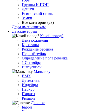
Горы
Группы К-ПОП
Деньги
Египетский стиль
Замки
Все категории (23)
Двум именинникам
Детские торты
Какой повод?
День рождения
Крестины
Рождение ребенка
Первый зубик
Определение пола ребенка
1 Сентября
Выпускной
Мальчику
BMX
Детективы
Индейцы
Паркур
Пираты
Рыцари
Девочке
Барби