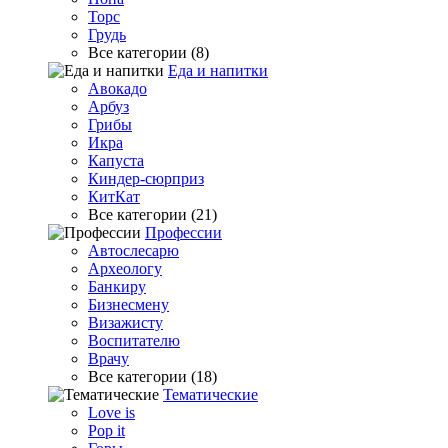
Торс
Грудь
Все категории (8)
Еда и напитки
Авокадо
Арбуз
Грибы
Икра
Капуста
Киндер-сюрприз
КитКат
Все категории (21)
Профессии
Автослесарю
Археологу
Банкиру
Бизнесмену
Визажисту
Воспитателю
Врачу
Все категории (18)
Тематические
Love is
Pop it