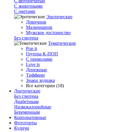
С фотопечатью
C животными
С цветами
Эротические
Девичник
Мальчишник
Мужское достоинство
Без глютена
Тематические
Pop it
Группы К-ПОП
С приколами
Love is
Денежные
Тиффани
Знаки зодиака
Все категории (18)
Диетические
Без глютена
Диабетикам
Низкокалорийные
Беременным
Корпоративные
Фототорты
Куличи