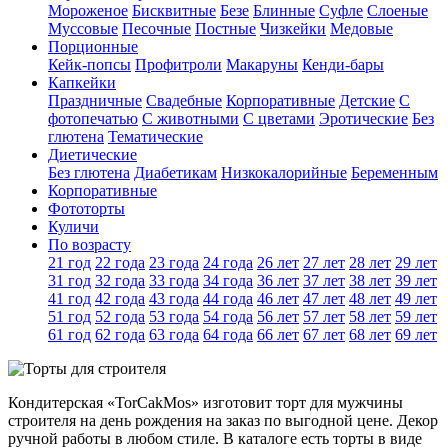
Мороженое
Бисквитные
Безе
Блинные
Суфле
Слоеные
Муссовые
Песочные
Постные
Чизкейки
Медовые
Порционные
Кейк-попсы
Профитроли
Макаруны
Кенди-бары
Капкейки
Праздничные
Свадебные
Корпоративные
Детские
С
фотопечатью
C животными
С цветами
Эротические
Без
глютена
Тематические
Диетические
Без глютена
Диабетикам
Низкокалорийные
Беременным
Корпоративные
Фототорты
Куличи
По возрасту
21 год
22 года
23 года
24 года
26 лет
27 лет
28 лет
29 лет
31 год
32 года
33 года
34 года
36 лет
37 лет
38 лет
39 лет
41 год
42 года
43 года
44 года
46 лет
47 лет
48 лет
49 лет
51 год
52 года
53 года
54 года
56 лет
57 лет
58 лет
59 лет
61 год
62 года
63 года
64 года
66 лет
67 лет
68 лет
69 лет
Кондитерская «TorCakMos» изготовит торт для мужчины
строителя на день рождения на заказ по выгодной цене. Декор
ручной работы в любом стиле. В каталоге есть торты в виде