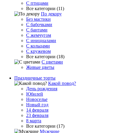
С птицами
Все категории (11)
По декору
Без мастики
С бабочками
С бантами
С жемчугом
С инициалами
С кольцами
С кружевом
Все категории (18)
С цветами
Живые цветы
Праздничные торты
Какой повод?
День рождения
Юбилей
Новоселье
Новый год
14 февраля
23 февраля
8 марта
Все категории (17)
Мужчине