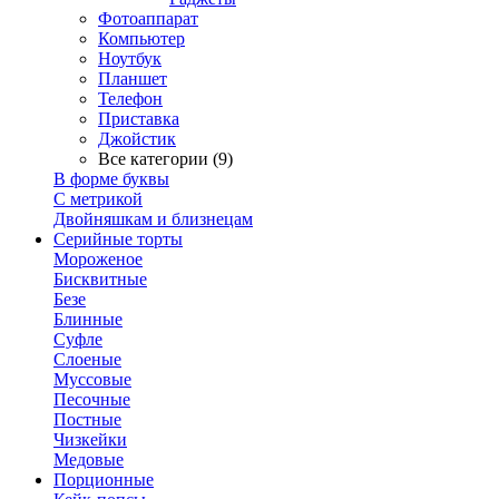
Фотоаппарат
Компьютер
Ноутбук
Планшет
Телефон
Приставка
Джойстик
Все категории (9)
В форме буквы
С метрикой
Двойняшкам и близнецам
Серийные торты
Мороженое
Бисквитные
Безе
Блинные
Суфле
Слоеные
Муссовые
Песочные
Постные
Чизкейки
Медовые
Порционные