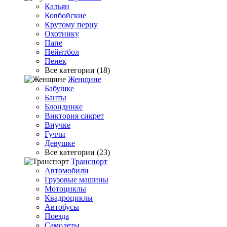
Кальян
Ковбойские
Крутому перцу
Охотнику
Папе
Пейнтбол
Пенек
Все категории (18)
Женщине
Бабушке
Банты
Блондинке
Виктория сикрет
Внучке
Гуччи
Девушке
Все категории (23)
Транспорт
Автомобили
Грузовые машины
Мотоциклы
Квадроциклы
Автобусы
Поезда
Самолеты