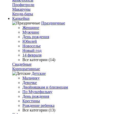
Кейк-попсы
Профитроли
Макаруны
Кенди-бары
Капкейки
Праздничные
Женщине
Мужчине
День рождения
Юбилей
Новоселье
Новый год
14 февраля
Все категории (14)
Свадебные
Корпоративные
Детские
Мальчику
Девочке
Двойняшкам и близнецам
По Мультфильму
День рождения
Крестины
Рождение ребенка
Все категории (13)