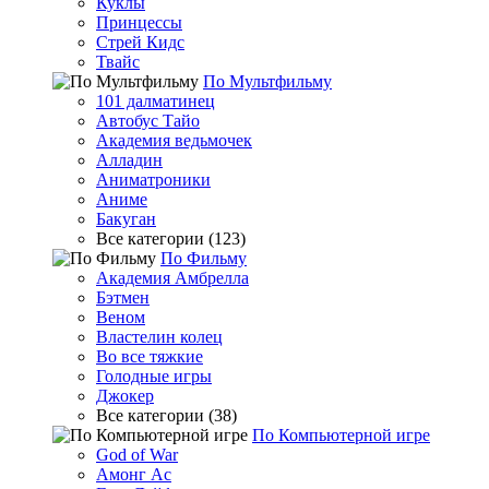
Куклы
Принцессы
Стрей Кидс
Твайс
По Мультфильму
101 далматинец
Автобус Тайо
Академия ведьмочек
Алладин
Аниматроники
Аниме
Бакуган
Все категории (123)
По Фильму
Академия Амбрелла
Бэтмен
Веном
Властелин колец
Во все тяжкие
Голодные игры
Джокер
Все категории (38)
По Компьютерной игре
God of War
Амонг Ас