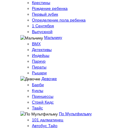
Крестины
Рождение ребенка
Первый зубик
Определение пола ребенка
1 Сентября
Выпускной
Мальчику
BMX
Детективы
Индейцы
Паркур
Пираты
Рыцари
Девочке
Барби
Куклы
Принцессы
Стрей Кидс
Твайс
По Мультфильму
101 далматинец
Автобус Тайо