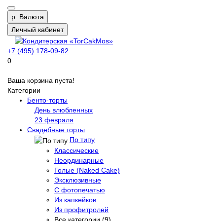
р.
Валюта
Личный кабинет
+7 (495) 178-09-82
0
Ваша корзина пуста!
Категории
Бенто-торты
День влюбленных
23 февраля
Свадебные торты
По типу
Классические
Неординарные
Голые (Naked Cake)
Эксклюзивные
С фотопечатью
Из капкейков
Из профитролей
Все категории (9)