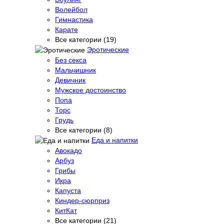
Волейбол
Гимнастика
Карате
Все категории (19)
Эротические
Без секса
Мальчишник
Девичник
Мужское достоинство
Попа
Торс
Грудь
Все категории (8)
Еда и напитки
Авокадо
Арбуз
Грибы
Икра
Капуста
Киндер-сюрприз
КитКат
Все категории (21)