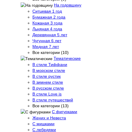
На годовщину
Ситцевая 1 год
Бумажная 2 года
Кожаная 3 года
Льняная 4 года
Деревянная 5 лет
Чугунная 6 лет
Медная 7 лет
Все категории (10)
Тематические
В стиле Тиффани
В морском стиле
В стиле рустик
В зимнем стиле
В русском стиле
В стиле Love is
В стиле путешествий
Все категории (13)
С фигурками
Жених и Невеста
С мишками
С лебедями