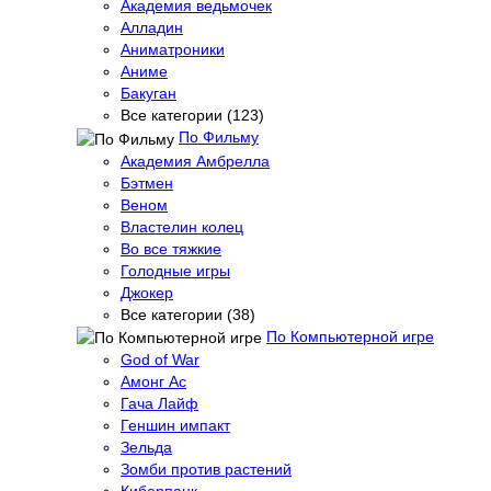
Академия ведьмочек
Алладин
Аниматроники
Аниме
Бакуган
Все категории (123)
По Фильму
Академия Амбрелла
Бэтмен
Веном
Властелин колец
Во все тяжкие
Голодные игры
Джокер
Все категории (38)
По Компьютерной игре
God of War
Амонг Ас
Гача Лайф
Геншин импакт
Зельда
Зомби против растений
Киберпанк