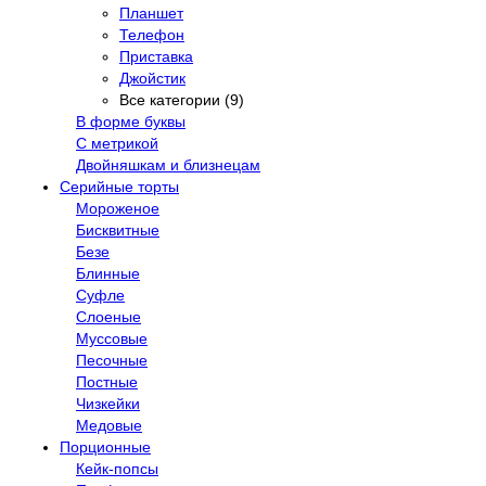
Планшет
Телефон
Приставка
Джойстик
Все категории (9)
В форме буквы
С метрикой
Двойняшкам и близнецам
Серийные торты
Мороженое
Бисквитные
Безе
Блинные
Суфле
Слоеные
Муссовые
Песочные
Постные
Чизкейки
Медовые
Порционные
Кейк-попсы