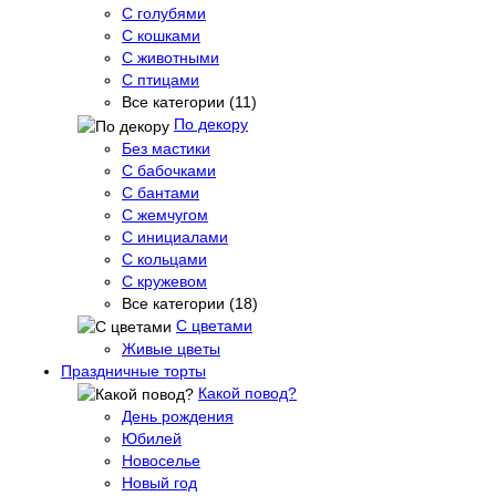
С голубями
С кошками
С животными
С птицами
Все категории (11)
По декору
Без мастики
С бабочками
С бантами
С жемчугом
С инициалами
С кольцами
С кружевом
Все категории (18)
С цветами
Живые цветы
Праздничные торты
Какой повод?
День рождения
Юбилей
Новоселье
Новый год