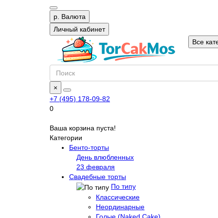
р.
Валюта
Личный кабинет
Все кат
×
+7 (495) 178-09-82
0
Ваша корзина пуста!
Категории
Бенто-торты
День влюбленных
23 февраля
Свадебные торты
По типу
Классические
Неординарные
Голые (Naked Cake)