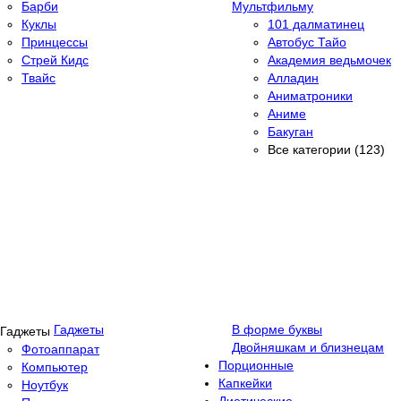
Барби
Мультфильму
Куклы
101 далматинец
Принцессы
Автобус Тайо
Стрей Кидс
Академия ведьмочек
Твайс
Алладин
Аниматроники
Аниме
Бакуган
Все категории (123)
Гаджеты
В форме буквы
Двойняшкам и близнецам
Фотоаппарат
Порционные
Компьютер
Капкейки
Ноутбук