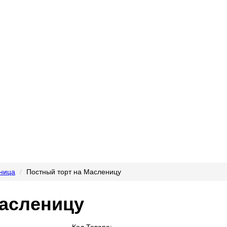
ница
Постный торт на Масленицу
Масленицу
Код Товара: