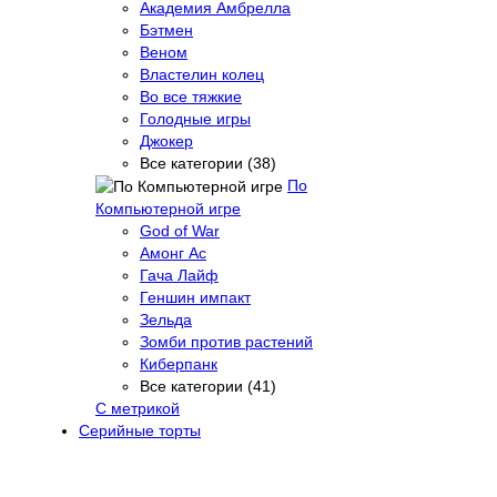
Академия Амбрелла
Бэтмен
Веном
Властелин колец
Во все тяжкие
Голодные игры
Джокер
Все категории (38)
По
Компьютерной игре
God of War
Амонг Ас
Гача Лайф
Геншин импакт
Зельда
Зомби против растений
Киберпанк
Все категории (41)
С метрикой
Серийные торты