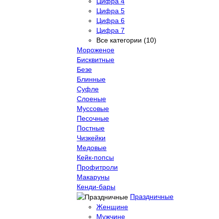
Цифра 4
Цифра 5
Цифра 6
Цифра 7
Все категории (10)
Мороженое
Бисквитные
Безе
Блинные
Суфле
Слоеные
Муссовые
Песочные
Постные
Чизкейки
Медовые
Кейк-попсы
Профитроли
Макаруны
Кенди-бары
Праздничные
Женщине
Мужчине