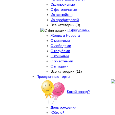
Эксклюзивные
С фотопечатью
Из капкейков
Из профитролей
Все категории (9)
С фигурками
Жених и Невеста
С мишками
С лебедями
С голубями
С кошками
С животными
С птицами
Все категории (11)
Праздничные торты
Какой повод?
День рождения
Юбилей