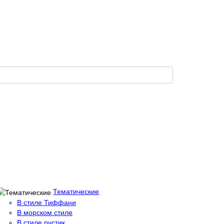
Тематические
В стиле Тиффани
В морском стиле
В стиле рустик