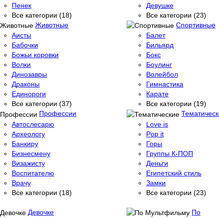
Пенек
Девушке
Все категории (18)
Все категории (23)
Животные
Спортивные
Аисты
Балет
Бабочки
Бильярд
Божьи коровки
Бокс
Волки
Боулинг
Динозавры
Волейбол
Драконы
Гимнастика
Единороги
Карате
Все категории (37)
Все категории (19)
Профессии
Тематическ
Автослесарю
Love is
Археологу
Pop it
Банкиру
Горы
Бизнесмену
Группы К-ПОП
Визажисту
Деньги
Воспитателю
Египетский стиль
Врачу
Замки
Все категории (18)
Все категории (23)
Девочке
По