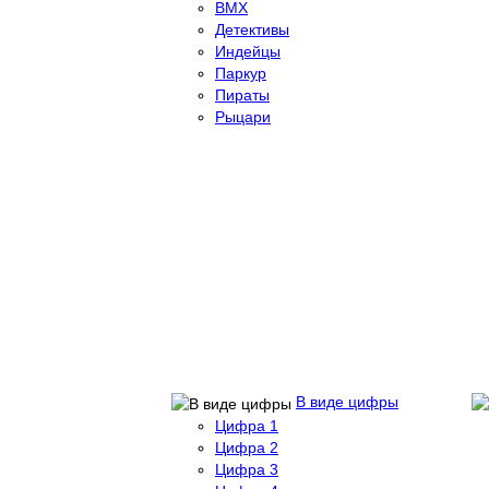
BMX
Детективы
Индейцы
Паркур
Пираты
Рыцари
В виде цифры
Цифра 1
Цифра 2
Цифра 3