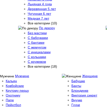
Льняная 4 года
Деревянная 5 лет
Чугунная 6 лет
Медная 7 лет
Все категории (10)
По декору
Без мастики
С бабочками
С бантами
С жемчугом
С инициалами
С кольцами
С кружевом
Все категории (18)
Мужчине
Женщине
Кальян
Бабушке
Ковбойские
Банты
Крутому перцу
Блондинке
Охотнику
Виктория сикрет
Папе
Внучке
Пейнтбол
Гуччи