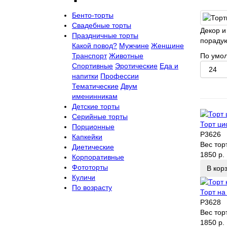
Бенто-торты
Свадебные торты
Декор и
Праздничные торты
порадую
Какой повод?
Мужчине
Женщине
Транспорт
Животные
По умо
Спортивные
Эротические
Еда и
напитки
Профессии
Тематические
Двум
именинникам
Детские торты
Серийные торты
Торт ци
Порционные
P3626
Капкейки
Вес тор
Диетические
1850 р.
Корпоративные
Фототорты
В кор
Куличи
По возрасту
Торт на
P3628
Вес тор
1850 р.