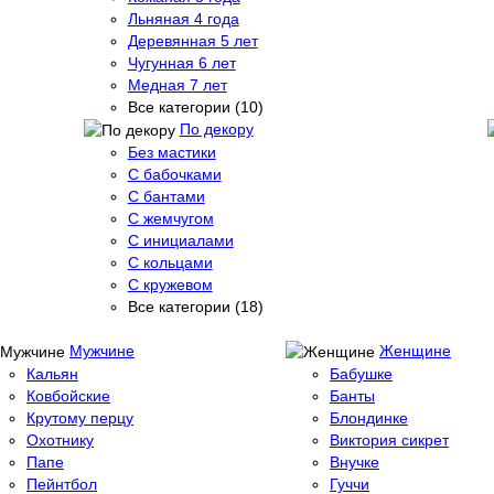
Льняная 4 года
Деревянная 5 лет
Чугунная 6 лет
Медная 7 лет
Все категории (10)
По декору
Без мастики
С бабочками
С бантами
С жемчугом
С инициалами
С кольцами
С кружевом
Все категории (18)
Мужчине
Женщине
Кальян
Бабушке
Ковбойские
Банты
Крутому перцу
Блондинке
Охотнику
Виктория сикрет
Папе
Внучке
Пейнтбол
Гуччи