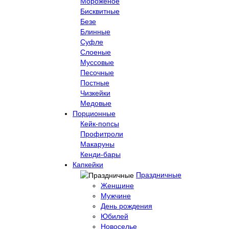
Мороженое
Бисквитные
Безе
Блинные
Суфле
Слоеные
Муссовые
Песочные
Постные
Чизкейки
Медовые
Порционные
Кейк-попсы
Профитроли
Макаруны
Кенди-бары
Капкейки
Праздничные
Женщине
Мужчине
День рождения
Юбилей
Новоселье