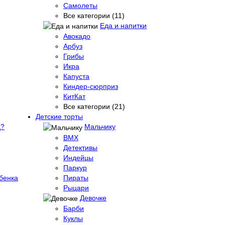
Самолеты
Все категории (11)
Еда и напитки
Авокадо
Арбуз
Грибы
Икра
Капуста
Киндер-сюрприз
КитКат
Все категории (21)
Детские торты
д?
Мальчику
BMX
Детективы
Индейцы
Паркур
бенка
Пираты
Рыцари
Девочке
Барби
Куклы