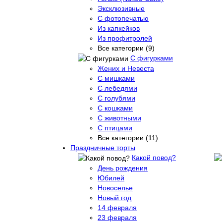
Эксклюзивные
С фотопечатью
Из капкейков
Из профитролей
Все категории (9)
С фигурками
Жених и Невеста
С мишками
С лебедями
С голубями
С кошками
С животными
С птицами
Все категории (11)
Праздничные торты
Какой повод?
День рождения
Юбилей
Новоселье
Новый год
14 февраля
23 февраля