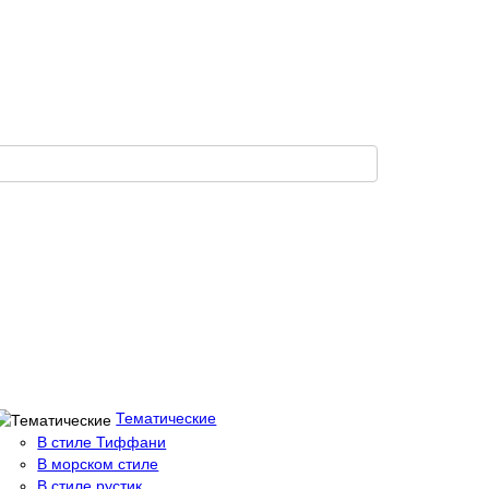
Тематические
В стиле Тиффани
В морском стиле
В стиле рустик