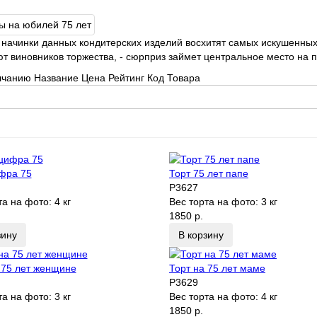
 начинки данных кондитерских изделий восхитят самых искушенны
т виновников торжества, - сюрприз займет центральное место на п
лчанию
Название
Цена
Рейтинг
Код Товара
фра 75
Торт 75 лет папе
P3627
та на фото:
4 кг
Вес торта на фото:
3 кг
1850 р.
зину
В корзину
 75 лет женщине
Торт на 75 лет маме
P3629
та на фото:
3 кг
Вес торта на фото:
4 кг
1850 р.