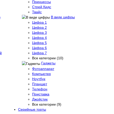
Принцессы
Стрей Кидс
Твайс
о
В виде цифры
Цифра 1
Цифра 2
Цифра 3
Цифра 4
Цифра 5
Цифра 6
й
Цифра 7
Все категории (10)
Гаджеты
Фотоаппарат
Компьютер
Ноутбук
Планшет
Телефон
Приставка
Джойстик
Все категории (9)
Серийные торты