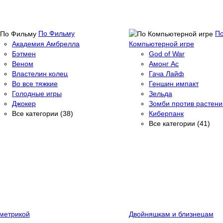
По Фильму
П
Академия Амбрелла
Компьютерной игре
Бэтмен
God of War
Веном
Амонг Ас
Властелин колец
Гача Лайф
Во все тяжкие
Геншин импакт
Голодные игры
Зельда
Джокер
Зомби против растени
Все категории (38)
Киберпанк
Все категории (41)
метрикой
Двойняшкам и близнецам