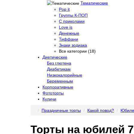
Тематические
Pop it
Группы К-ПОП
С приколами
Love is
Денежные
Тиффани
Знаки зодиака
Все категории (18)
Диетические
Без глютена
Диабетикам
Низкокалорийные
Беременным
Корпоративные
Фототорты
Куличи
Праздничные торты
Какой повод?
Юбиле
Торты на юбилей 7