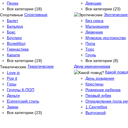
Пенек
Девушке
Все категории (18)
Все категории (23)
Спортивные
Эротические
Балет
Без секса
Бильярд
Мальчишник
Бокс
Девичник
Боулинг
Мужское достоинство
Волейбол
Попа
Гимнастика
Торс
Карате
Грудь
Все категории (19)
Все категории (8)
Тематические
Двум именинникам
Какой пово
Love is
Pop it
День рождения
Горы
Крестины
Группы К-ПОП
Рождение ребенка
Деньги
Первый зубик
Египетский стиль
Определение пола ре
Замки
1 Сентября
Все категории (23)
Выпускной