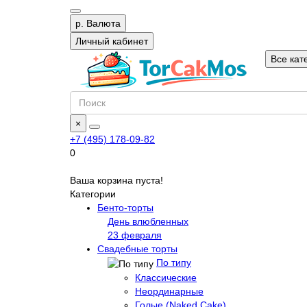
р.
Валюта
Личный кабинет
Все кат
×
+7 (495) 178-09-82
0
Ваша корзина пуста!
Категории
Бенто-торты
День влюбленных
23 февраля
Свадебные торты
По типу
Классические
Неординарные
Голые (Naked Cake)