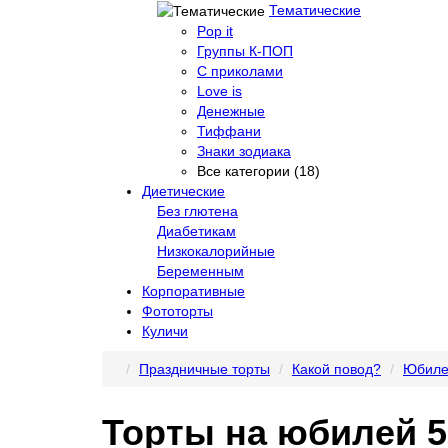
Тематические
Pop it
Группы К-ПОП
С приколами
Love is
Денежные
Тиффани
Знаки зодиака
Все категории (18)
Диетические
Без глютена
Диабетикам
Низкокалорийные
Беременным
Корпоративные
Фототорты
Куличи
Праздничные торты
Какой повод?
Юбиле
Торты на юбилей 5