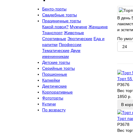
Бенто-торты
Свадебные торты
В день 
Праздничные торты
лакомст
Какой повод?
Мужчине
Женщине
и эстет
Транспорт
Животные
Спортивные
Эротические
Еда и
По умо
напитки
Профессии
Тематические
Двум
именинникам
Детские торты
Серийные торты
Порционные
Торт 55
Капкейки
P3676
Диетические
Вес тор
Корпоративные
1850 р.
Фототорты
Куличи
В кор
По возрасту
Торт па
P3678
Вес тор