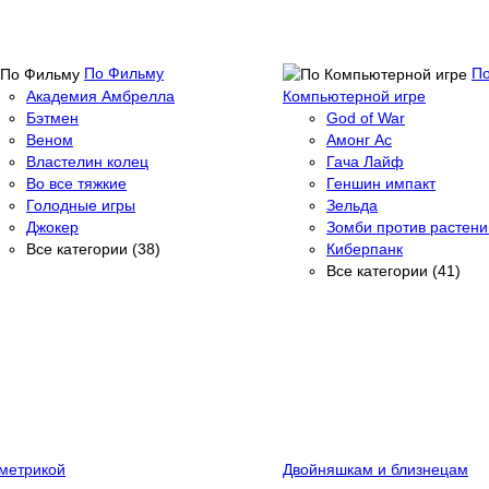
По Фильму
П
Академия Амбрелла
Компьютерной игре
Бэтмен
God of War
Веном
Амонг Ас
Властелин колец
Гача Лайф
Во все тяжкие
Геншин импакт
Голодные игры
Зельда
Джокер
Зомби против растени
Все категории (38)
Киберпанк
Все категории (41)
метрикой
Двойняшкам и близнецам