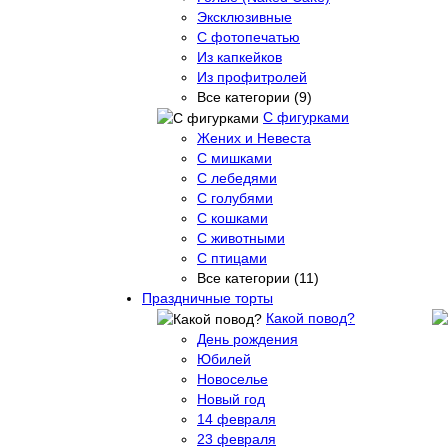
Эксклюзивные
С фотопечатью
Из капкейков
Из профитролей
Все категории (9)
С фигурками
Жених и Невеста
С мишками
С лебедями
С голубями
С кошками
С животными
С птицами
Все категории (11)
Праздничные торты
Какой повод?
День рождения
Юбилей
Новоселье
Новый год
14 февраля
23 февраля