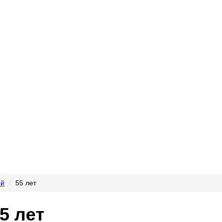
й
55 лет
5 лет