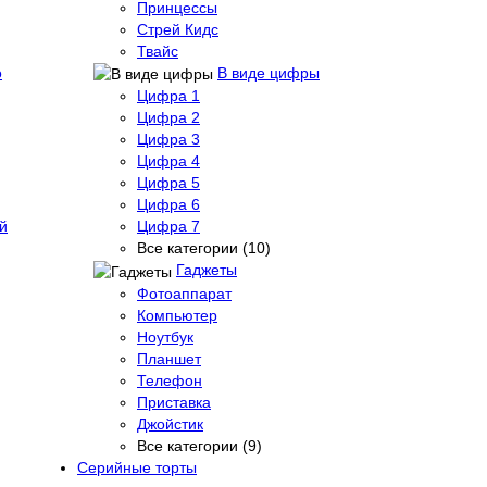
Принцессы
Стрей Кидс
Твайс
о
В виде цифры
Цифра 1
Цифра 2
Цифра 3
Цифра 4
Цифра 5
Цифра 6
й
Цифра 7
Все категории (10)
Гаджеты
Фотоаппарат
Компьютер
Ноутбук
Планшет
Телефон
Приставка
Джойстик
Все категории (9)
Серийные торты