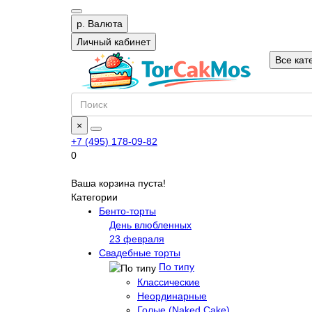
р.
Валюта
Личный кабинет
Все кат
×
+7 (495) 178-09-82
0
Ваша корзина пуста!
Категории
Бенто-торты
День влюбленных
23 февраля
Свадебные торты
По типу
Классические
Неординарные
Голые (Naked Cake)