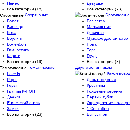
Пенек
Девушке
Все категории (18)
Все категории (23)
Спортивные
Эротические
Балет
Без секса
Бильярд
Мальчишник
Бокс
Девичник
Боулинг
Мужское достоинство
Волейбол
Попа
Гимнастика
Торс
Карате
Грудь
Все категории (19)
Все категории (8)
Тематические
Двум именинникам
Какой пово
Love is
Pop it
День рождения
Горы
Крестины
Группы К-ПОП
Рождение ребенка
Деньги
Первый зубик
Египетский стиль
Определение пола ре
Замки
1 Сентября
Все категории (23)
Выпускной