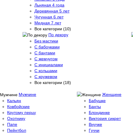
Льняная 4 года
Деревянная 5 лет
Чугунная 6 лет
Медная 7 лет
Все категории (10)
По декору
Без мастики
С бабочками
С бантами
С жемчугом
С инициалами
С кольцами
С кружевом
Все категории (18)
Мужчине
Женщине
Кальян
Бабушке
Ковбойские
Банты
Крутому перцу
Блондинке
Охотнику
Виктория сикрет
Папе
Внучке
Пейнтбол
Гуччи