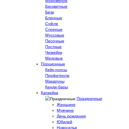
Мороженое
Бисквитные
Безе
Блинные
Суфле
Слоеные
Муссовые
Песочные
Постные
Чизкейки
Медовые
Порционные
Кейк-попсы
Профитроли
Макаруны
Кенди-бары
Капкейки
Праздничные
Женщине
Мужчине
День рождения
Юбилей
Новоселье