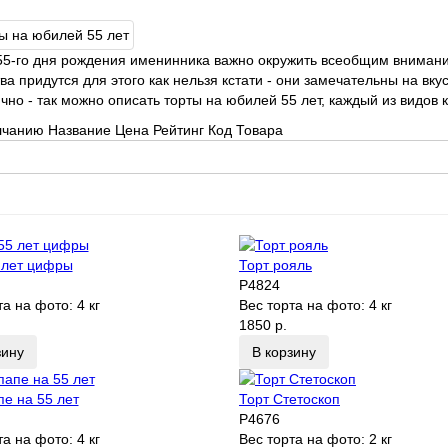
55-го дня рождения именинника важно окружить всеобщим вниман
ва придутся для этого как нельзя кстати - они замечательны на вкус
ично - так можно описать торты на юбилей 55 лет, каждый из видов 
лчанию
Название
Цена
Рейтинг
Код Товара
 лет цифры
Торт рояль
P4824
та на фото:
4 кг
Вес торта на фото:
4 кг
1850 р.
зину
В корзину
пе на 55 лет
Торт Стетоскоп
P4676
та на фото:
4 кг
Вес торта на фото:
2 кг