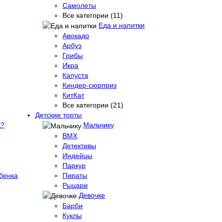
Самолеты
Все категории (11)
Еда и напитки
Авокадо
Арбуз
Грибы
Икра
Капуста
Киндер-сюрприз
КитКат
Все категории (21)
Детские торты
д?
Мальчику
BMX
Детективы
Индейцы
Паркур
бенка
Пираты
Рыцари
Девочке
Барби
Куклы