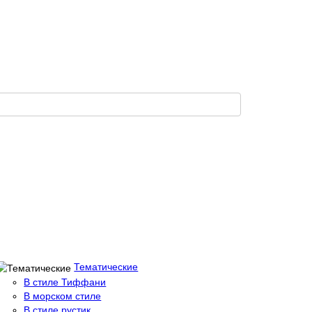
Тематические
В стиле Тиффани
В морском стиле
В стиле рустик