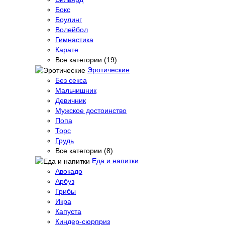
Бокс
Боулинг
Волейбол
Гимнастика
Карате
Все категории (19)
Эротические
Без секса
Мальчишник
Девичник
Мужское достоинство
Попа
Торс
Грудь
Все категории (8)
Еда и напитки
Авокадо
Арбуз
Грибы
Икра
Капуста
Киндер-сюрприз