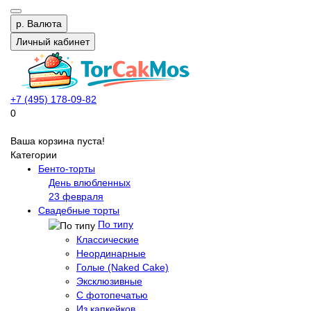
р.
Валюта
Личный кабинет
+7 (495) 178-09-82
0
Ваша корзина пуста!
Категории
Бенто-торты
День влюбленных
23 февраля
Свадебные торты
По типу
Классические
Неординарные
Голые (Naked Cake)
Эксклюзивные
С фотопечатью
Из капкейков