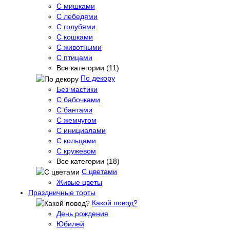
С мишками
С лебедями
С голубями
С кошками
С животными
С птицами
Все категории (11)
По декору
Без мастики
С бабочками
С бантами
С жемчугом
С инициалами
С кольцами
С кружевом
Все категории (18)
С цветами
Живые цветы
Праздничные торты
Какой повод?
День рождения
Юбилей