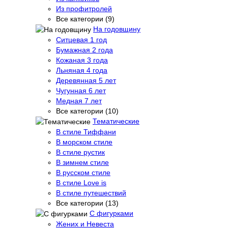
Из профитролей
Все категории (9)
На годовщину
Ситцевая 1 год
Бумажная 2 года
Кожаная 3 года
Льняная 4 года
Деревянная 5 лет
Чугунная 6 лет
Медная 7 лет
Все категории (10)
Тематические
В стиле Тиффани
В морском стиле
В стиле рустик
В зимнем стиле
В русском стиле
В стиле Love is
В стиле путешествий
Все категории (13)
С фигурками
Жених и Невеста