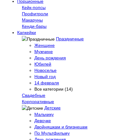
Порционные
Кейк-попсы
Профитроли
Макаруны
Кенди-бары
Капкейки
Праздничные
Женщине
Мужчине
День рождения
Юбилей
Новоселье
Новый год
14 февраля
Все категории (14)
Свадебные
Корпоративные
Детские
Мальчику
Девочке
Двойняшкам и близнецам
По Мультфильму
День рождения