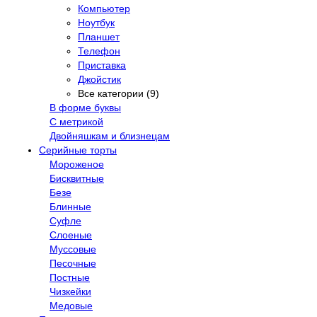
Компьютер
Ноутбук
Планшет
Телефон
Приставка
Джойстик
Все категории (9)
В форме буквы
С метрикой
Двойняшкам и близнецам
Серийные торты
Мороженое
Бисквитные
Безе
Блинные
Суфле
Слоеные
Муссовые
Песочные
Постные
Чизкейки
Медовые