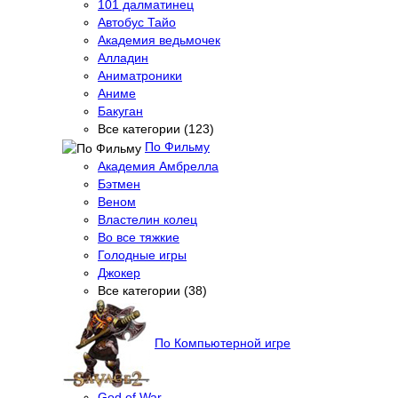
101 далматинец
Автобус Тайо
Академия ведьмочек
Алладин
Аниматроники
Аниме
Бакуган
Все категории (123)
По Фильму
Академия Амбрелла
Бэтмен
Веном
Властелин колец
Во все тяжкие
Голодные игры
Джокер
Все категории (38)
По Компьютерной игре
God of War