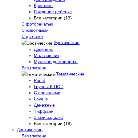
Крестины
Рождение ребенка
Все категории (13)
С фотопечатью
C животными
С цветами
Эротические
Девичник
Мальчишник
Мужское достоинство
Без глютена
Тематические
Pop it
Группы К-ПОП
С приколами
Love is
Денежные
Тиффани
Знаки зодиака
Все категории (18)
Диетические
Без глютена