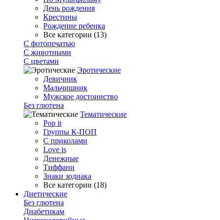
День рождения
Крестины
Рождение ребенка
Все категории (13)
С фотопечатью
C животными
С цветами
Эротические
Девичник
Мальчишник
Мужское достоинство
Без глютена
Тематические
Pop it
Группы К-ПОП
С приколами
Love is
Денежные
Тиффани
Знаки зодиака
Все категории (18)
Диетические
Без глютена
Диабетикам