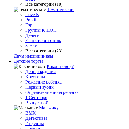
Все категории (18)
Тематические
Love is
Pop it
Горы
Группы К-ПОП
Деньги
Египетский стиль
Замки
Все категории (23)
Двум именинникам
Детские торты
Какой повод?
День рождения
Крестины
Рождение ребенка
Первый зубик
Определение пола ребенка
1 Сентября
Выпускной
Мальчику
BMX
Детективы
Индейцы
Паркур