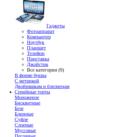
Гаджеты
Фотоаппарат
Компьютер
Ноутбук
Планшет
Телефон
Приставка
Джойстик
Все категории (9)
В форме буквы
С метрикой
Двойняшкам и близнецам
Серийные торты
Мороженое
Бисквитные
Безе
Блинные
Суфле
Слоеные
Муссовые
Песочные