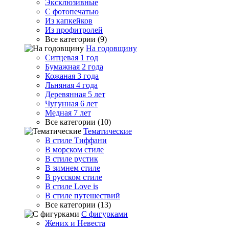
Эксклюзивные
С фотопечатью
Из капкейков
Из профитролей
Все категории (9)
На годовщину
Ситцевая 1 год
Бумажная 2 года
Кожаная 3 года
Льняная 4 года
Деревянная 5 лет
Чугунная 6 лет
Медная 7 лет
Все категории (10)
Тематические
В стиле Тиффани
В морском стиле
В стиле рустик
В зимнем стиле
В русском стиле
В стиле Love is
В стиле путешествий
Все категории (13)
С фигурками
Жених и Невеста