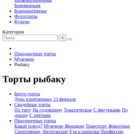
Низкокалорийные
Беременным
Корпоративные
Фототорты
Куличи
Категории
×
Праздничные торты
Мужчине
Рыбаку
Торты рыбаку
Бенто-торты
День влюбленных
23 февраля
Свадебные торты
По типу
На годовщину
Тематические
С фигурками
По
декору
С цветами
Праздничные торты
Какой повод?
Мужчине
Женщине
Транспорт
Животные
Спортивные
Эротические
Еда и напитки
Профессии