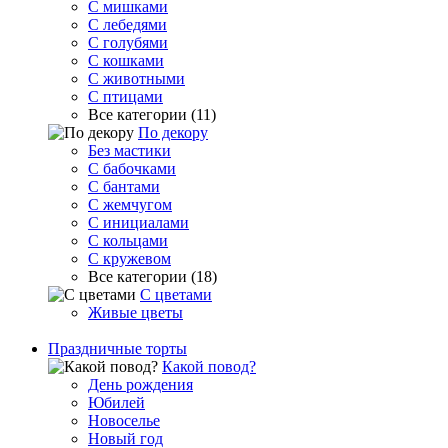
С мишками
С лебедями
С голубями
С кошками
С животными
С птицами
Все категории (11)
По декору
Без мастики
С бабочками
С бантами
С жемчугом
С инициалами
С кольцами
С кружевом
Все категории (18)
С цветами
Живые цветы
Праздничные торты
Какой повод?
День рождения
Юбилей
Новоселье
Новый год