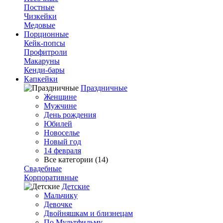
Постные
Чизкейки
Медовые
Порционные
Кейк-попсы
Профитроли
Макаруны
Кенди-бары
Капкейки
Праздничные
Женщине
Мужчине
День рождения
Юбилей
Новоселье
Новый год
14 февраля
Все категории (14)
Свадебные
Корпоративные
Детские
Мальчику
Девочке
Двойняшкам и близнецам
По Мультфильму