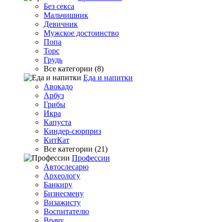
Без секса
Мальчишник
Девичник
Мужское достоинство
Попа
Торс
Грудь
Все категории (8)
Еда и напитки
Авокадо
Арбуз
Грибы
Икра
Капуста
Киндер-сюрприз
КитКат
Все категории (21)
Профессии
Автослесарю
Археологу
Банкиру
Бизнесмену
Визажисту
Воспитателю
Врачу