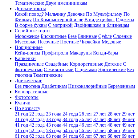
Тематические
Двум именинникам
Детские торты
Какой повод?
Мальчику
Девочке
По Мультфильму
По
Фильму
По Компьютерной игре
В виде цифры
Гаджеты
В форме буквы
С метрикой
Двойняшкам и близнецам
Серийные торты
Мороженое
Бисквитные
Безе
Блинные
Суфле
Слоеные
Муссовые
Песочные
Постные
Чизкейки
Медовые
Порционные
Кейк-попсы
Профитроли
Макаруны
Кенди-бары
Капкейки
Праздничные
Свадебные
Корпоративные
Детские
С
фотопечатью
C животными
С цветами
Эротические
Без
глютена
Тематические
Диетические
Без глютена
Диабетикам
Низкокалорийные
Беременным
Корпоративные
Фототорты
Куличи
По возрасту
21 год
22 года
23 года
24 года
26 лет
27 лет
28 лет
29 лет
31 год
32 года
33 года
34 года
36 лет
37 лет
38 лет
39 лет
41 год
42 года
43 года
44 года
46 лет
47 лет
48 лет
49 лет
51 год
52 года
53 года
54 года
56 лет
57 лет
58 лет
59 лет
61 год
62 года
63 года
64 года
66 лет
67 лет
68 лет
69 лет