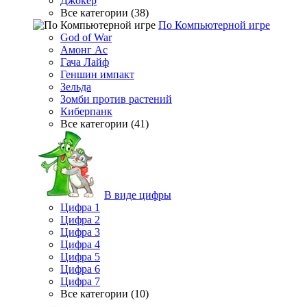
Джокер
Все категории (38)
По Компьютерной игре
God of War
Амонг Ас
Гача Лайф
Геншин импакт
Зельда
Зомби против растений
Киберпанк
Все категории (41)
В виде цифры
Цифра 1
Цифра 2
Цифра 3
Цифра 4
Цифра 5
Цифра 6
Цифра 7
Все категории (10)