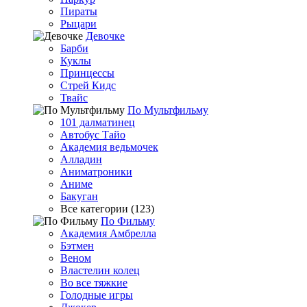
Пираты
Рыцари
Девочке
Барби
Куклы
Принцессы
Стрей Кидс
Твайс
По Мультфильму
101 далматинец
Автобус Тайо
Академия ведьмочек
Алладин
Аниматроники
Аниме
Бакуган
Все категории (123)
По Фильму
Академия Амбрелла
Бэтмен
Веном
Властелин колец
Во все тяжкие
Голодные игры