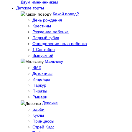
Двум именинникам
Детские торты
Какой повод?
День рождения
Крестины
Рождение ребенка
Первый зубик
Определение пола ребенка
1 Сентября
Выпускной
Мальчику
BMX
Детективы
Индейцы
Паркур
Пираты
Рыцари
Девочке
Барби
Куклы
Принцессы
Стрей Кидс