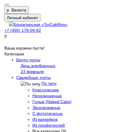
р.
Валюта
Личный кабинет
+7 (495) 178-09-82
0
Ваша корзина пуста!
Категории
Бенто-торты
День влюбленных
23 февраля
Свадебные торты
По типу
Классические
Неординарные
Голые (Naked Cake)
Эксклюзивные
С фотопечатью
Из капкейков
Из профитролей
Все категории (9)