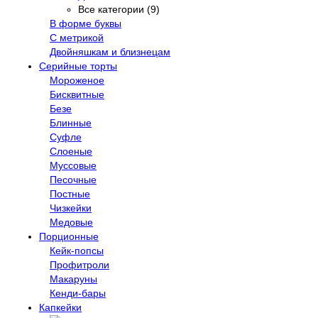
Все категории (9)
В форме буквы
С метрикой
Двойняшкам и близнецам
Серийные торты
Мороженое
Бисквитные
Безе
Блинные
Суфле
Слоеные
Муссовые
Песочные
Постные
Чизкейки
Медовые
Порционные
Кейк-попсы
Профитроли
Макаруны
Кенди-бары
Капкейки