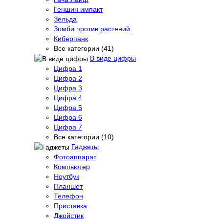
Геншин импакт
Зельда
Зомби против растений
Киберпанк
Все категории (41)
В виде цифры
Цифра 1
Цифра 2
Цифра 3
Цифра 4
Цифра 5
Цифра 6
Цифра 7
Все категории (10)
Гаджеты
Фотоаппарат
Компьютер
Ноутбук
Планшет
Телефон
Приставка
Джойстик