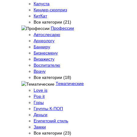
Капуста
Киндер-сюрприз
КитКат
Все категории (21)
Профессии
Автослесарю
Археологу
Банкиру
Бизнесмену
Визажисту
Воспитателю
Врачу
Все категории (18)
Тематические
Love is
Pop it
Горы
Группы К-ПОП
Деньги
Египетский стиль
Замки
Все категории (23)