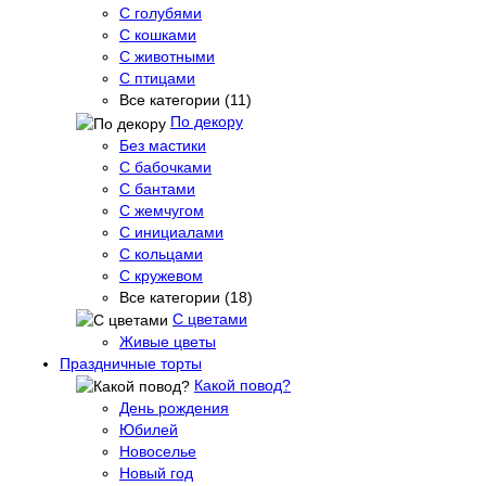
С голубями
С кошками
С животными
С птицами
Все категории (11)
По декору
Без мастики
С бабочками
С бантами
С жемчугом
С инициалами
С кольцами
С кружевом
Все категории (18)
С цветами
Живые цветы
Праздничные торты
Какой повод?
День рождения
Юбилей
Новоселье
Новый год