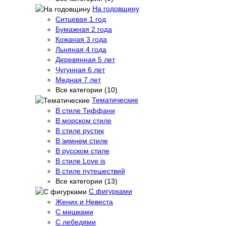
На годовщину
Ситцевая 1 год
Бумажная 2 года
Кожаная 3 года
Льняная 4 года
Деревянная 5 лет
Чугунная 6 лет
Медная 7 лет
Все категории (10)
Тематические
В стиле Тиффани
В морском стиле
В стиле рустик
В зимнем стиле
В русском стиле
В стиле Love is
В стиле путешествий
Все категории (13)
С фигурками
Жених и Невеста
С мишками
С лебедями