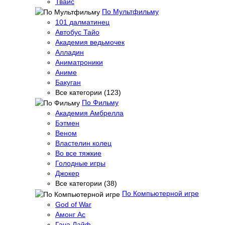
Твайс
По Мультфильму
101 далматинец
Автобус Тайо
Академия ведьмочек
Алладин
Аниматроники
Аниме
Бакуган
Все категории (123)
По Фильму
Академия Амбрелла
Бэтмен
Веном
Властелин колец
Во все тяжкие
Голодные игры
Джокер
Все категории (38)
По Компьютерной игре
God of War
Амонг Ас
Гача Лайф