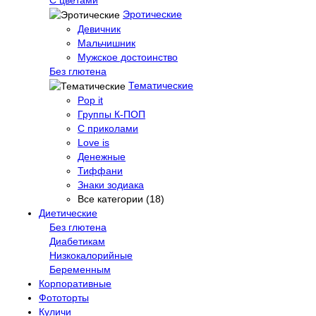
Эротические
Девичник
Мальчишник
Мужское достоинство
Без глютена
Тематические
Pop it
Группы К-ПОП
С приколами
Love is
Денежные
Тиффани
Знаки зодиака
Все категории (18)
Диетические
Без глютена
Диабетикам
Низкокалорийные
Беременным
Корпоративные
Фототорты
Куличи