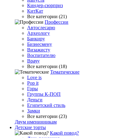
Киндер-сюрприз
КитКат
Все категории (21)
Профессии
Автослесарю
Археологу
Банкиру
Бизнесмену
Визажисту
Воспитателю
Врачу
Все категории (18)
Тематические
Love is
Pop it
Горы
Группы К-ПОП
Деньги
Египетский стиль
Замки
Все категории (23)
Двум именинникам
Детские торты
Какой повод?