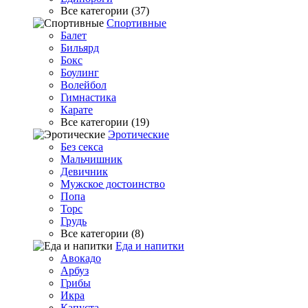
Все категории (37)
Спортивные
Балет
Бильярд
Бокс
Боулинг
Волейбол
Гимнастика
Карате
Все категории (19)
Эротические
Без секса
Мальчишник
Девичник
Мужское достоинство
Попа
Торс
Грудь
Все категории (8)
Еда и напитки
Авокадо
Арбуз
Грибы
Икра
Капуста