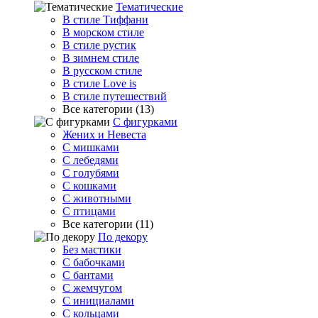
Тематические
В стиле Тиффани
В морском стиле
В стиле рустик
В зимнем стиле
В русском стиле
В стиле Love is
В стиле путешествий
Все категории (13)
С фигурками
Жених и Невеста
С мишками
С лебедями
С голубями
С кошками
С животными
С птицами
Все категории (11)
По декору
Без мастики
С бабочками
С бантами
С жемчугом
С инициалами
С кольцами