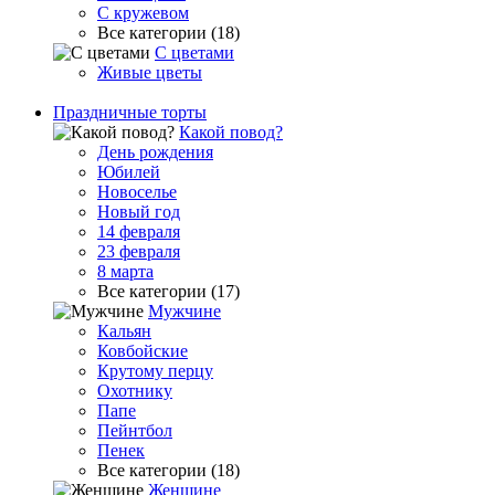
С кружевом
Все категории (18)
С цветами
Живые цветы
Праздничные торты
Какой повод?
День рождения
Юбилей
Новоселье
Новый год
14 февраля
23 февраля
8 марта
Все категории (17)
Мужчине
Кальян
Ковбойские
Крутому перцу
Охотнику
Папе
Пейнтбол
Пенек
Все категории (18)
Женщине