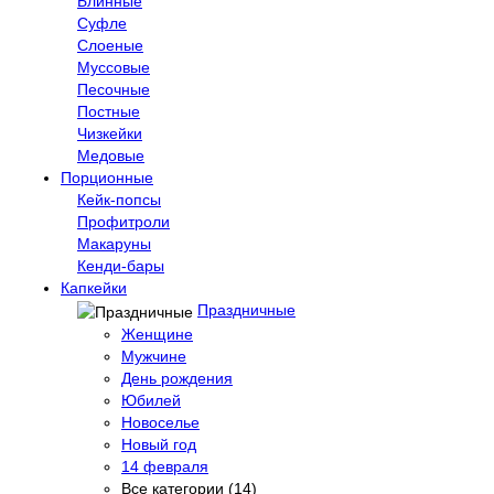
Блинные
Суфле
Слоеные
Муссовые
Песочные
Постные
Чизкейки
Медовые
Порционные
Кейк-попсы
Профитроли
Макаруны
Кенди-бары
Капкейки
Праздничные
Женщине
Мужчине
День рождения
Юбилей
Новоселье
Новый год
14 февраля
Все категории (14)