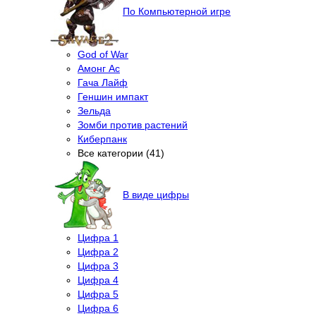
По Компьютерной игре
God of War
Амонг Ас
Гача Лайф
Геншин импакт
Зельда
Зомби против растений
Киберпанк
Все категории (41)
В виде цифры
Цифра 1
Цифра 2
Цифра 3
Цифра 4
Цифра 5
Цифра 6