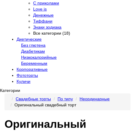
С приколами
Love is
Денежные
Тиффани
Знаки зодиака
Все категории (18)
Диетические
Без глютена
Диабетикам
Низкокалорийные
Беременным
Корпоративные
Фототорты
Куличи
Категории
Свадебные торты
По типу
Неординарные
Оригинальный свадебный торт
Оригинальный