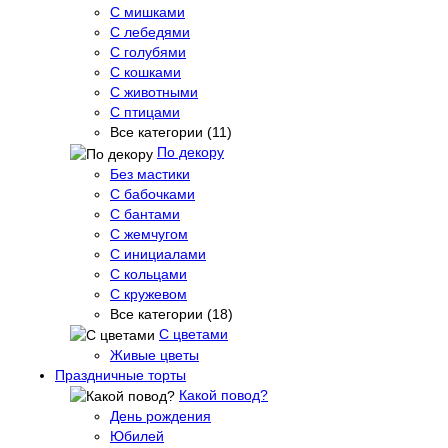
С мишками
С лебедями
С голубями
С кошками
С животными
С птицами
Все категории (11)
По декору
Без мастики
С бабочками
С бантами
С жемчугом
С инициалами
С кольцами
С кружевом
Все категории (18)
С цветами
Живые цветы
Праздничные торты
Какой повод?
День рождения
Юбилей