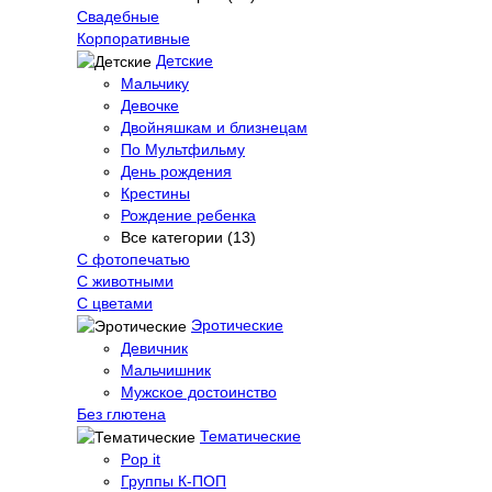
Свадебные
Корпоративные
Детские
Мальчику
Девочке
Двойняшкам и близнецам
По Мультфильму
День рождения
Крестины
Рождение ребенка
Все категории (13)
С фотопечатью
C животными
С цветами
Эротические
Девичник
Мальчишник
Мужское достоинство
Без глютена
Тематические
Pop it
Группы К-ПОП