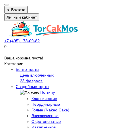
р.
Валюта
Личный кабинет
+7 (495) 178-09-82
0
Ваша корзина пуста!
Категории
Бенто-торты
День влюбленных
23 февраля
Свадебные торты
По типу
Классические
Неординарные
Голые (Naked Cake)
Эксклюзивные
С фотопечатью
Из капкейков