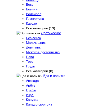
Бокс
Боулинг
Волейбол
Гимнастика
Карате
Все категории (19)
Эротические
Без секса
Мальчишник
Девичник
Мужское достоинство
Попа
Торс
Грудь
Все категории (8)
Еда и напитки
Авокадо
Арбуз
Грибы
Икра
Капуста
Киндер-сюрприз