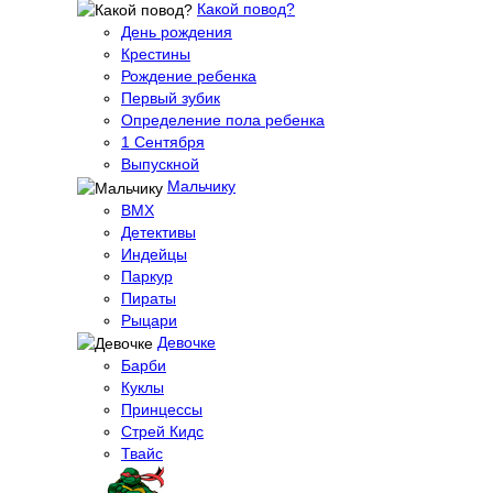
Какой повод?
День рождения
Крестины
Рождение ребенка
Первый зубик
Определение пола ребенка
1 Сентября
Выпускной
Мальчику
BMX
Детективы
Индейцы
Паркур
Пираты
Рыцари
Девочке
Барби
Куклы
Принцессы
Стрей Кидс
Твайс