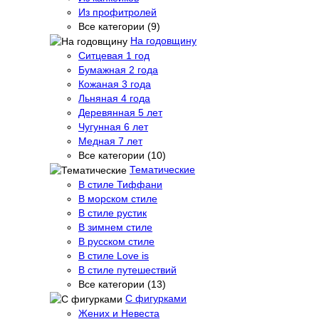
Из профитролей
Все категории (9)
На годовщину
Ситцевая 1 год
Бумажная 2 года
Кожаная 3 года
Льняная 4 года
Деревянная 5 лет
Чугунная 6 лет
Медная 7 лет
Все категории (10)
Тематические
В стиле Тиффани
В морском стиле
В стиле рустик
В зимнем стиле
В русском стиле
В стиле Love is
В стиле путешествий
Все категории (13)
С фигурками
Жених и Невеста