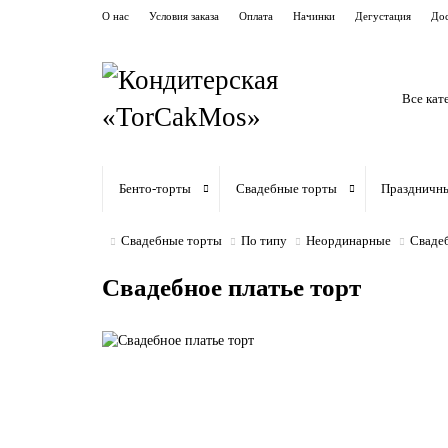
О нас
Условия заказа
Оплата
Начинки
Дегустация
Дос
Все кат
Бенто-торты
Свадебные торты
Праздничн
Свадебные торты
По типу
Неординарные
Свадеб
Свадебное платье торт