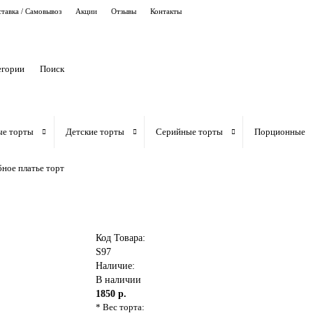
тавка / Самовывоз
Акции
Отзывы
Контакты
егории
ые торты
Детские торты
Серийные торты
Порционные
ное платье торт
Код Товара:
S97
Наличие:
В наличии
1850 р.
* Вес торта: