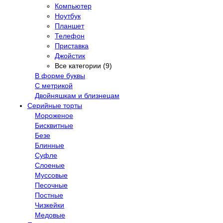
Компьютер
Ноутбук
Планшет
Телефон
Приставка
Джойстик
Все категории (9)
В форме буквы
С метрикой
Двойняшкам и близнецам
Серийные торты
Мороженое
Бисквитные
Безе
Блинные
Суфле
Слоеные
Муссовые
Песочные
Постные
Чизкейки
Медовые