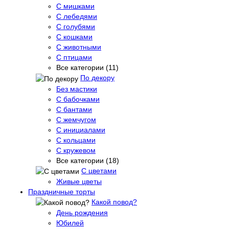
С мишками
С лебедями
С голубями
С кошками
С животными
С птицами
Все категории (11)
По декору
Без мастики
С бабочками
С бантами
С жемчугом
С инициалами
С кольцами
С кружевом
Все категории (18)
С цветами
Живые цветы
Праздничные торты
Какой повод?
День рождения
Юбилей