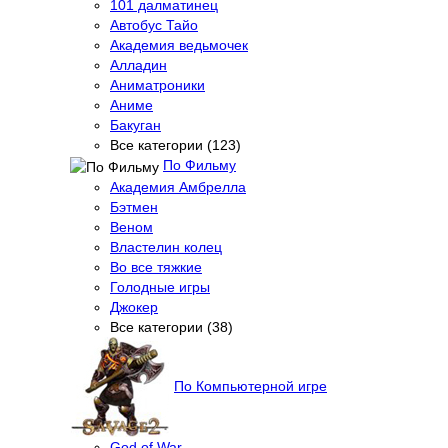
101 далматинец
Автобус Тайо
Академия ведьмочек
Алладин
Аниматроники
Аниме
Бакуган
Все категории (123)
По Фильму
Академия Амбрелла
Бэтмен
Веном
Властелин колец
Во все тяжкие
Голодные игры
Джокер
Все категории (38)
По Компьютерной игре
God of War