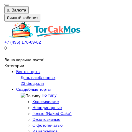
р.
Валюта
Личный кабинет
+7 (495) 178-09-82
0
Ваша корзина пуста!
Категории
Бенто-торты
День влюбленных
23 февраля
Свадебные торты
По типу
Классические
Неординарные
Голые (Naked Cake)
Эксклюзивные
С фотопечатью
Из капкейков