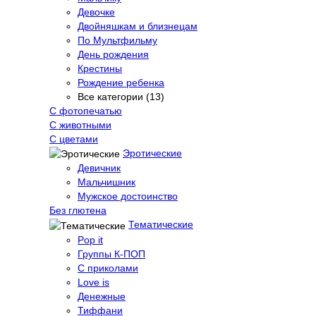
Девочке
Двойняшкам и близнецам
По Мультфильму
День рождения
Крестины
Рождение ребенка
Все категории (13)
С фотопечатью
C животными
С цветами
Эротические
Девичник
Мальчишник
Мужское достоинство
Без глютена
Тематические
Pop it
Группы К-ПОП
С приколами
Love is
Денежные
Тиффани