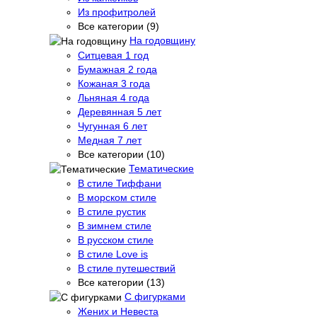
Из профитролей
Все категории (9)
На годовщину
Ситцевая 1 год
Бумажная 2 года
Кожаная 3 года
Льняная 4 года
Деревянная 5 лет
Чугунная 6 лет
Медная 7 лет
Все категории (10)
Тематические
В стиле Тиффани
В морском стиле
В стиле рустик
В зимнем стиле
В русском стиле
В стиле Love is
В стиле путешествий
Все категории (13)
С фигурками
Жених и Невеста