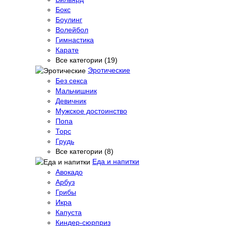
Бокс
Боулинг
Волейбол
Гимнастика
Карате
Все категории (19)
Эротические
Без секса
Мальчишник
Девичник
Мужское достоинство
Попа
Торс
Грудь
Все категории (8)
Еда и напитки
Авокадо
Арбуз
Грибы
Икра
Капуста
Киндер-сюрприз