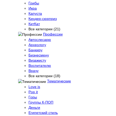
Грибы
Икра
Капуста
Киндер-сюрприз
КитКат
Все категории (21)
Профессии
Автослесарю
Археологу
Банкиру
Бизнесмену
Визажисту
Воспитателю
Врачу
Все категории (18)
Тематические
Love is
Pop it
Горы
Группы К-ПОП
Деньги
Египетский стиль