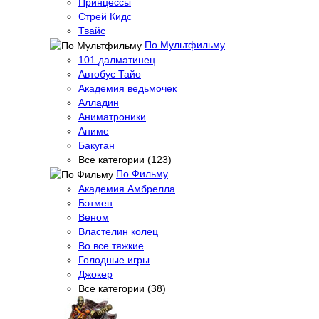
Принцессы
Стрей Кидс
Твайс
По Мультфильму
101 далматинец
Автобус Тайо
Академия ведьмочек
Алладин
Аниматроники
Аниме
Бакуган
Все категории (123)
По Фильму
Академия Амбрелла
Бэтмен
Веном
Властелин колец
Во все тяжкие
Голодные игры
Джокер
Все категории (38)