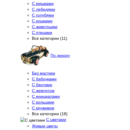
С мишками
С лебедями
С голубями
С кошками
С животными
С птицами
Все категории (11)
По декору
Без мастики
С бабочками
С бантами
С жемчугом
С инициалами
С кольцами
С кружевом
Все категории (18)
С цветами
Живые цветы