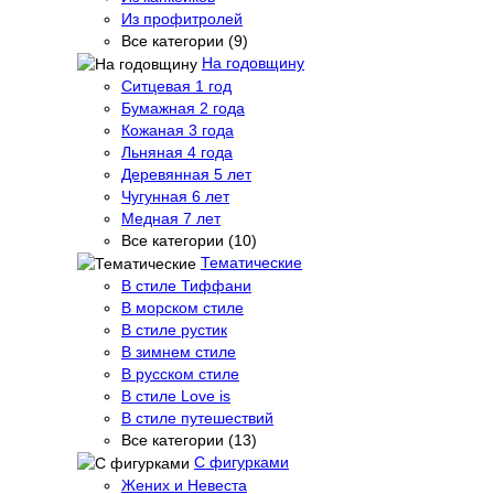
Из профитролей
Все категории (9)
На годовщину
Ситцевая 1 год
Бумажная 2 года
Кожаная 3 года
Льняная 4 года
Деревянная 5 лет
Чугунная 6 лет
Медная 7 лет
Все категории (10)
Тематические
В стиле Тиффани
В морском стиле
В стиле рустик
В зимнем стиле
В русском стиле
В стиле Love is
В стиле путешествий
Все категории (13)
С фигурками
Жених и Невеста