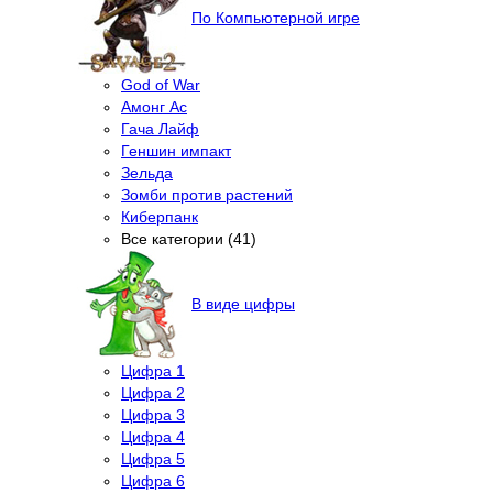
По Компьютерной игре
God of War
Амонг Ас
Гача Лайф
Геншин импакт
Зельда
Зомби против растений
Киберпанк
Все категории (41)
В виде цифры
Цифра 1
Цифра 2
Цифра 3
Цифра 4
Цифра 5
Цифра 6