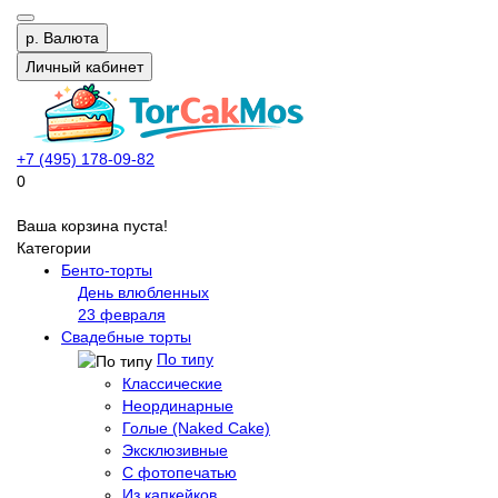
р.
Валюта
Личный кабинет
+7 (495) 178-09-82
0
Ваша корзина пуста!
Категории
Бенто-торты
День влюбленных
23 февраля
Свадебные торты
По типу
Классические
Неординарные
Голые (Naked Cake)
Эксклюзивные
С фотопечатью
Из капкейков