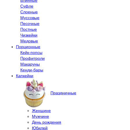
Блинные
Суфле
Слоеные
Муссовые
Песочные
Постные
Чизкейки
Медовые
Порционные
Кейк-попсы
Профитроли
Макаруны
Кенди-бары
Капкейки
Праздничные
Женщине
Мужчине
День рождения
Юбилей