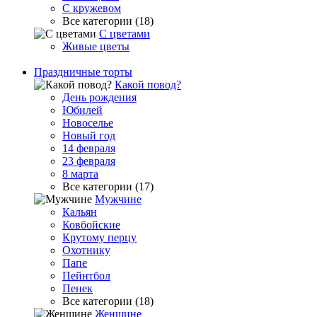
С кружевом
Все категории (18)
С цветами
Живые цветы
Праздничные торты
Какой повод?
День рождения
Юбилей
Новоселье
Новый год
14 февраля
23 февраля
8 марта
Все категории (17)
Мужчине
Кальян
Ковбойские
Крутому перцу
Охотнику
Папе
Пейнтбол
Пенек
Все категории (18)
Женщине