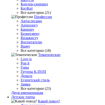
Киндер-сюрприз
КитКат
Все категории (21)
Профессии
Автослесарю
Археологу
Банкиру
Бизнесмену
Визажисту
Воспитателю
Врачу
Все категории (18)
Тематические
Love is
Pop it
Горы
Группы К-ПОП
Деньги
Египетский стиль
Замки
Все категории (23)
Двум именинникам
Детские торты
Какой повод?