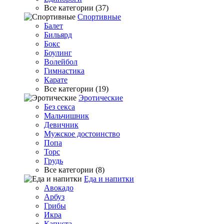
Все категории (37)
Спортивные
Балет
Бильярд
Бокс
Боулинг
Волейбол
Гимнастика
Карате
Все категории (19)
Эротические
Без секса
Мальчишник
Девичник
Мужское достоинство
Попа
Торс
Грудь
Все категории (8)
Еда и напитки
Авокадо
Арбуз
Грибы
Икра
Капуста