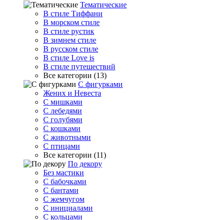
Тематические
В стиле Тиффани
В морском стиле
В стиле рустик
В зимнем стиле
В русском стиле
В стиле Love is
В стиле путешествий
Все категории (13)
С фигурками
Жених и Невеста
С мишками
С лебедями
С голубями
С кошками
С животными
С птицами
Все категории (11)
По декору
Без мастики
С бабочками
С бантами
С жемчугом
С инициалами
С кольцами