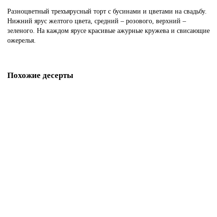
Разноцветный трехъярусный торт с бусинами и цветами на свадьбу.
Нижний ярус желтого цвета, средний – розового, верхний –
зеленого. На каждом ярусе красивые ажурные кружева и свисающие
ожерелья.
Похожие десерты
Свадебный торт с бусинами, лентами и цветами
S213
1850 р.
В корзину