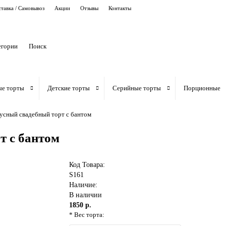
тавка / Самовывоз
Акции
Отзывы
Контакты
егории
ые торты
Детские торты
Серийные торты
Порционные
сный свадебный торт с бантом
т с бантом
Код Товара:
S161
Наличие:
В наличии
1850 р.
* Вес торта: