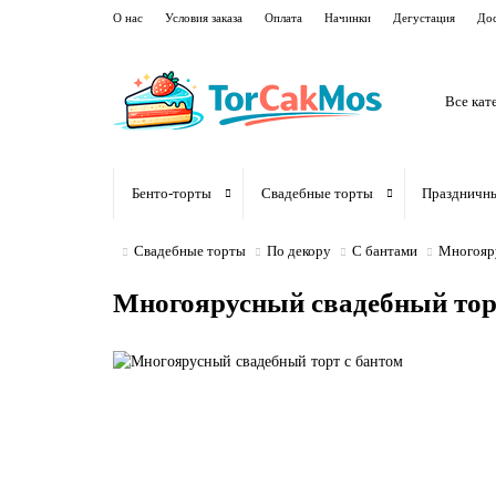
О нас
Условия заказа
Оплата
Начинки
Дегустация
Дос
Все кат
Бенто-торты
Свадебные торты
Праздничн
Свадебные торты
По декору
С бантами
Многояру
Многоярусный свадебный тор