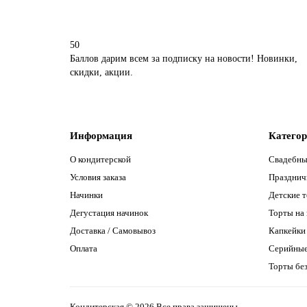
50
Баллов дарим всем за подписку на новости! Новинки,
скидки, акции.
Информация
Катего
О кондитерской
Свадебны
Условия заказа
Празднич
Начинки
Детские 
Дегустация начинок
Торты на
Доставка / Самовывоз
Капкейки
Оплата
Серийны
Торты без
Кондитерская © 2026 Все права защищены.