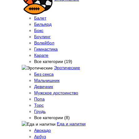
Балет
Бильярд
Бокс
Боулинг
Волейбол
Гимнастика
Карате
Все категории (19)
Эротические
Без секса
Мальчишник
Девичник
Мужское достоинство
Попа
Торс
Грудь
Все категории (8)
Еда и напитки
Авокадо
Арбуз