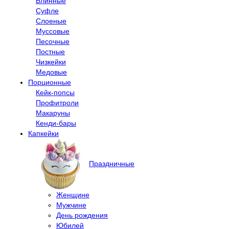
Блинные
Суфле
Слоеные
Муссовые
Песочные
Постные
Чизкейки
Медовые
Порционные
Кейк-попсы
Профитроли
Макаруны
Кенди-бары
Капкейки
Праздничные
Женщине
Мужчине
День рождения
Юбилей