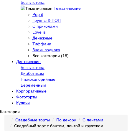
Без глютена
Тематические
Pop it
Группы К-ПОП
С приколами
Love is
Денежные
Тиффани
Знаки зодиака
Все категории (18)
Диетические
Без глютена
Диабетикам
Низкокалорийные
Беременным
Корпоративные
Фототорты
Куличи
Категории
Свадебные торты
По декору
С лентами
Свадебный торт с бантом, лентой и кружевом