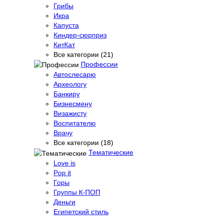
Грибы
Икра
Капуста
Киндер-сюрприз
КитКат
Все категории (21)
Профессии
Автослесарю
Археологу
Банкиру
Бизнесмену
Визажисту
Воспитателю
Врачу
Все категории (18)
Тематические
Love is
Pop it
Горы
Группы К-ПОП
Деньги
Египетский стиль