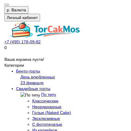
р.
Валюта
Личный кабинет
+7 (495) 178-09-82
0
Ваша корзина пуста!
Категории
Бенто-торты
День влюбленных
23 февраля
Свадебные торты
По типу
Классические
Неординарные
Голые (Naked Cake)
Эксклюзивные
С фотопечатью
Из капкейков