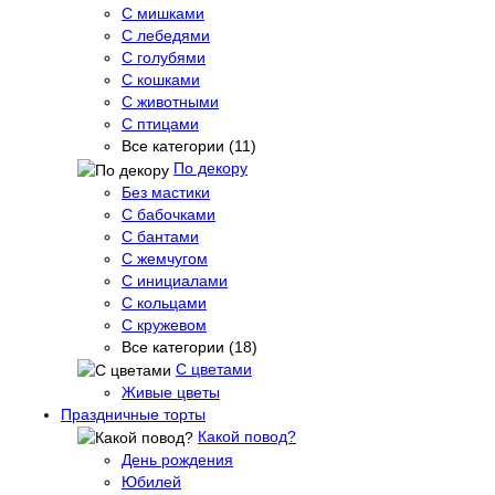
С мишками
С лебедями
С голубями
С кошками
С животными
С птицами
Все категории (11)
По декору
Без мастики
С бабочками
С бантами
С жемчугом
С инициалами
С кольцами
С кружевом
Все категории (18)
С цветами
Живые цветы
Праздничные торты
Какой повод?
День рождения
Юбилей