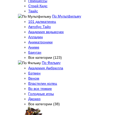
Принцессы
Стрей Кидс
Твайс
По Мультфильму
101 далматинец
Автобус Тайо
Академия ведьмочек
Алладин
Аниматроники
Аниме
Бакуган
Все категории (123)
По Фильму
Академия Амбрелла
Бэтмен
Веном
Властелин колец
Во все тяжкие
Голодные игры
Джокер
Все категории (38)