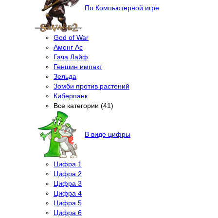
По Компьютерной игре
God of War
Амонг Ас
Гача Лайф
Геншин импакт
Зельда
Зомби против растений
Киберпанк
Все категории (41)
В виде цифры
Цифра 1
Цифра 2
Цифра 3
Цифра 4
Цифра 5
Цифра 6