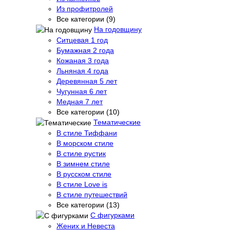
Из профитролей
Все категории (9)
На годовщину
Ситцевая 1 год
Бумажная 2 года
Кожаная 3 года
Льняная 4 года
Деревянная 5 лет
Чугунная 6 лет
Медная 7 лет
Все категории (10)
Тематические
В стиле Тиффани
В морском стиле
В стиле рустик
В зимнем стиле
В русском стиле
В стиле Love is
В стиле путешествий
Все категории (13)
С фигурками
Жених и Невеста