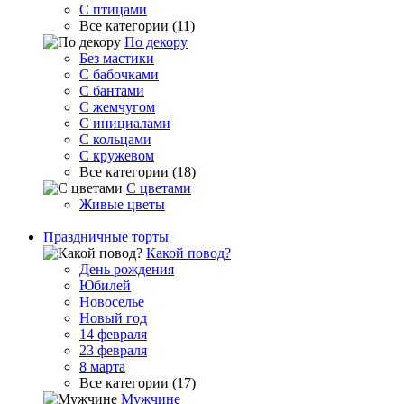
С птицами
Все категории (11)
По декору
Без мастики
С бабочками
С бантами
С жемчугом
С инициалами
С кольцами
С кружевом
Все категории (18)
С цветами
Живые цветы
Праздничные торты
Какой повод?
День рождения
Юбилей
Новоселье
Новый год
14 февраля
23 февраля
8 марта
Все категории (17)
Мужчине