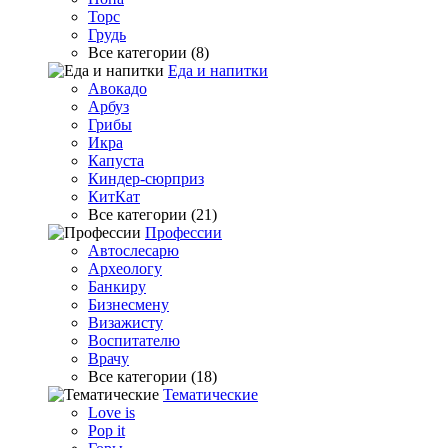
Торс
Грудь
Все категории (8)
Еда и напитки
Авокадо
Арбуз
Грибы
Икра
Капуста
Киндер-сюрприз
КитКат
Все категории (21)
Профессии
Автослесарю
Археологу
Банкиру
Бизнесмену
Визажисту
Воспитателю
Врачу
Все категории (18)
Тематические
Love is
Pop it