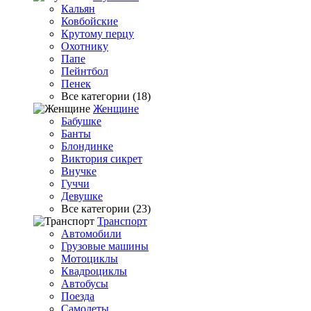
Кальян
Ковбойские
Крутому перцу
Охотнику
Папе
Пейнтбол
Пенек
Все категории (18)
Женщине
Бабушке
Банты
Блондинке
Виктория сикрет
Внучке
Гуччи
Девушке
Все категории (23)
Транспорт
Автомобили
Грузовые машины
Мотоциклы
Квадроциклы
Автобусы
Поезда
Самолеты