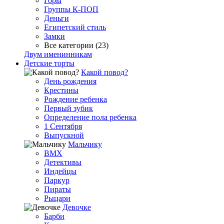
Горы
Группы К-ПОП
Деньги
Египетский стиль
Замки
Все категории (23)
Двум именинникам
Детские торты
Какой повод?
День рождения
Крестины
Рождение ребенка
Первый зубик
Определение пола ребенка
1 Сентября
Выпускной
Мальчику
BMX
Детективы
Индейцы
Паркур
Пираты
Рыцари
Девочке
Барби