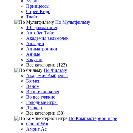
Куклы
Принцессы
Стрей Кидс
Твайс
По Мультфильму
101 далматинец
Автобус Тайо
Академия ведьмочек
Алладин
Аниматроники
Аниме
Бакуган
Все категории (123)
По Фильму
Академия Амбрелла
Бэтмен
Веном
Властелин колец
Во все тяжкие
Голодные игры
Джокер
Все категории (38)
По Компьютерной игре
God of War
Амонг Ас