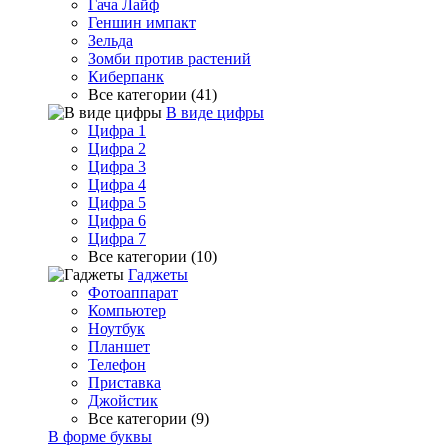
Гача Лайф
Геншин импакт
Зельда
Зомби против растений
Киберпанк
Все категории (41)
В виде цифры
Цифра 1
Цифра 2
Цифра 3
Цифра 4
Цифра 5
Цифра 6
Цифра 7
Все категории (10)
Гаджеты
Фотоаппарат
Компьютер
Ноутбук
Планшет
Телефон
Приставка
Джойстик
Все категории (9)
В форме буквы