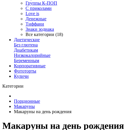
Группы К-ПОП
С приколами
Love is
Денежные
Тиффани
Знаки зодиака
Все категории (18)
Диетические
Без глютена
Диабетикам
Низкокалорийные
Беременным
Корпоративные
Фототорты
Куличи
Категории
Порционные
Макаруны
Макаруны на день рождения
Макаруны на день рождения