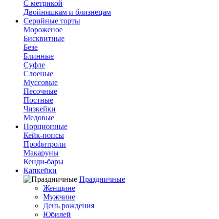
С метрикой
Двойняшкам и близнецам
Серийные торты
Мороженое
Бисквитные
Безе
Блинные
Суфле
Слоеные
Муссовые
Песочные
Постные
Чизкейки
Медовые
Порционные
Кейк-попсы
Профитроли
Макаруны
Кенди-бары
Капкейки
Праздничные
Женщине
Мужчине
День рождения
Юбилей