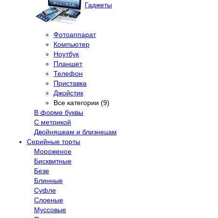
Гаджеты
Фотоаппарат
Компьютер
Ноутбук
Планшет
Телефон
Приставка
Джойстик
Все категории (9)
В форме буквы
С метрикой
Двойняшкам и близнецам
Серийные торты
Мороженое
Бисквитные
Безе
Блинные
Суфле
Слоеные
Муссовые