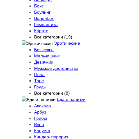
Бокс
Боулинг
Волейбол
Гимнастика
Карате
Все категории (19)
Эротические
Без секса
Мальчишник
Девичник
Мужское достоинство
Попа
Торс
Грудь
Все категории (8)
Еда и напитки
Авокадо
Арбуз
Грибы
Икра
Капуста
Киндер-сюрприз