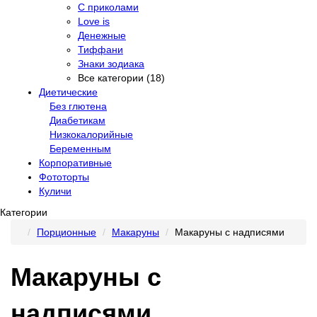
С приколами
Love is
Денежные
Тиффани
Знаки зодиака
Все категории (18)
Диетические
Без глютена
Диабетикам
Низкокалорийные
Беременным
Корпоративные
Фототорты
Куличи
Категории
Порционные
Макаруны
Макаруны с надписями
Макаруны с
надписями