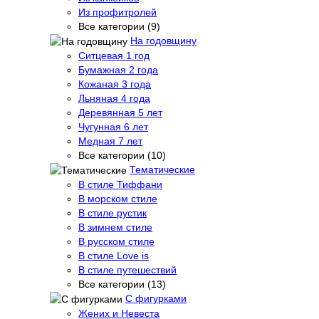
Из профитролей
Все категории (9)
На годовщину
Ситцевая 1 год
Бумажная 2 года
Кожаная 3 года
Льняная 4 года
Деревянная 5 лет
Чугунная 6 лет
Медная 7 лет
Все категории (10)
Тематические
В стиле Тиффани
В морском стиле
В стиле рустик
В зимнем стиле
В русском стиле
В стиле Love is
В стиле путешествий
Все категории (13)
С фигурками
Жених и Невеста