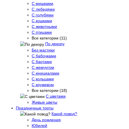
С мишками
С лебедями
С голубями
С кошками
С животными
С птицами
Все категории (11)
По декору
Без мастики
С бабочками
С бантами
С жемчугом
С инициалами
С кольцами
С кружевом
Все категории (18)
С цветами
Живые цветы
Праздничные торты
Какой повод?
День рождения
Юбилей