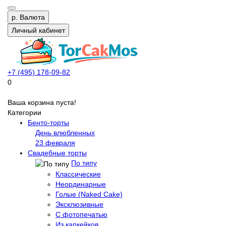
р.
Валюта
Личный кабинет
+7 (495) 178-09-82
0
Ваша корзина пуста!
Категории
Бенто-торты
День влюбленных
23 февраля
Свадебные торты
По типу
Классические
Неординарные
Голые (Naked Cake)
Эксклюзивные
С фотопечатью
Из капкейков