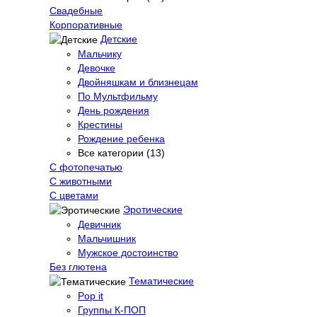
Свадебные
Корпоративные
Детские
Мальчику
Девочке
Двойняшкам и близнецам
По Мультфильму
День рождения
Крестины
Рождение ребенка
Все категории (13)
С фотопечатью
C животными
С цветами
Эротические
Девичник
Мальчишник
Мужское достоинство
Без глютена
Тематические
Pop it
Группы К-ПОП