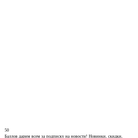
Свадебный блинный торт
P13
1850 р.
В корзину
Блинный ягодный торт
P14
1850 р.
В корзину
50
Баллов дарим всем за подписку на новости! Новинки, скидки,