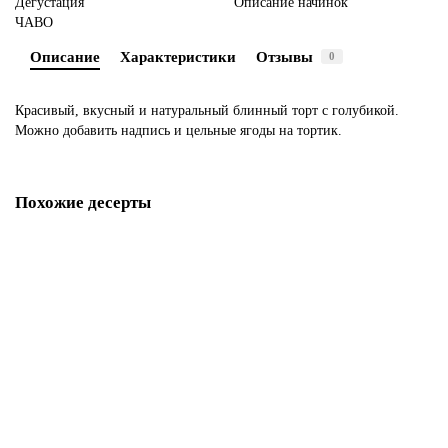
Дегустация
Описание начинок
ЧАВО
Описание
Характеристики
Отзывы
0
Красивый, вкусный и натуральный блинный торт с голубикой.
Можно добавить надпись и цельные ягоды на тортик.
Похожие десерты
Радужный торт блинный
P10
1850 р.
В корзину