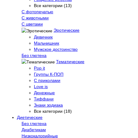
Все категории (13)
С фотопечатью
C животными
С цветами
Эротические
Девичник
Мальчишник
Мужское достоинство
Без глютена
Тематические
Pop it
Группы К-ПОП
С приколами
Love is
Денежные
Тиффани
Знаки зодиака
Все категории (18)
Диетические
Без глютена
Диабетикам
Низкокалорийные