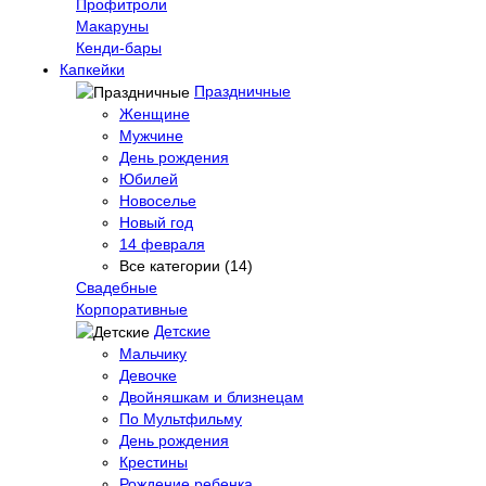
Профитроли
Макаруны
Кенди-бары
Капкейки
Праздничные
Женщине
Мужчине
День рождения
Юбилей
Новоселье
Новый год
14 февраля
Все категории (14)
Свадебные
Корпоративные
Детские
Мальчику
Девочке
Двойняшкам и близнецам
По Мультфильму
День рождения
Крестины
Рождение ребенка