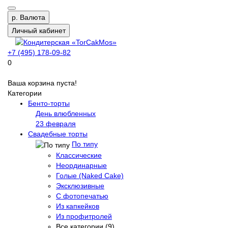
р.
Валюта
Личный кабинет
+7 (495) 178-09-82
0
Ваша корзина пуста!
Категории
Бенто-торты
День влюбленных
23 февраля
Свадебные торты
По типу
Классические
Неординарные
Голые (Naked Cake)
Эксклюзивные
С фотопечатью
Из капкейков
Из профитролей
Все категории (9)