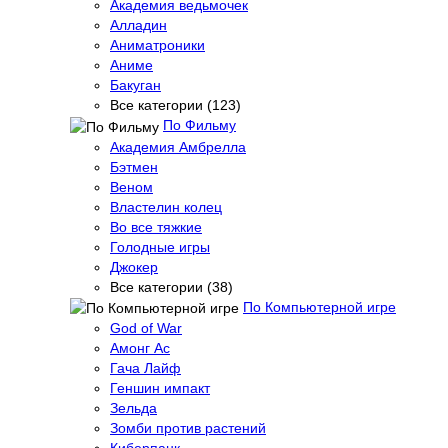
Академия ведьмочек
Алладин
Аниматроники
Аниме
Бакуган
Все категории (123)
По Фильму
Академия Амбрелла
Бэтмен
Веном
Властелин колец
Во все тяжкие
Голодные игры
Джокер
Все категории (38)
По Компьютерной игре
God of War
Амонг Ас
Гача Лайф
Геншин импакт
Зельда
Зомби против растений
Киберпанк