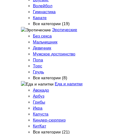
Волейбол
Гимнастика
Карате
Все категории (19)
Эротические
Без секса
Мальчишник
Девичник
Мужское достоинство
Попа
Торс
Грудь
Все категории (8)
Еда и напитки
Авокадо
Арбуз
Грибы
Икра
Капуста
Киндер-сюрприз
КитКат
Все категории (21)