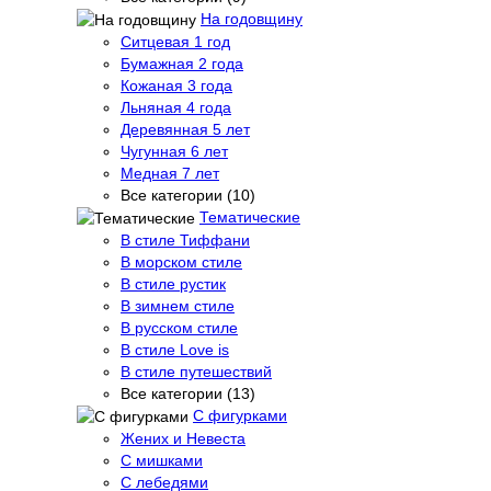
На годовщину
Ситцевая 1 год
Бумажная 2 года
Кожаная 3 года
Льняная 4 года
Деревянная 5 лет
Чугунная 6 лет
Медная 7 лет
Все категории (10)
Тематические
В стиле Тиффани
В морском стиле
В стиле рустик
В зимнем стиле
В русском стиле
В стиле Love is
В стиле путешествий
Все категории (13)
С фигурками
Жених и Невеста
С мишками
С лебедями