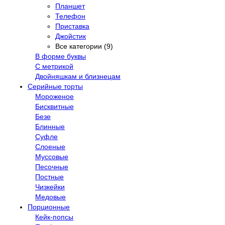
Планшет
Телефон
Приставка
Джойстик
Все категории (9)
В форме буквы
С метрикой
Двойняшкам и близнецам
Серийные торты
Мороженое
Бисквитные
Безе
Блинные
Суфле
Слоеные
Муссовые
Песочные
Постные
Чизкейки
Медовые
Порционные
Кейк-попсы