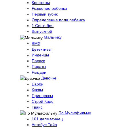
Крестины
Рождение ребенка
Первый зубик
Определение пола ребенка
1 Сентября
Выпускной
Мальчику
BMX
Детективы
Индейцы
Паркур
Пираты
Рыцари
Девочке
Барби
Куклы
Принцессы
Стрей Кидс
Твайс
По Мультфильму
101 далматинец
Автобус Тайо