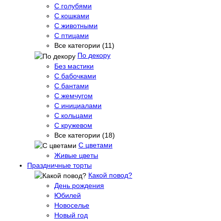
С голубями
С кошками
С животными
С птицами
Все категории (11)
По декору
Без мастики
С бабочками
С бантами
С жемчугом
С инициалами
С кольцами
С кружевом
Все категории (18)
С цветами
Живые цветы
Праздничные торты
Какой повод?
День рождения
Юбилей
Новоселье
Новый год