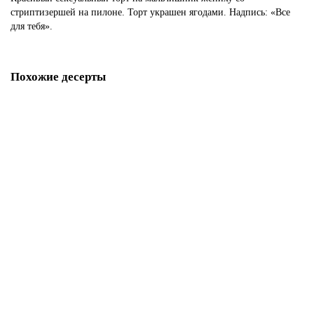
стриптизершей на пилоне. Торт украшен ягодами. Надпись: «Все
для тебя».
Похожие десерты
Торт на тематический мальчишник
P2224
1850 р.
В корзину
Торт женское тело
P2225