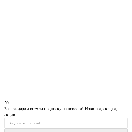
В корзину
Оригинальный торт мужчине на мальчишник
P2228
1850 р.
В корзину
50
Баллов дарим всем за подписку на новости! Новинки, скидки,
акции.