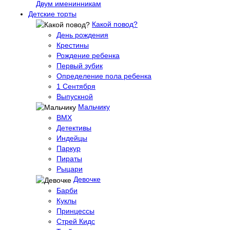
Двум именинникам
Детские торты
Какой повод?
День рождения
Крестины
Рождение ребенка
Первый зубик
Определение пола ребенка
1 Сентября
Выпускной
Мальчику
BMX
Детективы
Индейцы
Паркур
Пираты
Рыцари
Девочке
Барби
Куклы
Принцессы
Стрей Кидс