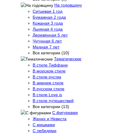
На годовщину
Ситцевая 1 год
Бумажная 2 года
Кожаная 3 года
Льняная 4 года
Деревянная 5 лет
Чугунная 6 лет
Медная 7 лет
Все категории (10)
Тематические
В стиле Тиффани
В морском стиле
В стиле рустик
В зимнем стиле
В русском стиле
В стиле Love is
В стиле путешествий
Все категории (13)
С фигурками
Жених и Невеста
С мишками
С лебедями