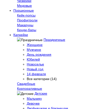
Чизкейки
Медовые
Порционные
Кейк-попсы
Профитроли
Макаруны
Кенди-бары
Капкейки
Праздничные
Женщине
Мужчине
День рождения
Юбилей
Новоселье
Новый год
14 февраля
Все категории (14)
Свадебные
Корпоративные
Детские
Мальчику
Девочке
Двойняшкам и близнецам