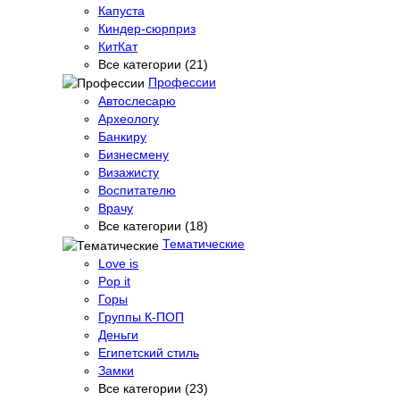
Капуста
Киндер-сюрприз
КитКат
Все категории (21)
Профессии
Автослесарю
Археологу
Банкиру
Бизнесмену
Визажисту
Воспитателю
Врачу
Все категории (18)
Тематические
Love is
Pop it
Горы
Группы К-ПОП
Деньги
Египетский стиль
Замки
Все категории (23)