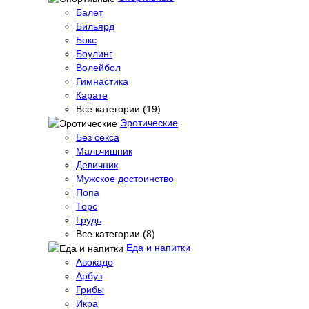
Балет
Бильярд
Бокс
Боулинг
Волейбол
Гимнастика
Карате
Все категории (19)
Эротические
Без секса
Мальчишник
Девичник
Мужское достоинство
Попа
Торс
Грудь
Все категории (8)
Еда и напитки
Авокадо
Арбуз
Грибы
Икра