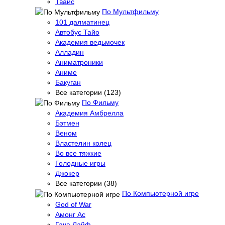
Твайс
По Мультфильму
101 далматинец
Автобус Тайо
Академия ведьмочек
Алладин
Аниматроники
Аниме
Бакуган
Все категории (123)
По Фильму
Академия Амбрелла
Бэтмен
Веном
Властелин колец
Во все тяжкие
Голодные игры
Джокер
Все категории (38)
По Компьютерной игре
God of War
Амонг Ас
Гача Лайф