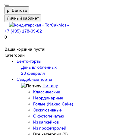
р.
Валюта
Личный кабинет
+7 (495) 178-09-82
0
Ваша корзина пуста!
Категории
Бенто-торты
День влюбленных
23 февраля
Свадебные торты
По типу
Классические
Неординарные
Голые (Naked Cake)
Эксклюзивные
С фотопечатью
Из капкейков
Из профитролей
Все категории (9)