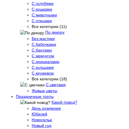
С голубями
С кошками
С животными
С птицами
Все категории (11)
По декору
Без мастики
С бабочками
С бантами
С жемчугом
С инициалами
С кольцами
С кружевом
Все категории (18)
С цветами
Живые цветы
Праздничные торты
Какой повод?
День рождения
Юбилей
Новоселье
Новый год